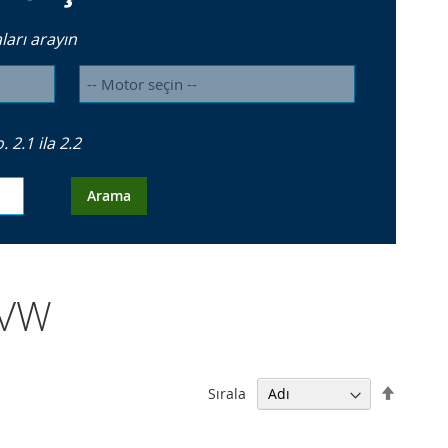
arı arayın
2.1 ila 2.2
Arama
 VW
Büyükt
Sırala
Küçüğe
Sıralam