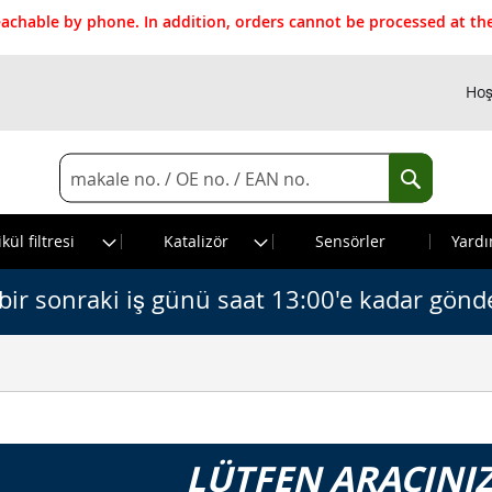
reachable by phone. In addition, orders cannot be processed at 
Hoş
Search
Search
kül filtresi
Katalizör
Sensörler
Yardı
bir sonraki iş günü saat 13:00'e kadar gönde
LÜTFEN ARACINIZ