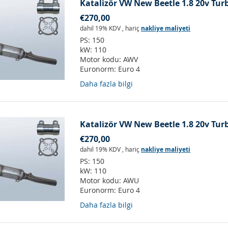
Katalizör VW New Beetle 1.8 20v Tur
€270,00
dahil 19% KDV
,
hariç
nakliye maliyeti
PS:
150
kW:
110
Motor kodu:
AWV
Euronorm:
Euro 4
Daha fazla bilgi
Katalizör VW New Beetle 1.8 20v Tur
€270,00
dahil 19% KDV
,
hariç
nakliye maliyeti
PS:
150
kW:
110
Motor kodu:
AWU
Euronorm:
Euro 4
Daha fazla bilgi