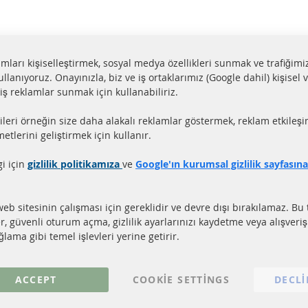
lamları kişiselleştirmek, sosyal medya özellikleri sunmak ve trafiğimi
ullanıyoruz. Onayınızla, biz ve iş ortaklarımız (Google dahil) kişisel v
miş reklamlar sunmak için kullanabiliriz.
aat içerisinde gönderim
Tüm parçalar sertifikalı
ileri örneğin size daha alakalı reklamlar göstermek, reklam etkileşi
ler stokta bulunmaktadır
e-mark ile homologe edi
etlerini geliştirmek için kullanır.
gi için
gizlilik politikamıza
ve
Google'ın kurumsal gizlilik sayfasın
LI LİNKLER
MÜŞTERİ HİZM
EL PARTİKÜL FİLTRESİ (DPF)
Hakkımızda
web sitesinin çalışması için gereklidir ve devre dışı bırakılamaz. Bu 
EL PARTİKÜL FİLTRESİ TEMİZLİĞİ
Ödeme şekilleri
er, güvenli oturum açma, gizlilik ayarlarınızı kaydetme veya alışveri
TALİZÖR (KAT)
Gönderim ücreti
lama gibi temel işlevleri yerine getirir.
NSÖRLER
İletişim
S
ACCEPT
COOKIE SETTINGS
DECLI