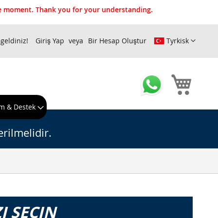
the moment. Thank you for your understanding.
geldiniz!
Giriş Yap
Bir Hesap Oluştur
Tyrkisk
Sepeti
m & Destek
rilmelidir.
I SEÇIN