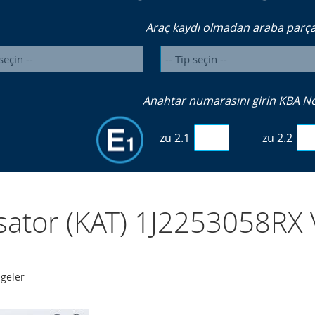
Araç kaydı olmadan araba parçal
Anahtar numarasını girin KBA No. 
zu 2.1
zu 2.2
ysator (KAT) 1J2253058RX
geler