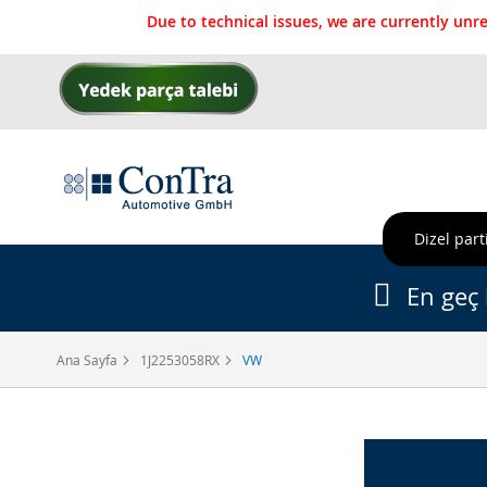
Due to technical issues, we are currently un
İçeriğe
geç
Dizel parti
En geç 
Ana Sayfa
1J2253058RX
VW