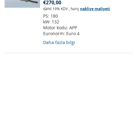
€270,00
dahil 19% KDV
,
hariç
nakliye maliyeti
PS:
180
kW:
132
Motor kodu:
APP
Euronorm:
Euro 4
Daha fazla bilgi