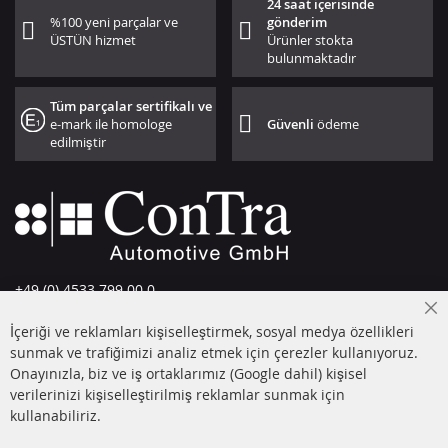
24 saat içerisinde
%100 yeni parçalar ve
gönderim
ÜSTÜN hizmet
Ürünler stokta
bulunmaktadır
Tüm parçalar sertifikalı ve
e-mark ile homologe
Güvenli
ödeme
edilmiştir
+49 (0) 4533 799 00 0
Pazartesi-Perşembe: 09-17, Cuma 09-16
Cl
İçeriği ve reklamları kişiselleştirmek, sosyal medya özellikleri
Co
info@contra-automotive.de
Ba
sunmak ve trafiğimizi analiz etmek için çerezler kullanıyoruz.
facebook
instagram
Onayınızla, biz ve iş ortaklarımız (Google dahil) kişisel
verilerinizi kişiselleştirilmiş reklamlar sunmak için
HIZLI LİNKLER
MÜŞTERİ
kullanabiliriz.
HİZMETLERİ
DİZEL PARTİKÜL FİLTRESİ