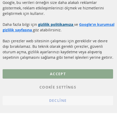
Google, bu verileri örneğin size daha alakalı reklamlar
(DPF)
Hakkımızda
göstermek, reklam etkileşimlerinizi ölçmek ve hizmetlerini
geliştirmek için kullanır.
DİZEL PARTİKÜL FİLTRESİ
Ödeme şekilleri
TEMİZLİĞİ
Gönderim ücreti
Daha fazla bilgi için
gizlilik politikamıza
ve
Google'ın kurumsal
KATALİZÖR (KAT)
gizlilik sayfasına
göz atabilirsiniz.
İletişim
SENSÖRLER
Bazı çerezler web sitesinin çalışması için gereklidir ve devre
dışı bırakılamaz. Bu teknik olarak gerekli çerezler, güvenli
SSS
oturum açma, gizlilik ayarlarınızı kaydetme veya alışveriş
sepetinin çalışmasını sağlama gibi temel işlevleri yerine getirir.
Daha fazla link
Veri koruma
ACCEPT
Genel Çalışma Koşulları
COOKIE SETTINGS
Cayma hakkı
bilgilendirmesi
DECLINE
Künye
Çerez ayarları