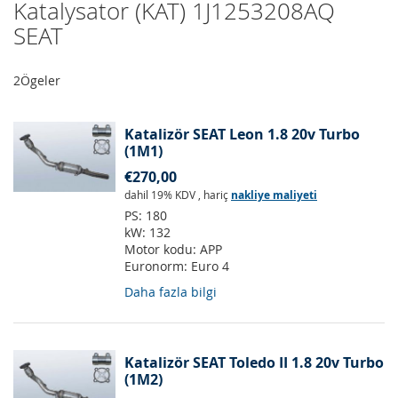
Katalysator (KAT) 1J1253208AQ
SEAT
2
Ögeler
Katalizör SEAT Leon 1.8 20v Turbo
(1M1)
€270,00
dahil 19% KDV
,
hariç
nakliye maliyeti
PS:
180
kW:
132
Motor kodu:
APP
Euronorm:
Euro 4
Daha fazla bilgi
Katalizör SEAT Toledo II 1.8 20v Turbo
(1M2)