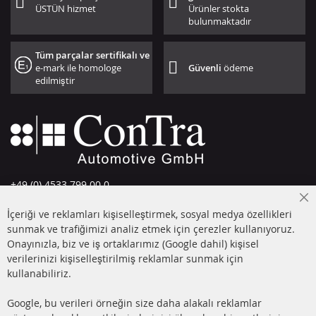
ÜSTÜN hizmet
Ürünler stokta
bulunmaktadır
Tüm parçalar sertifikalı ve
e-mark ile homologe
Güvenli
ödeme
edilmiştir
+49 (0) 4533 799 00 0
Pazartesi-Perşembe: 09-17, Cuma 09-16
Cl
İçeriği ve reklamları kişiselleştirmek, sosyal medya özellikleri
Co
info@contra-automotive.de
Ba
sunmak ve trafiğimizi analiz etmek için çerezler kullanıyoruz.
facebook
instagram
Onayınızla, biz ve iş ortaklarımız (Google dahil) kişisel
verilerinizi kişiselleştirilmiş reklamlar sunmak için
HIZLI LİNKLER
MÜŞTERİ
kullanabiliriz.
HİZMETLERİ
DİZEL PARTİKÜL FİLTRESİ
Google, bu verileri örneğin size daha alakalı reklamlar
(DPF)
Hakkımızda