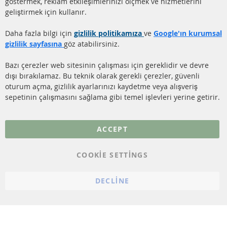
göstermek, reklam etkileşimlerinizi ölçmek ve hizmetlerini
geliştirmek için kullanır.
DİZEL PARTİKÜL FİLTRESİ
Ödeme şekilleri
TEMİZLİĞİ
Gönderim ücreti
Daha fazla bilgi için
gizlilik politikamıza
ve
Google'ın kurumsal
KATALİZÖR (KAT)
gizlilik sayfasına
göz atabilirsiniz.
İletişim
SENSÖRLER
Bazı çerezler web sitesinin çalışması için gereklidir ve devre
dışı bırakılamaz. Bu teknik olarak gerekli çerezler, güvenli
SSS
oturum açma, gizlilik ayarlarınızı kaydetme veya alışveriş
sepetinin çalışmasını sağlama gibi temel işlevleri yerine getirir.
Daha fazla link
Veri koruma
ACCEPT
Genel Çalışma Koşulları
COOKIE SETTINGS
Cayma hakkı
bilgilendirmesi
DECLINE
Künye
Çerez ayarları