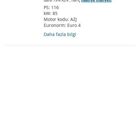
dahil 19% KDV
,
hariç
nakliye maliyeti
PS:
116
kW:
85
Motor kodu:
AZJ
Euronorm:
Euro 4
Daha fazla bilgi