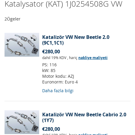
Katalysator (KAT) 1J0254508G VW
2
Ögeler
Katalizör VW New Beetle 2.0
(9C1,1C1)
€280,00
dahil 19% KDV
,
hariç
nakliye maliyeti
PS:
116
kW:
85
Motor kodu:
AZJ
Euronorm:
Euro 4
Daha fazla bilgi
Katalizör VW New Beetle Cabrio 2.0
(1Y7)
€280,00