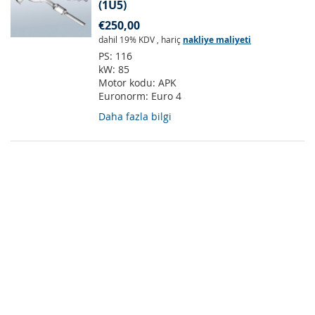
(1U5)
€250,00
dahil 19% KDV
,
hariç
nakliye maliyeti
PS:
116
kW:
85
Motor kodu:
APK
Euronorm:
Euro 4
Daha fazla bilgi