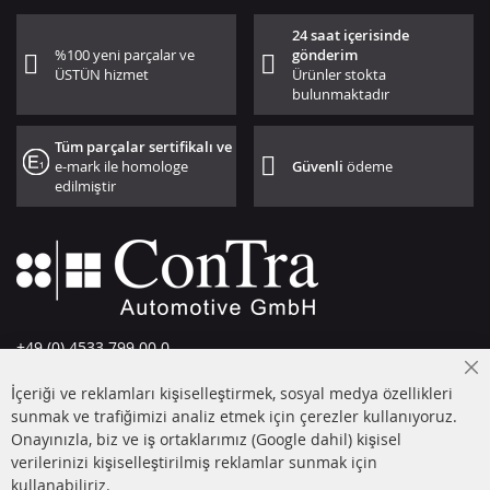
24 saat içerisinde
%100 yeni parçalar ve
gönderim
ÜSTÜN hizmet
Ürünler stokta
bulunmaktadır
Tüm parçalar sertifikalı ve
e-mark ile homologe
Güvenli
ödeme
edilmiştir
+49 (0) 4533 799 00 0
Pazartesi-Perşembe: 09-17, Cuma 09-16
Cl
İçeriği ve reklamları kişiselleştirmek, sosyal medya özellikleri
Co
info@contra-automotive.de
Ba
sunmak ve trafiğimizi analiz etmek için çerezler kullanıyoruz.
facebook
instagram
Onayınızla, biz ve iş ortaklarımız (Google dahil) kişisel
verilerinizi kişiselleştirilmiş reklamlar sunmak için
HIZLI LİNKLER
MÜŞTERİ
kullanabiliriz.