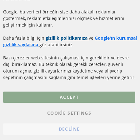
HİZMETLERİ
DİZEL PARTİKÜL FİLTRESİ
Google, bu verileri örneğin size daha alakalı reklamlar
(DPF)
Hakkımızda
göstermek, reklam etkileşimlerinizi ölçmek ve hizmetlerini
geliştirmek için kullanır.
DİZEL PARTİKÜL FİLTRESİ
Ödeme şekilleri
TEMİZLİĞİ
Gönderim ücreti
Daha fazla bilgi için
gizlilik politikamıza
ve
Google'ın kurumsal
KATALİZÖR (KAT)
gizlilik sayfasına
göz atabilirsiniz.
İletişim
SENSÖRLER
Bazı çerezler web sitesinin çalışması için gereklidir ve devre
dışı bırakılamaz. Bu teknik olarak gerekli çerezler, güvenli
SSS
oturum açma, gizlilik ayarlarınızı kaydetme veya alışveriş
sepetinin çalışmasını sağlama gibi temel işlevleri yerine getirir.
Daha fazla link
Veri koruma
ACCEPT
Genel Çalışma Koşulları
COOKIE SETTINGS
Cayma hakkı
bilgilendirmesi
DECLINE
Künye