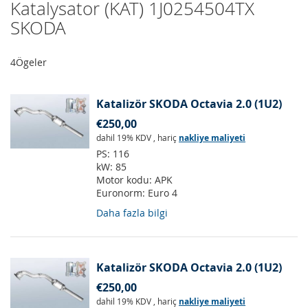
Katalysator (KAT) 1J0254504TX
SKODA
4
Ögeler
Katalizör SKODA Octavia 2.0 (1U2)
€250,00
dahil 19% KDV
,
hariç
nakliye maliyeti
PS:
116
kW:
85
Motor kodu:
APK
Euronorm:
Euro 4
Daha fazla bilgi
Katalizör SKODA Octavia 2.0 (1U2)
€250,00
dahil 19% KDV
,
hariç
nakliye maliyeti