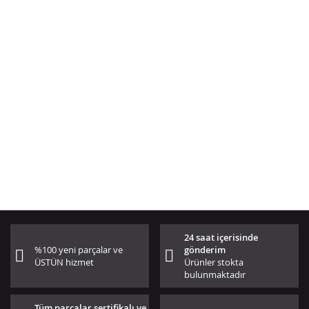
24 saat içerisinde
%100 yeni parçalar ve
gönderim
ÜSTÜN hizmet
Ürünler stokta
bulunmaktadır
Tüm parçalar sertifikalı ve