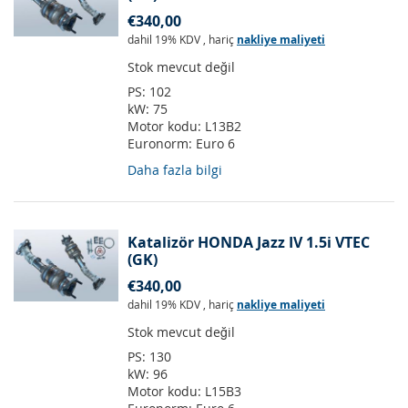
€340,00
dahil 19% KDV
,
hariç
nakliye maliyeti
Stok mevcut değil
PS:
102
kW:
75
Motor kodu:
L13B2
Euronorm:
Euro 6
Daha fazla bilgi
Katalizör HONDA Jazz IV 1.5i VTEC
(GK)
€340,00
dahil 19% KDV
,
hariç
nakliye maliyeti
Stok mevcut değil
PS:
130
kW:
96
Motor kodu:
L15B3