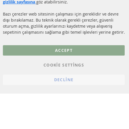
KATALİZÖR (KAT)
gizlilik sayfasına
göz atabilirsiniz.
İletişim
SENSÖRLER
Bazı çerezler web sitesinin çalışması için gereklidir ve devre
dışı bırakılamaz. Bu teknik olarak gerekli çerezler, güvenli
SSS
oturum açma, gizlilik ayarlarınızı kaydetme veya alışveriş
sepetinin çalışmasını sağlama gibi temel işlevleri yerine getirir.
Daha fazla link
Veri koruma
ACCEPT
Genel Çalışma Koşulları
COOKIE SETTINGS
Cayma hakkı
bilgilendirmesi
DECLINE
Künye
Çerez ayarları
© 2023 ConTra Automotive GmbH. All Rights Reserved.