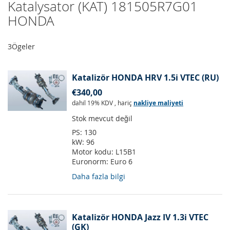
Katalysator (KAT) 181505R7G01
HONDA
3
Ögeler
Katalizör HONDA HRV 1.5i VTEC (RU)
€340,00
dahil 19% KDV
,
hariç
nakliye maliyeti
Stok mevcut değil
PS:
130
kW:
96
Motor kodu:
L15B1
Euronorm:
Euro 6
Daha fazla bilgi
Katalizör HONDA Jazz IV 1.3i VTEC
(GK)