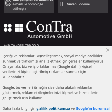
e-mark ile homologe
Güvenli
ödeme
edilmiştir
+49 (0) 4533 799 00 0
Pazartesi-Perşembe: 09-17, Cuma 09-16
Cl
İçeriği ve reklamları kişiselleştirmek, sosyal medya özellikleri
Co
info@contra-automotive.de
Ba
sunmak ve trafiğimizi analiz etmek için çerezler kullanıyoruz.
facebook
instagram
Onayınızla, biz ve iş ortaklarımız (Google dahil) kişisel
verilerinizi kişiselleştirilmiş reklamlar sunmak için
HIZLI LİNKLER
MÜŞTERİ
kullanabiliriz.
HİZMETLERİ
DİZEL PARTİKÜL FİLTRESİ
Google, bu verileri örneğin size daha alakalı reklamlar
(DPF)
Hakkımızda
göstermek, reklam etkileşimlerinizi ölçmek ve hizmetlerini
geliştirmek için kullanır.
DİZEL PARTİKÜL FİLTRESİ
Ödeme şekilleri
TEMİZLİĞİ
Gönderim ücreti
Daha fazla bilgi için
gizlilik politikamıza
ve
Google'ın kurumsal