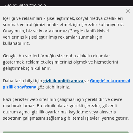
+49 (0) 4533 799 00 0
Pazartesi-Perşembe: 09-17, Cuma 09-16
Cl
İçeriği ve reklamları kişiselleştirmek, sosyal medya özellikleri
Co
info@contra-automotive.de
Ba
sunmak ve trafiğimizi analiz etmek için çerezler kullanıyoruz.
facebook
instagram
Onayınızla, biz ve iş ortaklarımız (Google dahil) kişisel
verilerinizi kişiselleştirilmiş reklamlar sunmak için
HIZLI LİNKLER
MÜŞTERİ
kullanabiliriz.
HİZMETLERİ
DİZEL PARTİKÜL FİLTRESİ
Google, bu verileri örneğin size daha alakalı reklamlar
(DPF)
Hakkımızda
göstermek, reklam etkileşimlerinizi ölçmek ve hizmetlerini
geliştirmek için kullanır.
DİZEL PARTİKÜL FİLTRESİ
Ödeme şekilleri
TEMİZLİĞİ
Gönderim ücreti
Daha fazla bilgi için
gizlilik politikamıza
ve
Google'ın kurumsal
KATALİZÖR (KAT)
gizlilik sayfasına
göz atabilirsiniz.
İletişim
SENSÖRLER
Bazı çerezler web sitesinin çalışması için gereklidir ve devre
dışı bırakılamaz. Bu teknik olarak gerekli çerezler, güvenli
SSS
oturum açma, gizlilik ayarlarınızı kaydetme veya alışveriş
sepetinin çalışmasını sağlama gibi temel işlevleri yerine getirir.
Daha fazla link