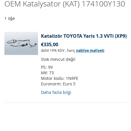
OEM Katalysator (KAT) 174100Y130
1
öğe
Katalizör TOYOTA Yaris 1.3 VVTi (XP9)
€335,00
dahil 19% KDV
,
hariç
nakliye maliyeti
Stok mevcut değil
PS:
99
kW:
73
Motor kodu:
1NRFE
Euronorm:
Euro 5
Daha fazla bilgi