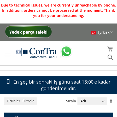
Due to technical issues, we are currently unreachable by phone.
In addition, orders cannot be processed at the moment. Thank
you for your understanding.
Tyrkisk
İçeriğe
geç
Se
Se
En geç bir sonraki iş günü saat 13:00'e kadar
gönderilmelidir.
Bü
Sırala
Ürünleri Filtrele
K
Sı
Ay