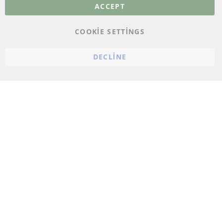
Veri koruma
ACCEPT
Genel Çalışma Koşulları
COOKIE SETTINGS
Cayma hakkı
bilgilendirmesi
DECLINE
Künye
Çerez ayarları
© 2023 ConTra Automotive GmbH. All Rights Reserved.