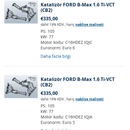
Katalizör FORD B-Max 1.6 Ti-VCT
(CB2)
€335,00
dahil 19% KDV
,
hariç
nakliye maliyeti
PS:
105
kW:
77
Motor kodu:
C16HDEZ IQJC
Euronorm:
Euro 6
Daha fazla bilgi
Katalizör FORD B-Max 1.6 Ti-VCT
(CB2)
€335,00
dahil 19% KDV
,
hariç
nakliye maliyeti
PS:
105
kW:
77
Motor kodu:
C16HDEZ IQJA
Euronorm:
Euro 5