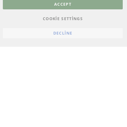
Veri koruma
ACCEPT
Genel Çalışma Koşulları
COOKIE SETTINGS
Cayma hakkı
bilgilendirmesi
DECLINE
Künye
Çerez ayarları
© 2023 ConTra Automotive GmbH. All Rights Reserved.