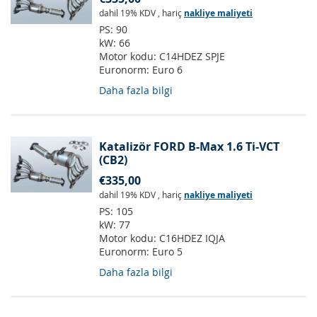
dahil 19% KDV
,
hariç
nakliye maliyeti
PS:
90
kW:
66
Motor kodu:
C14HDEZ SPJE
Euronorm:
Euro 6
Daha fazla bilgi
Katalizör FORD B-Max 1.6 Ti-VCT
(CB2)
€335,00
dahil 19% KDV
,
hariç
nakliye maliyeti
PS:
105
kW:
77
Motor kodu:
C16HDEZ IQJA
Euronorm:
Euro 5
Daha fazla bilgi