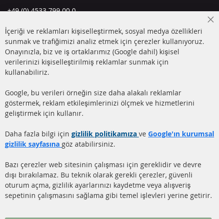
+49 (0) 4533 799 00 0
Pazartesi-Perşembe: 09-17, Cuma 09-16
Cl
İçeriği ve reklamları kişiselleştirmek, sosyal medya özellikleri
Co
info@contra-automotive.de
Ba
sunmak ve trafiğimizi analiz etmek için çerezler kullanıyoruz.
facebook
instagram
Onayınızla, biz ve iş ortaklarımız (Google dahil) kişisel
verilerinizi kişiselleştirilmiş reklamlar sunmak için
HIZLI LİNKLER
MÜŞTERİ
kullanabiliriz.
HİZMETLERİ
DİZEL PARTİKÜL FİLTRESİ
Google, bu verileri örneğin size daha alakalı reklamlar
(DPF)
Hakkımızda
göstermek, reklam etkileşimlerinizi ölçmek ve hizmetlerini
geliştirmek için kullanır.
DİZEL PARTİKÜL FİLTRESİ
Ödeme şekilleri
TEMİZLİĞİ
Gönderim ücreti
Daha fazla bilgi için
gizlilik politikamıza
ve
Google'ın kurumsal
KATALİZÖR (KAT)
gizlilik sayfasına
göz atabilirsiniz.
İletişim
SENSÖRLER
Bazı çerezler web sitesinin çalışması için gereklidir ve devre
dışı bırakılamaz. Bu teknik olarak gerekli çerezler, güvenli
SSS
oturum açma, gizlilik ayarlarınızı kaydetme veya alışveriş
sepetinin çalışmasını sağlama gibi temel işlevleri yerine getirir.
Daha fazla link