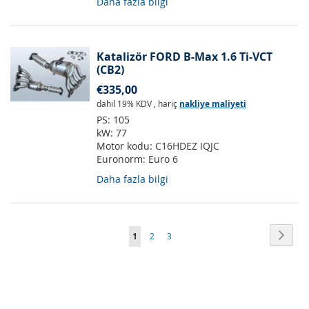
Daha fazla bilgi
Katalizör FORD B-Max 1.6 Ti-VCT
(CB2)
€335,00
dahil 19% KDV
,
hariç
nakliye maliyeti
PS:
105
kW:
77
Motor kodu:
C16HDEZ IQJC
Euronorm:
Euro 6
Daha fazla bilgi
Sayfa
Sayfa
Sonra
Şu
Sayfa
Sayfa
1
2
3
anda
okuma
sayfasındasınız