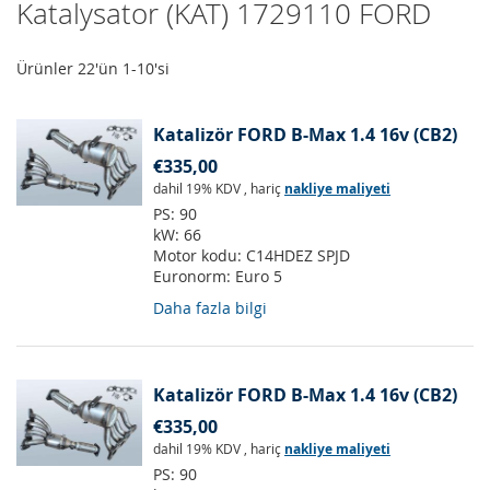
Katalysator (KAT) 1729110 FORD
Ürünler
22
'ün
1
-
10
'si
Katalizör FORD B-Max 1.4 16v (CB2)
€335,00
dahil 19% KDV
,
hariç
nakliye maliyeti
PS:
90
kW:
66
Motor kodu:
C14HDEZ SPJD
Euronorm:
Euro 5
Daha fazla bilgi
Katalizör FORD B-Max 1.4 16v (CB2)
€335,00
dahil 19% KDV
,
hariç
nakliye maliyeti
PS:
90