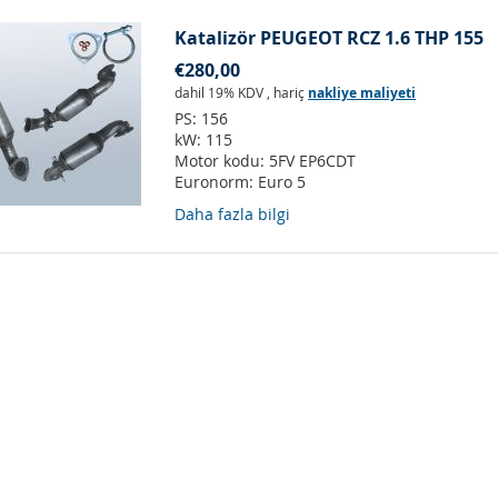
Katalizör PEUGEOT RCZ 1.6 THP 155
€280,00
dahil 19% KDV
,
hariç
nakliye maliyeti
PS:
156
kW:
115
Motor kodu:
5FV EP6CDT
Euronorm:
Euro 5
Daha fazla bilgi