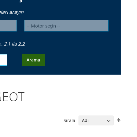
arı arayın
2.1 ila 2.2
Arama
UGEOT
Büyükt
Sırala
Küçüğe
Sıralam