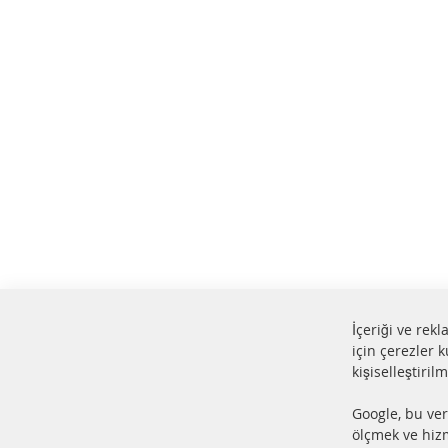
İçeriği ve rek
için çerezler k
kişiselleştiril
%100 yeni parçalar ve ÜSTÜN
24 s
Google, bu ver
hizmet
Ürün
ölçmek ve hizm