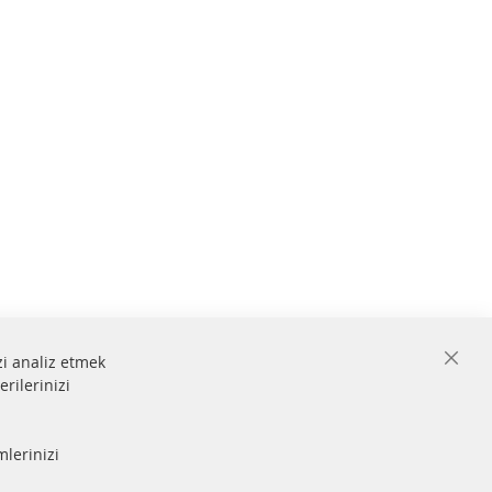
zi analiz etmek
Close
erilerinizi
Cooki
Bar
 ve
mlerinizi
Güvenli
ödeme
lmiştir