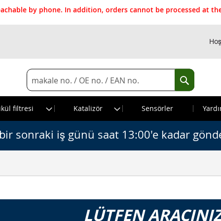
reachable by phone. In addition, orders cannot be processed at 
Hoş
Search
Search
kül filtresi
Katalizör
Sensörler
Yardı
bir sonraki iş günü saat 13:00'e kadar gönde
LÜTFEN ARACINIZ