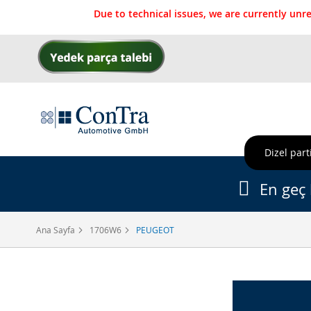
Due to technical issues, we are currently un
İçeriğe
geç
Dizel parti
En geç 
Ana Sayfa
1706W6
PEUGEOT