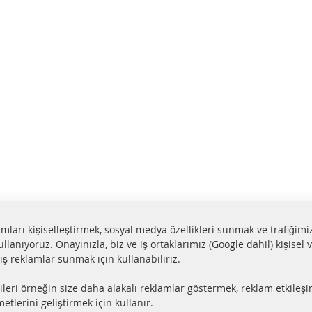
lamları kişiselleştirmek, sosyal medya özellikleri sunmak ve trafiğimi
ullanıyoruz. Onayınızla, biz ve iş ortaklarımız (Google dahil) kişisel v
miş reklamlar sunmak için kullanabiliriz.
aat içerisinde gönderim
Tüm parçalar sertifikalı
ileri örneğin size daha alakalı reklamlar göstermek, reklam etkileşi
ler stokta bulunmaktadır
e-mark ile homologe edi
etlerini geliştirmek için kullanır.