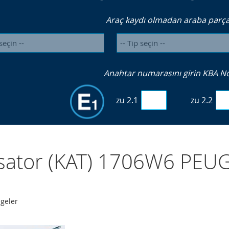
Araç kaydı olmadan araba parçal
Anahtar numarasını girin KBA No. 
zu 2.1
zu 2.2
ysator (KAT) 1706W6 PE
geler