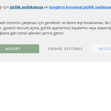
gi için
gizlilik politikamıza
ve
Google'ın kurumsal gizlilik sayfasın
LI LİNKLER
MÜŞTERİ HİZM
EL PARTİKÜL FİLTRESİ (DPF)
Hakkımızda
web sitesinin çalışması için gereklidir ve devre dışı bırakılamaz. Bu 
EL PARTİKÜL FİLTRESİ TEMİZLİĞİ
Ödeme şekilleri
er, güvenli oturum açma, gizlilik ayarlarınızı kaydetme veya alışveri
TALİZÖR (KAT)
Gönderim ücreti
lama gibi temel işlevleri yerine getirir.
NSÖRLER
İletişim
S
ACCEPT
COOKIE SETTINGS
DECLI
© 2023 ConTra Automotive GmbH. All Rights Reserved.