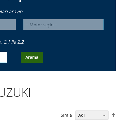
arı arayın
2.1 ila 2.2
Arama
SUZUKI
Büyükt
Sırala
Küçüğe
Sıralam