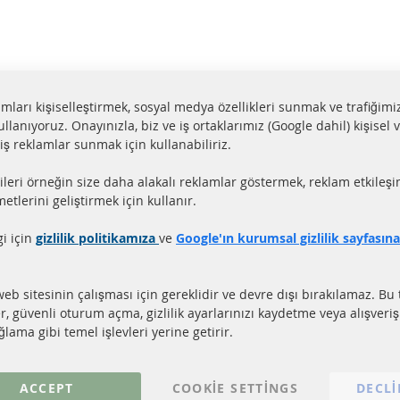
lamları kişiselleştirmek, sosyal medya özellikleri sunmak ve trafiğimi
ullanıyoruz. Onayınızla, biz ve iş ortaklarımız (Google dahil) kişisel v
miş reklamlar sunmak için kullanabiliriz.
aat içerisinde gönderim
Tüm parçalar sertifikalı
ileri örneğin size daha alakalı reklamlar göstermek, reklam etkileşi
ler stokta bulunmaktadır
e-mark ile homologe edi
etlerini geliştirmek için kullanır.
gi için
gizlilik politikamıza
ve
Google'ın kurumsal gizlilik sayfasın
LI LİNKLER
MÜŞTERİ HİZM
EL PARTİKÜL FİLTRESİ (DPF)
Hakkımızda
web sitesinin çalışması için gereklidir ve devre dışı bırakılamaz. Bu 
EL PARTİKÜL FİLTRESİ TEMİZLİĞİ
Ödeme şekilleri
er, güvenli oturum açma, gizlilik ayarlarınızı kaydetme veya alışveri
TALİZÖR (KAT)
Gönderim ücreti
lama gibi temel işlevleri yerine getirir.
NSÖRLER
İletişim
S
ACCEPT
COOKIE SETTINGS
DECLI