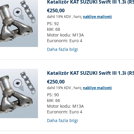
Katalizör KAT SUZUKI Swift III 1.3i (R
€250,00
dahil 19% KDV
,
hariç
nakliye maliyeti
PS:
92
kW:
68
Motor kodu:
M13A
Euronorm:
Euro 4
Daha fazla bilgi
Katalizör KAT SUZUKI Swift III 1.3i (R
€250,00
dahil 19% KDV
,
hariç
nakliye maliyeti
PS:
90
kW:
66
Motor kodu:
M13A
Euronorm:
Euro 4
Daha fazla bilgi