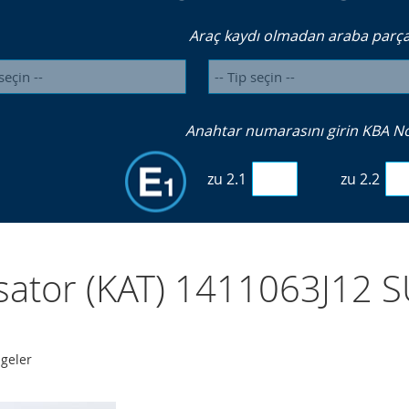
Araç kaydı olmadan araba parçal
Anahtar numarasını girin KBA No. 
zu 2.1
zu 2.2
ysator (KAT) 1411063J12 
geler