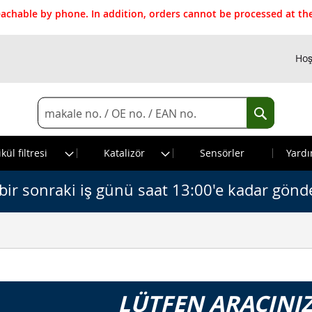
reachable by phone. In addition, orders cannot be processed at 
Hoş
Search
Search
kül filtresi
Katalizör
Sensörler
Yardı
bir sonraki iş günü saat 13:00'e kadar gönde
LÜTFEN ARACINIZ