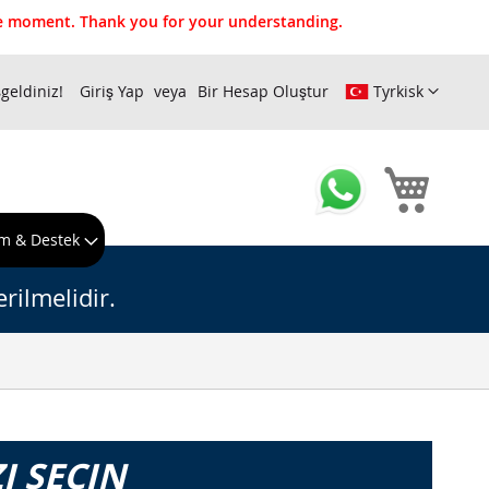
the moment. Thank you for your understanding.
geldiniz!
Giriş Yap
Bir Hesap Oluştur
Tyrkisk
Sepeti
m & Destek
rilmelidir.
I SEÇIN