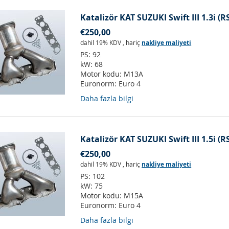
Katalizör KAT SUZUKI Swift III 1.3i (R
€250,00
dahil 19% KDV
,
hariç
nakliye maliyeti
PS:
92
kW:
68
Motor kodu:
M13A
Euronorm:
Euro 4
Daha fazla bilgi
Katalizör KAT SUZUKI Swift III 1.5i (R
€250,00
dahil 19% KDV
,
hariç
nakliye maliyeti
PS:
102
kW:
75
Motor kodu:
M15A
Euronorm:
Euro 4
Daha fazla bilgi