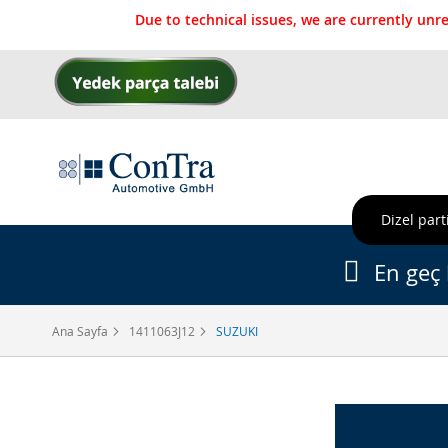
Due to technical issues, we are currently un
İçeriğe
geç
Dizel parti
En geç 
Ana Sayfa
1411063J12
SUZUKI