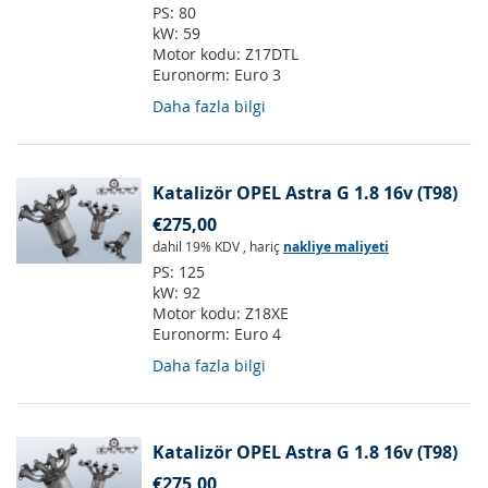
PS:
80
kW:
59
Motor kodu:
Z17DTL
Euronorm:
Euro 3
Daha fazla bilgi
Katalizör OPEL Astra G 1.8 16v (T98)
€275,00
dahil 19% KDV
,
hariç
nakliye maliyeti
PS:
125
kW:
92
Motor kodu:
Z18XE
Euronorm:
Euro 4
Daha fazla bilgi
Katalizör OPEL Astra G 1.8 16v (T98)
€275,00