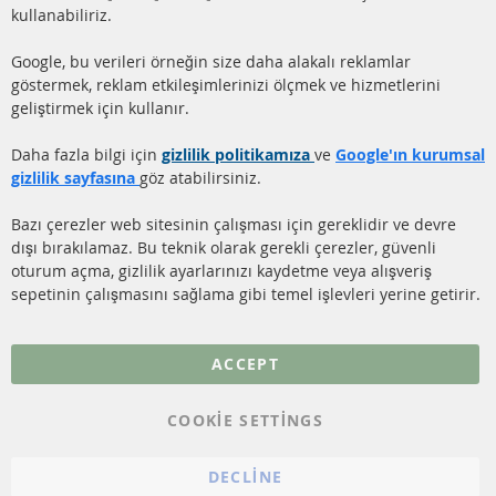
HIZLI LİNKLER
MÜŞTERİ
kullanabiliriz.
HİZMETLERİ
DİZEL PARTİKÜL FİLTRESİ
Google, bu verileri örneğin size daha alakalı reklamlar
(DPF)
Hakkımızda
göstermek, reklam etkileşimlerinizi ölçmek ve hizmetlerini
geliştirmek için kullanır.
DİZEL PARTİKÜL FİLTRESİ
Ödeme şekilleri
TEMİZLİĞİ
Gönderim ücreti
Daha fazla bilgi için
gizlilik politikamıza
ve
Google'ın kurumsal
KATALİZÖR (KAT)
gizlilik sayfasına
göz atabilirsiniz.
İletişim
SENSÖRLER
Bazı çerezler web sitesinin çalışması için gereklidir ve devre
dışı bırakılamaz. Bu teknik olarak gerekli çerezler, güvenli
SSS
oturum açma, gizlilik ayarlarınızı kaydetme veya alışveriş
sepetinin çalışmasını sağlama gibi temel işlevleri yerine getirir.
Daha fazla link
Veri koruma
ACCEPT
Genel Çalışma Koşulları
COOKIE SETTINGS
Cayma hakkı
bilgilendirmesi
DECLINE
Künye