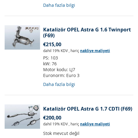
Daha fazla bilgi
Katalizör OPEL Astra G 1.6 Twinport
(F69)
€215,00
dahil 19% KDV
,
hariç
nakliye maliyeti
PS:
103
kW:
76
Motor kodu:
LJ7
Euronorm:
Euro 3
Daha fazla bilgi
Katalizör OPEL Astra G 1.7 CDTI (F69)
€200,00
dahil 19% KDV
,
hariç
nakliye maliyeti
Stok mevcut değil