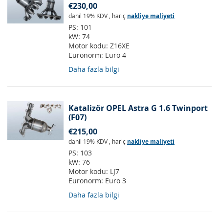
€230,00
dahil 19% KDV
,
hariç
nakliye maliyeti
PS:
101
kW:
74
Motor kodu:
Z16XE
Euronorm:
Euro 4
Daha fazla bilgi
Katalizör OPEL Astra G 1.6 Twinport
(F07)
€215,00
dahil 19% KDV
,
hariç
nakliye maliyeti
PS:
103
kW:
76
Motor kodu:
LJ7
Euronorm:
Euro 3
Daha fazla bilgi