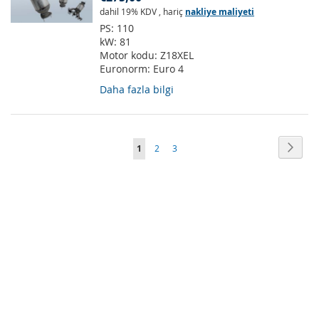
dahil 19% KDV
,
hariç
nakliye maliyeti
PS:
110
kW:
81
Motor kodu:
Z18XEL
Euronorm:
Euro 4
Daha fazla bilgi
Sayfa
Sayfa
Sonra
Şu
Sayfa
Sayfa
1
2
3
anda
okuma
sayfasındasınız