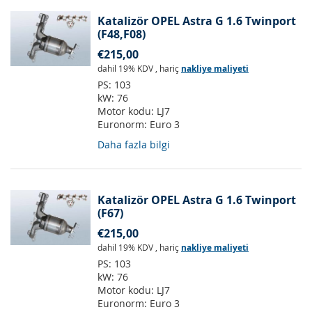
Katalizör OPEL Astra G 1.6 Twinport
(F48,F08)
€215,00
dahil 19% KDV
,
hariç
nakliye maliyeti
PS:
103
kW:
76
Motor kodu:
LJ7
Euronorm:
Euro 3
Daha fazla bilgi
Katalizör OPEL Astra G 1.6 Twinport
(F67)
€215,00
dahil 19% KDV
,
hariç
nakliye maliyeti
PS:
103
kW:
76
Motor kodu:
LJ7
Euronorm:
Euro 3