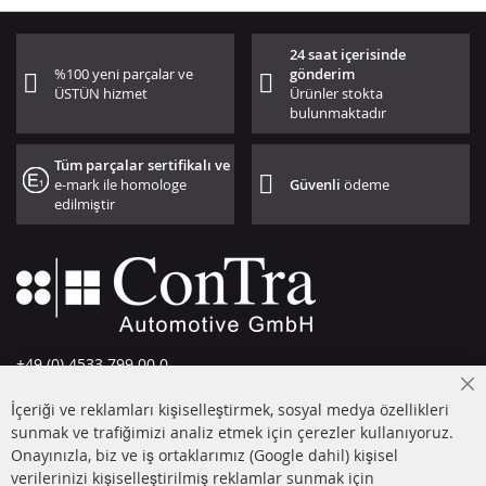
24 saat içerisinde
%100 yeni parçalar ve
gönderim
ÜSTÜN hizmet
Ürünler stokta
bulunmaktadır
Tüm parçalar sertifikalı ve
e-mark ile homologe
Güvenli
ödeme
edilmiştir
+49 (0) 4533 799 00 0
Pazartesi-Perşembe: 09-17, Cuma 09-16
Cl
İçeriği ve reklamları kişiselleştirmek, sosyal medya özellikleri
Co
info@contra-automotive.de
Ba
sunmak ve trafiğimizi analiz etmek için çerezler kullanıyoruz.
facebook
instagram
Onayınızla, biz ve iş ortaklarımız (Google dahil) kişisel
verilerinizi kişiselleştirilmiş reklamlar sunmak için