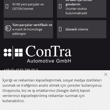
%100 yeni parçalar ve
gönderim
ÜSTÜN hizmet
Ürünler stokta
bulunmaktadır
Tüm parçalar sertifikalı ve
e-mark ile homologe
Güvenli
ödeme
edilmiştir
+49 (0) 4533 799 00 0
Pazartesi-Perşembe: 09-17, Cuma 09-16
Cl
İçeriği ve reklamları kişiselleştirmek, sosyal medya özellikleri
Co
info@contra-automotive.de
Ba
sunmak ve trafiğimizi analiz etmek için çerezler kullanıyoruz.
facebook
instagram
Onayınızla, biz ve iş ortaklarımız (Google dahil) kişisel
verilerinizi kişiselleştirilmiş reklamlar sunmak için
HIZLI LİNKLER
MÜŞTERİ
kullanabiliriz.
HİZMETLERİ
DİZEL PARTİKÜL FİLTRESİ