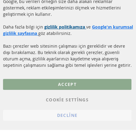
Google, bu verileri örneğin size daha alakalı reklamlar
(DPF)
Hakkımızda
göstermek, reklam etkileşimlerinizi ölçmek ve hizmetlerini
geliştirmek için kullanır.
DİZEL PARTİKÜL FİLTRESİ
Ödeme şekilleri
TEMİZLİĞİ
Gönderim ücreti
Daha fazla bilgi için
gizlilik politikamıza
ve
Google'ın kurumsal
KATALİZÖR (KAT)
gizlilik sayfasına
göz atabilirsiniz.
İletişim
SENSÖRLER
Bazı çerezler web sitesinin çalışması için gereklidir ve devre
dışı bırakılamaz. Bu teknik olarak gerekli çerezler, güvenli
SSS
oturum açma, gizlilik ayarlarınızı kaydetme veya alışveriş
sepetinin çalışmasını sağlama gibi temel işlevleri yerine getirir.
Daha fazla link
Veri koruma
ACCEPT
Genel Çalışma Koşulları
COOKIE SETTINGS
Cayma hakkı
bilgilendirmesi
DECLINE
Künye
Çerez ayarları