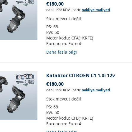
€180,00
dahil 19% KDV
,
hariç
nakliye maliyeti
Stok mevcut değil
PS:
68
kW:
50
Motor kodu:
CFA(1KRFE)
Euronorm:
Euro 4
Daha fazla bilgi
Katalizör CITROEN C1 1.0i 12v
€180,00
dahil 19% KDV
,
hariç
nakliye maliyeti
Stok mevcut değil
PS:
68
kW:
50
Motor kodu:
CFB(1KRFE)
Euronorm:
Euro 4