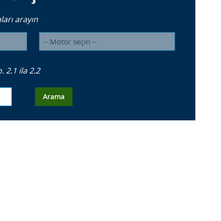
arı arayın
2.1 ila 2.2
Arama