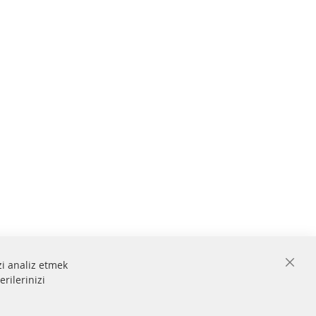
zi analiz etmek
Close
erilerinizi
Cooki
Bar