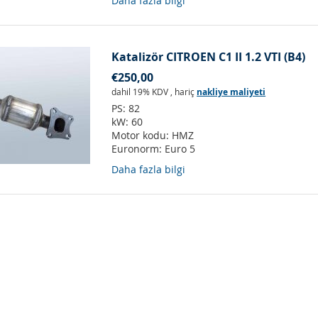
Daha fazla bilgi
Katalizör CITROEN C1 II 1.2 VTI (B4)
€250,00
dahil 19% KDV
,
hariç
nakliye maliyeti
PS:
82
kW:
60
Motor kodu:
HMZ
Euronorm:
Euro 5
Daha fazla bilgi