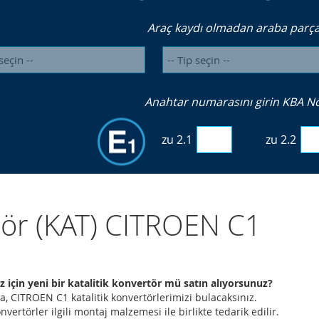
Araç kaydı olmadan araba parçal
Anahtar numarasını girin KBA No. 
zu 2.1
zu 2.2
zör (KAT) CITROEN C1
 için yeni bir katalitik konvertör mü satın alıyorsunuz?
a, CITROEN C1 katalitik konvertörlerimizi bulacaksınız.
nvertörler ilgili montaj malzemesi ile birlikte tedarik edilir.