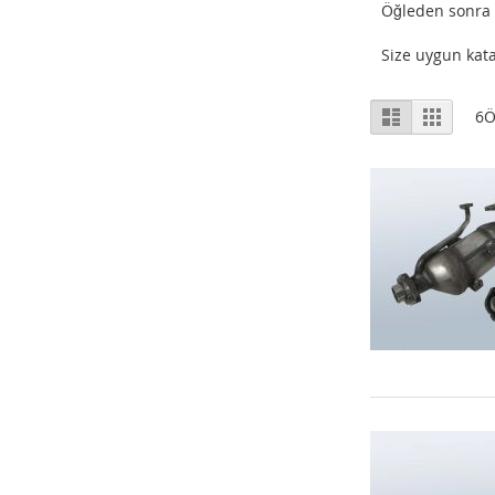
Öğleden sonra 1
Size uygun kata
Listeleme
Liste
Izgara
6
Ö
Şekli