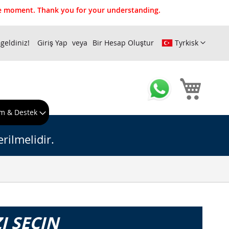
the moment. Thank you for your understanding.
geldiniz!
Giriş Yap
Bir Hesap Oluştur
Tyrkisk
Sepeti
m & Destek
rilmelidir.
I SEÇIN