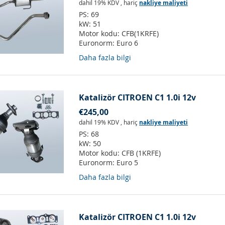
dahil 19% KDV
,
hariç
nakliye maliyeti
PS:
69
kW:
51
Motor kodu:
CFB(1KRFE)
Euronorm:
Euro 6
Daha fazla bilgi
Katalizör CITROEN C1 1.0i 12v
€245,00
dahil 19% KDV
,
hariç
nakliye maliyeti
PS:
68
kW:
50
Motor kodu:
CFB (1KRFE)
Euronorm:
Euro 5
Daha fazla bilgi
Katalizör CITROEN C1 1.0i 12v