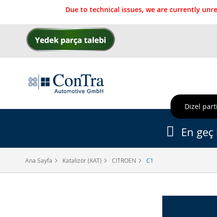
Due to technical issues, we are currently un
İçeriğe
geç
Dizel parti
En geç 
Ana Sayfa
Katalizör (KAT)
CITROEN
C1