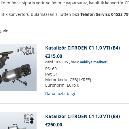
'den önce sipariş verir ve ödeme yaparsanız, katalitik konvertör C
litik konvertörü bulamazsanız, lütfen bizi
Telefon Servisi: 04533 7
geler
Katalizör CITROEN C1 1.0 VTI (B4)
€315,00
dahil 19% KDV
,
hariç
nakliye maliyeti
PS:
69
kW:
51
Motor kodu:
CFB(1KRFE)
Euronorm:
Euro 6
Daha fazla bilgi
Katalizör CITROEN C1 1.0 VTI (B4)
€260,00