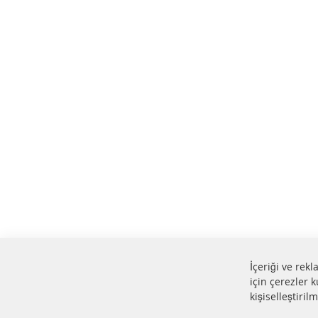
İçeriği ve rek
için çerezler k
kişiselleştiril