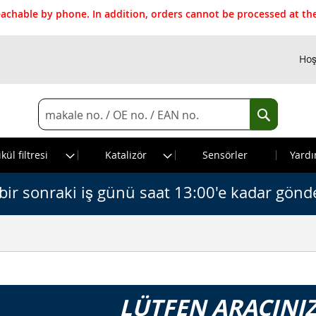
reachable by phone. In addition, orders cannot be processed at 
Hoş
Search
Search
kül filtresi
Katalizör
Sensörler
Yardı
bir sonraki iş günü saat 13:00'e kadar gönde
LÜTFEN ARACINIZ