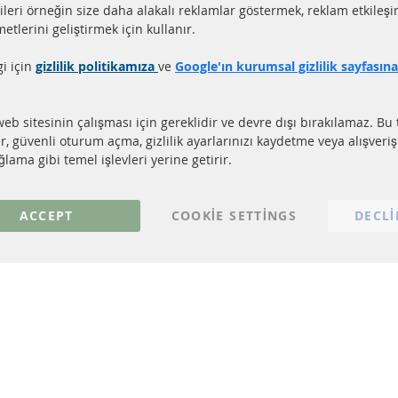
aat içerisinde gönderim
Tüm parçalar sertifikalı
ileri örneğin size daha alakalı reklamlar göstermek, reklam etkileşi
ler stokta bulunmaktadır
e-mark ile homologe edi
etlerini geliştirmek için kullanır.
gi için
gizlilik politikamıza
ve
Google'ın kurumsal gizlilik sayfasın
LI LİNKLER
MÜŞTERİ HİZM
EL PARTİKÜL FİLTRESİ (DPF)
Hakkımızda
web sitesinin çalışması için gereklidir ve devre dışı bırakılamaz. Bu 
EL PARTİKÜL FİLTRESİ TEMİZLİĞİ
Ödeme şekilleri
er, güvenli oturum açma, gizlilik ayarlarınızı kaydetme veya alışveri
TALİZÖR (KAT)
Gönderim ücreti
lama gibi temel işlevleri yerine getirir.
NSÖRLER
İletişim
S
ACCEPT
COOKIE SETTINGS
DECLI
© 2023 ConTra Automotive GmbH. All Rights Reserved.