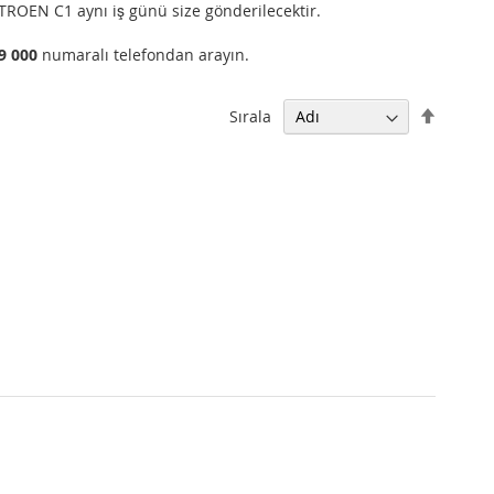
ITROEN C1 aynı iş günü size gönderilecektir.
99 000
numaralı telefondan arayın.
Büyükt
Sırala
Küçüğe
Sıralam
Ayarla