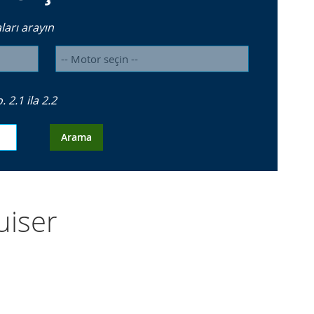
arı arayın
2.1 ila 2.2
Arama
uiser