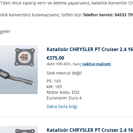
'den önce sipariş verir ve ödeme yaparsanız, katalitik konvertör C
litik konvertörü bulamazsanız, lütfen bizi
Telefon Servisi: 04533 7
geler
Katalizör CHRYSLER PT Cruiser 2.4 16
€375,00
dahil 19% KDV
,
hariç
nakliye maliyeti
Stok mevcut değil
PS:
143
kW:
105
Motor kodu:
EDZ
Euronorm:
Euro 4
Daha fazla bilgi
Katalizör CHRYSLER PT Cruiser 2.4 16v