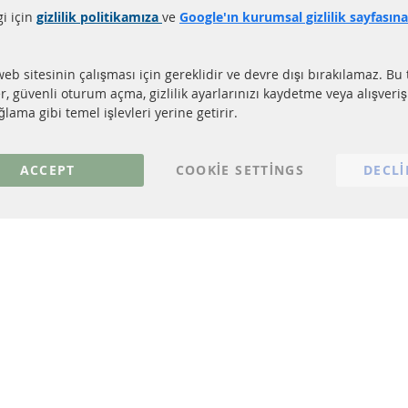
gi için
gizlilik politikamıza
ve
Google'ın kurumsal gizlilik sayfasın
LI LİNKLER
MÜŞTERİ HİZM
EL PARTİKÜL FİLTRESİ (DPF)
Hakkımızda
web sitesinin çalışması için gereklidir ve devre dışı bırakılamaz. Bu 
EL PARTİKÜL FİLTRESİ TEMİZLİĞİ
Ödeme şekilleri
er, güvenli oturum açma, gizlilik ayarlarınızı kaydetme veya alışveri
TALİZÖR (KAT)
Gönderim ücreti
lama gibi temel işlevleri yerine getirir.
NSÖRLER
İletişim
S
ACCEPT
COOKIE SETTINGS
DECLI
© 2023 ConTra Automotive GmbH. All Rights Reserved.