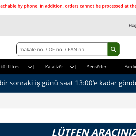
reachable by phone. In addition, orders cannot be processed at 
Hoş
Search
Search
kül filtresi
Katalizör
Sensörler
Yardı
bir sonraki iş günü saat 13:00'e kadar gönde
LÜTFEN ARACINIZ