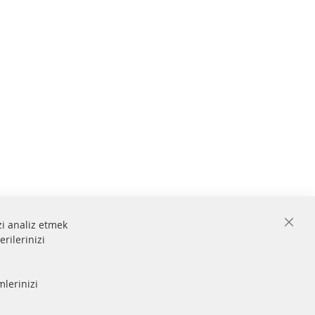
zi analiz etmek
Close
erilerinizi
Cooki
Bar
 ve
mlerinizi
Güvenli
ödeme
lmiştir