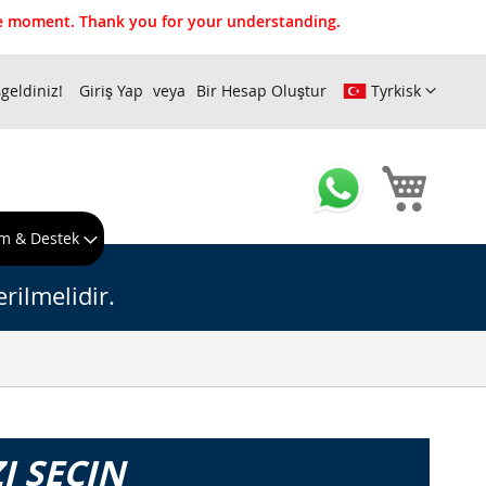
the moment. Thank you for your understanding.
geldiniz!
Giriş Yap
Bir Hesap Oluştur
Tyrkisk
Sepeti
m & Destek
rilmelidir.
I SEÇIN