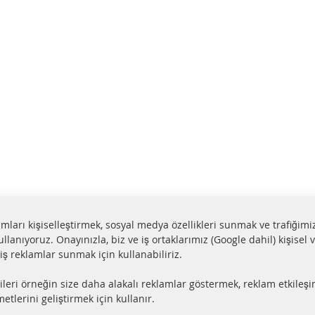
lamları kişiselleştirmek, sosyal medya özellikleri sunmak ve trafiğimi
ullanıyoruz. Onayınızla, biz ve iş ortaklarımız (Google dahil) kişisel v
miş reklamlar sunmak için kullanabiliriz.
aat içerisinde gönderim
Tüm parçalar sertifikalı
ileri örneğin size daha alakalı reklamlar göstermek, reklam etkileşi
ler stokta bulunmaktadır
e-mark ile homologe edi
etlerini geliştirmek için kullanır.