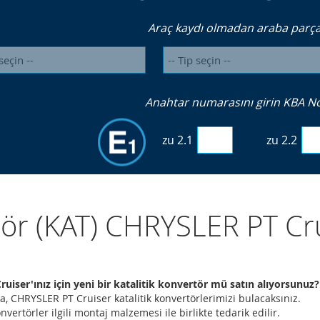
Araç kaydı olmadan araba parçal
Anahtar numarasını girin KBA No. 
zu 2.1
zu 2.2
zör (KAT) CHRYSLER PT Cr
uiser'ınız için yeni bir katalitik konvertör mü satın alıyorsunuz?
a, CHRYSLER PT Cruiser katalitik konvertörlerimizi bulacaksınız.
nvertörler ilgili montaj malzemesi ile birlikte tedarik edilir.