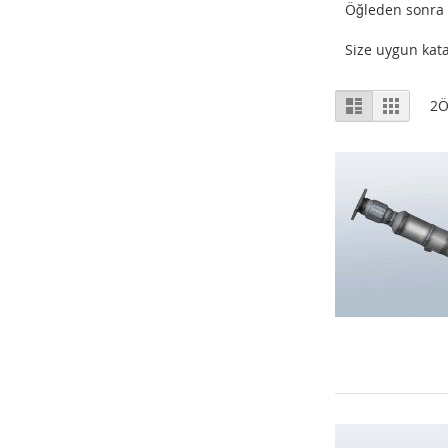
Öğleden sonra 1
Size uygun kata
Listeleme
Liste
Izgara
2
Ö
Şekli