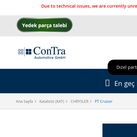
Due to technical issues, we are currently un
İçeriğe
geç
Dizel parti
En geç 
Ana Sayfa
Katalizör (KAT)
CHRYSLER
PT Cruiser