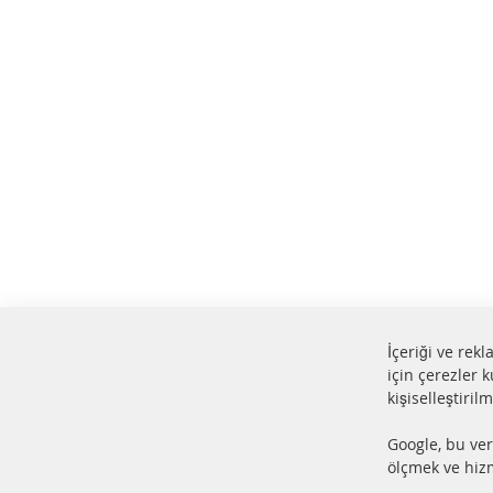
İçeriği ve rek
için çerezler k
kişiselleştiril
%100 yeni parçalar ve ÜSTÜN
24 s
Google, bu ver
hizmet
Ürün
ölçmek ve hizm