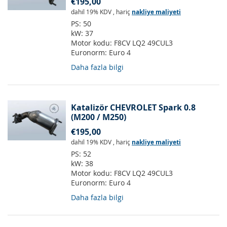
€195,00
dahil 19% KDV
,
hariç
nakliye maliyeti
PS:
50
kW:
37
Motor kodu:
F8CV LQ2 49CUL3
Euronorm:
Euro 4
Daha fazla bilgi
Katalizör CHEVROLET Spark 0.8
(M200 / M250)
€195,00
dahil 19% KDV
,
hariç
nakliye maliyeti
PS:
52
kW:
38
Motor kodu:
F8CV LQ2 49CUL3
Euronorm:
Euro 4
Daha fazla bilgi