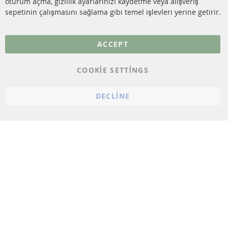
oturum açma, gizlilik ayarlarınızı kaydetme veya alışveriş
sepetinin çalışmasını sağlama gibi temel işlevleri yerine getirir.
Daha fazla link
Veri koruma
ACCEPT
Genel Çalışma Koşulları
COOKIE SETTINGS
Cayma hakkı
bilgilendirmesi
DECLINE
Künye
Çerez ayarları
© 2023 ConTra Automotive GmbH. All Rights Reserved.