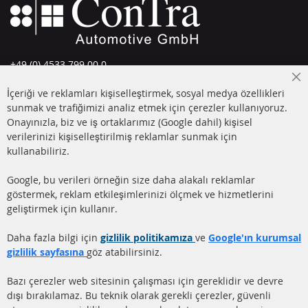
+49 (0) 4533 799 00 0
Pazartesi-Perşembe: 09-17, Cuma 09-16
Cl
İçeriği ve reklamları kişiselleştirmek, sosyal medya özellikleri
Co
info@contra-automotive.de
Ba
sunmak ve trafiğimizi analiz etmek için çerezler kullanıyoruz.
facebook
instagram
Onayınızla, biz ve iş ortaklarımız (Google dahil) kişisel
verilerinizi kişiselleştirilmiş reklamlar sunmak için
HIZLI LİNKLER
MÜŞTERİ
kullanabiliriz.
HİZMETLERİ
DİZEL PARTİKÜL FİLTRESİ
Google, bu verileri örneğin size daha alakalı reklamlar
(DPF)
Hakkımızda
göstermek, reklam etkileşimlerinizi ölçmek ve hizmetlerini
geliştirmek için kullanır.
DİZEL PARTİKÜL FİLTRESİ
Ödeme şekilleri
TEMİZLİĞİ
Gönderim ücreti
Daha fazla bilgi için
gizlilik politikamıza
ve
Google'ın kurumsal
KATALİZÖR (KAT)
gizlilik sayfasına
göz atabilirsiniz.
İletişim
SENSÖRLER
Bazı çerezler web sitesinin çalışması için gereklidir ve devre
dışı bırakılamaz. Bu teknik olarak gerekli çerezler, güvenli
SSS