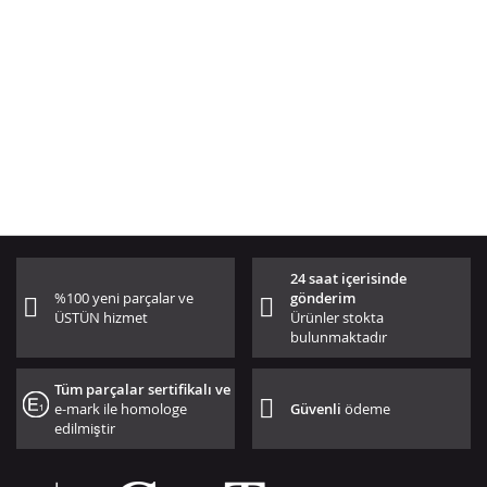
24 saat içerisinde
%100 yeni parçalar ve
gönderim
ÜSTÜN hizmet
Ürünler stokta
bulunmaktadır
Tüm parçalar sertifikalı ve
e-mark ile homologe
Güvenli
ödeme
edilmiştir