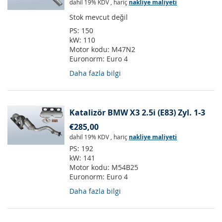
dahil 19% KDV
,
hariç
nakliye maliyeti
Stok mevcut değil
PS:
150
kW:
110
Motor kodu:
M47N2
Euronorm:
Euro 4
Daha fazla bilgi
Katalizör BMW X3 2.5i (E83) Zyl. 1-3
€285,00
dahil 19% KDV
,
hariç
nakliye maliyeti
PS:
192
kW:
141
Motor kodu:
M54B25
Euronorm:
Euro 4
Daha fazla bilgi