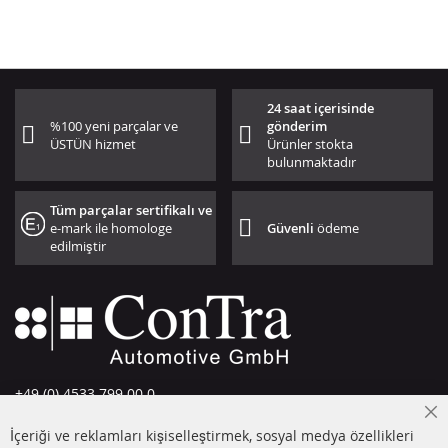
24 saat içerisinde
%100 yeni parçalar ve
gönderim
ÜSTÜN hizmet
Ürünler stokta
bulunmaktadır
Tüm parçalar sertifikalı ve
e-mark ile homologe
Güvenli
ödeme
edilmiştir
+49 (0) 4533 799 00 0
Pazartesi-Perşembe: 09-17, Cuma 09-16
Cl
İçeriği ve reklamları kişiselleştirmek, sosyal medya özellikleri
Co
info@contra-automotive.de