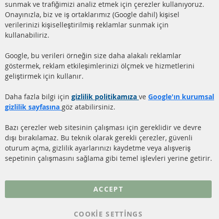
Ba
sunmak ve trafiğimizi analiz etmek için çerezler kullanıyoruz.
facebook
instagram
Onayınızla, biz ve iş ortaklarımız (Google dahil) kişisel
verilerinizi kişiselleştirilmiş reklamlar sunmak için
HIZLI LİNKLER
MÜŞTERİ
kullanabiliriz.
HİZMETLERİ
DİZEL PARTİKÜL FİLTRESİ
Google, bu verileri örneğin size daha alakalı reklamlar
(DPF)
Hakkımızda
göstermek, reklam etkileşimlerinizi ölçmek ve hizmetlerini
geliştirmek için kullanır.
DİZEL PARTİKÜL FİLTRESİ
Ödeme şekilleri
TEMİZLİĞİ
Gönderim ücreti
Daha fazla bilgi için
gizlilik politikamıza
ve
Google'ın kurumsal
KATALİZÖR (KAT)
gizlilik sayfasına
göz atabilirsiniz.
İletişim
SENSÖRLER
Bazı çerezler web sitesinin çalışması için gereklidir ve devre
dışı bırakılamaz. Bu teknik olarak gerekli çerezler, güvenli
SSS
oturum açma, gizlilik ayarlarınızı kaydetme veya alışveriş
sepetinin çalışmasını sağlama gibi temel işlevleri yerine getirir.
Daha fazla link
Veri koruma
ACCEPT
Genel Çalışma Koşulları
COOKIE SETTINGS
Cayma hakkı