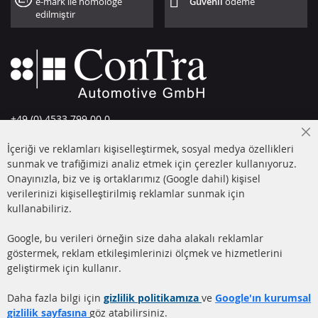
e-mark ile homologe
Güvenli
ödeme
edilmiştir
+49 (0) 4533 799 00 0
Pazartesi-Perşembe: 09-17, Cuma 09-16
Cl
İçeriği ve reklamları kişiselleştirmek, sosyal medya özellikleri
Co
info@contra-automotive.de
Ba
sunmak ve trafiğimizi analiz etmek için çerezler kullanıyoruz.
facebook
instagram
Onayınızla, biz ve iş ortaklarımız (Google dahil) kişisel
verilerinizi kişiselleştirilmiş reklamlar sunmak için
HIZLI LİNKLER
MÜŞTERİ
kullanabiliriz.
HİZMETLERİ
DİZEL PARTİKÜL FİLTRESİ
Google, bu verileri örneğin size daha alakalı reklamlar
(DPF)
Hakkımızda
göstermek, reklam etkileşimlerinizi ölçmek ve hizmetlerini
geliştirmek için kullanır.
DİZEL PARTİKÜL FİLTRESİ
Ödeme şekilleri
TEMİZLİĞİ
Gönderim ücreti
Daha fazla bilgi için
gizlilik politikamıza
ve
Google'ın kurumsal
KATALİZÖR (KAT)
gizlilik sayfasına
göz atabilirsiniz.