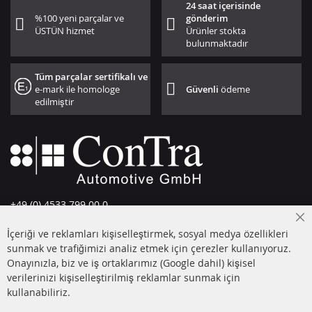
24 saat içerisinde
%100 yeni parçalar ve
gönderim
ÜSTÜN hizmet
Ürünler stokta
bulunmaktadır
Tüm parçalar sertifikalı ve
e-mark ile homologe
Güvenli
ödeme
edilmiştir
+49 (0) 4533 799 00 0
Pazartesi-Perşembe: 09-17, Cuma 09-16
Cl
İçeriği ve reklamları kişiselleştirmek, sosyal medya özellikleri
Co
info@contra-automotive.de
Ba
sunmak ve trafiğimizi analiz etmek için çerezler kullanıyoruz.
facebook
instagram
Onayınızla, biz ve iş ortaklarımız (Google dahil) kişisel
verilerinizi kişiselleştirilmiş reklamlar sunmak için
HIZLI LİNKLER
MÜŞTERİ
kullanabiliriz.
HİZMETLERİ