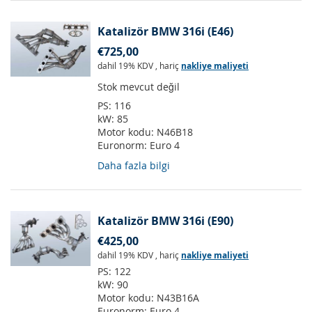
Katalizör BMW 316i (E46)
€725,00
dahil 19% KDV
,
hariç
nakliye maliyeti
Stok mevcut değil
PS:
116
kW:
85
Motor kodu:
N46B18
Euronorm:
Euro 4
Daha fazla bilgi
Katalizör BMW 316i (E90)
€425,00
dahil 19% KDV
,
hariç
nakliye maliyeti
PS:
122
kW:
90
Motor kodu:
N43B16A
Euronorm:
Euro 4