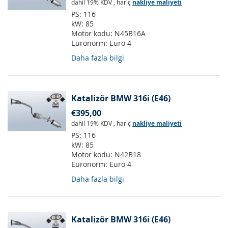
dahil 19% KDV
,
hariç
nakliye maliyeti
PS:
116
kW:
85
Motor kodu:
N45B16A
Euronorm:
Euro 4
Daha fazla bilgi
Katalizör BMW 316i (E46)
€395,00
dahil 19% KDV
,
hariç
nakliye maliyeti
PS:
116
kW:
85
Motor kodu:
N42B18
Euronorm:
Euro 4
Daha fazla bilgi
Katalizör BMW 316i (E46)