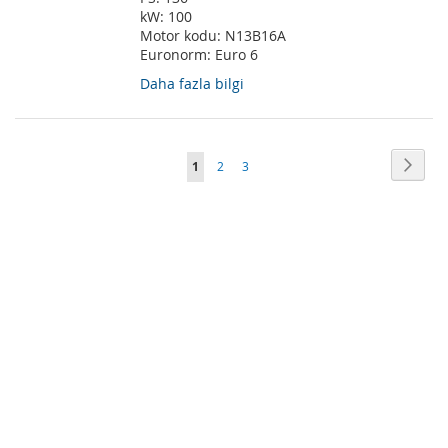
kW:
100
Motor kodu:
N13B16A
Euronorm:
Euro 6
Daha fazla bilgi
Sayfa
Sayfa
Sonra
Şu
Sayfa
Sayfa
1
2
3
anda
okuma
sayfasındasınız