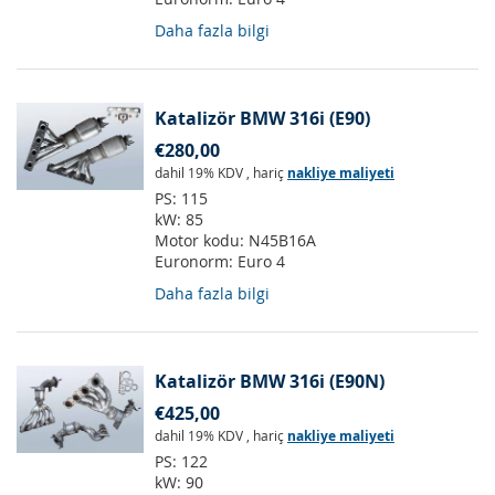
Daha fazla bilgi
Katalizör BMW 316i (E90)
€280,00
dahil 19% KDV
,
hariç
nakliye maliyeti
PS:
115
kW:
85
Motor kodu:
N45B16A
Euronorm:
Euro 4
Daha fazla bilgi
Katalizör BMW 316i (E90N)
€425,00
dahil 19% KDV
,
hariç
nakliye maliyeti
PS:
122
kW:
90