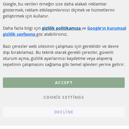
DİZEL PARTİKÜL FİLTRESİ
Google, bu verileri örneğin size daha alakalı reklamlar
(DPF)
Hakkımızda
göstermek, reklam etkileşimlerinizi ölçmek ve hizmetlerini
geliştirmek için kullanır.
DİZEL PARTİKÜL FİLTRESİ
Ödeme şekilleri
TEMİZLİĞİ
Gönderim ücreti
Daha fazla bilgi için
gizlilik politikamıza
ve
Google'ın kurumsal
KATALİZÖR (KAT)
gizlilik sayfasına
göz atabilirsiniz.
İletişim
SENSÖRLER
Bazı çerezler web sitesinin çalışması için gereklidir ve devre
dışı bırakılamaz. Bu teknik olarak gerekli çerezler, güvenli
SSS
oturum açma, gizlilik ayarlarınızı kaydetme veya alışveriş
sepetinin çalışmasını sağlama gibi temel işlevleri yerine getirir.
Daha fazla link
Veri koruma
ACCEPT
Genel Çalışma Koşulları
COOKIE SETTINGS
Cayma hakkı
bilgilendirmesi
DECLINE
Künye
Çerez ayarları