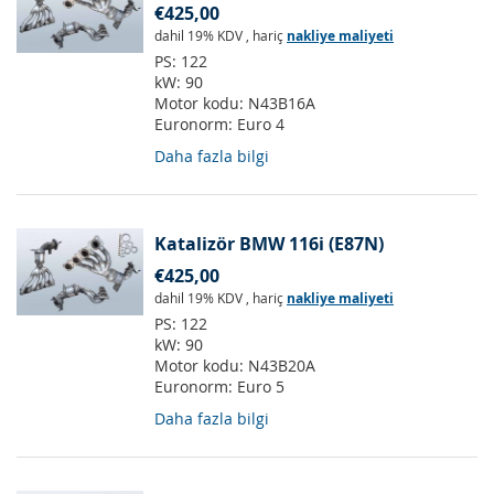
€425,00
dahil 19% KDV
,
hariç
nakliye maliyeti
PS:
122
kW:
90
Motor kodu:
N43B16A
Euronorm:
Euro 4
Daha fazla bilgi
Katalizör BMW 116i (E87N)
€425,00
dahil 19% KDV
,
hariç
nakliye maliyeti
PS:
122
kW:
90
Motor kodu:
N43B20A
Euronorm:
Euro 5
Daha fazla bilgi