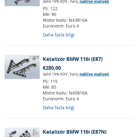
dahil 19% KDV
,
hariç
nakliye maliyeti
PS:
122
kW:
90
Motor kodu:
N43B16A
Euronorm:
Euro 4
Daha fazla bilgi
Katalizör BMW 116i (E87)
€280,00
dahil 19% KDV
,
hariç
nakliye maliyeti
PS:
115
kW:
85
Motor kodu:
N45B16A
Euronorm:
Euro 4
Daha fazla bilgi
Katalizör BMW 116i (E87N)