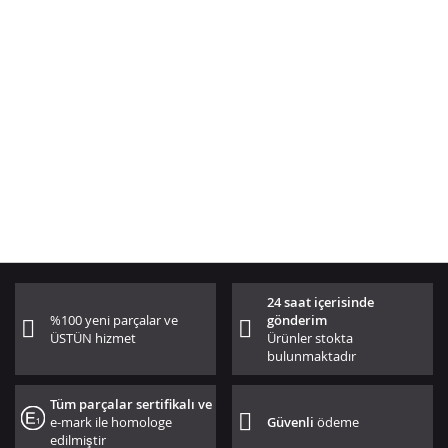
24 saat içerisinde
%100 yeni parçalar ve
gönderim
ÜSTÜN hizmet
Ürünler stokta
bulunmaktadır
Tüm parçalar sertifikalı ve
e-mark ile homologe
Güvenli
ödeme
edilmiştir