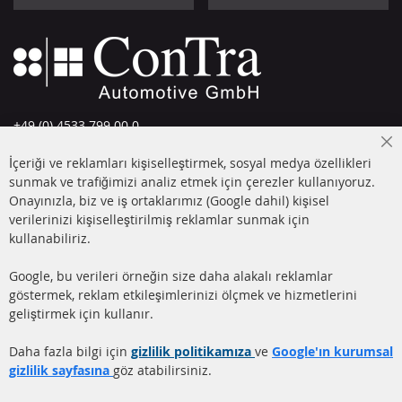
+49 (0) 4533 799 00 0
Pazartesi-Perşembe: 09-17, Cuma 09-16
Cl
İçeriği ve reklamları kişiselleştirmek, sosyal medya özellikleri
Co
info@contra-automotive.de
Ba
sunmak ve trafiğimizi analiz etmek için çerezler kullanıyoruz.
facebook
instagram
Onayınızla, biz ve iş ortaklarımız (Google dahil) kişisel
verilerinizi kişiselleştirilmiş reklamlar sunmak için
HIZLI LİNKLER
MÜŞTERİ
kullanabiliriz.
HİZMETLERİ
DİZEL PARTİKÜL FİLTRESİ
Google, bu verileri örneğin size daha alakalı reklamlar
(DPF)
Hakkımızda
göstermek, reklam etkileşimlerinizi ölçmek ve hizmetlerini
geliştirmek için kullanır.
DİZEL PARTİKÜL FİLTRESİ
Ödeme şekilleri
TEMİZLİĞİ
Gönderim ücreti
Daha fazla bilgi için
gizlilik politikamıza
ve
Google'ın kurumsal
KATALİZÖR (KAT)
gizlilik sayfasına
göz atabilirsiniz.
İletişim
SENSÖRLER