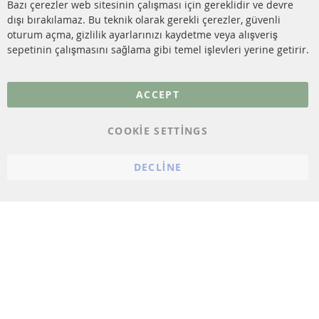
Bazı çerezler web sitesinin çalışması için gereklidir ve devre
dışı bırakılamaz. Bu teknik olarak gerekli çerezler, güvenli
SSS
oturum açma, gizlilik ayarlarınızı kaydetme veya alışveriş
sepetinin çalışmasını sağlama gibi temel işlevleri yerine getirir.
Daha fazla link
Veri koruma
ACCEPT
Genel Çalışma Koşulları
COOKIE SETTINGS
Cayma hakkı
bilgilendirmesi
DECLINE
Künye
Çerez ayarları
© 2023 ConTra Automotive GmbH. All Rights Reserved.