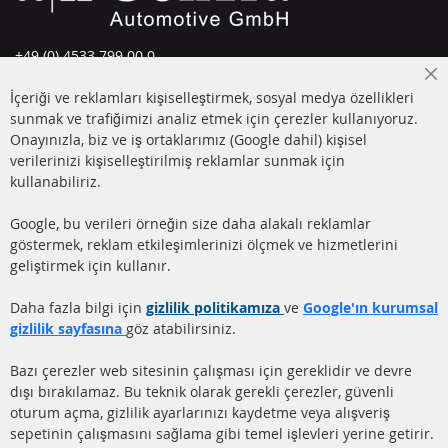
+49 (0) 4533 799 00 0
Pazartesi-Perşembe: 09-17, Cuma 09-16
Cl
İçeriği ve reklamları kişiselleştirmek, sosyal medya özellikleri
Co
info@contra-automotive.de
Ba
sunmak ve trafiğimizi analiz etmek için çerezler kullanıyoruz.
facebook
instagram
Onayınızla, biz ve iş ortaklarımız (Google dahil) kişisel
verilerinizi kişiselleştirilmiş reklamlar sunmak için
HIZLI LİNKLER
MÜŞTERİ
kullanabiliriz.
HİZMETLERİ
DİZEL PARTİKÜL FİLTRESİ
Google, bu verileri örneğin size daha alakalı reklamlar
(DPF)
Hakkımızda
göstermek, reklam etkileşimlerinizi ölçmek ve hizmetlerini
geliştirmek için kullanır.
DİZEL PARTİKÜL FİLTRESİ
Ödeme şekilleri
TEMİZLİĞİ
Gönderim ücreti
Daha fazla bilgi için
gizlilik politikamıza
ve
Google'ın kurumsal
KATALİZÖR (KAT)
gizlilik sayfasına
göz atabilirsiniz.
İletişim
SENSÖRLER
Bazı çerezler web sitesinin çalışması için gereklidir ve devre
dışı bırakılamaz. Bu teknik olarak gerekli çerezler, güvenli
SSS
oturum açma, gizlilik ayarlarınızı kaydetme veya alışveriş
sepetinin çalışmasını sağlama gibi temel işlevleri yerine getirir.
Daha fazla link