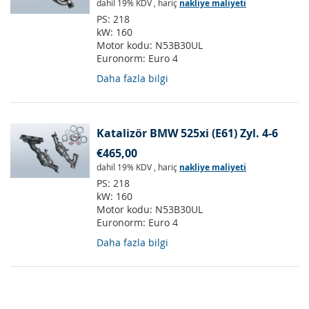
dahil 19% KDV
,
hariç
nakliye maliyeti
PS:
218
kW:
160
Motor kodu:
N53B30UL
Euronorm:
Euro 4
Daha fazla bilgi
Katalizör BMW 525xi (E61) Zyl. 4-6
€465,00
dahil 19% KDV
,
hariç
nakliye maliyeti
PS:
218
kW:
160
Motor kodu:
N53B30UL
Euronorm:
Euro 4
Daha fazla bilgi