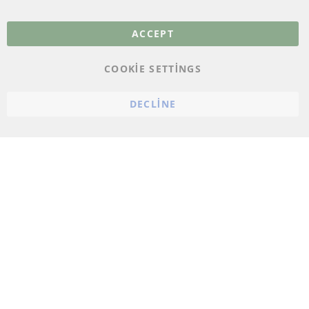
Veri koruma
ACCEPT
Genel Çalışma Koşulları
COOKIE SETTINGS
Cayma hakkı
bilgilendirmesi
DECLINE
Künye
Çerez ayarları
© 2023 ConTra Automotive GmbH. All Rights Reserved.