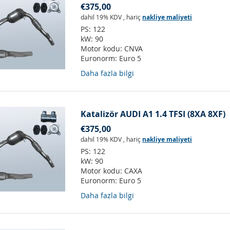
€375,00
dahil 19% KDV
,
hariç
nakliye maliyeti
PS:
122
kW:
90
Motor kodu:
CNVA
Euronorm:
Euro 5
Daha fazla bilgi
Katalizör AUDI A1 1.4 TFSI (8XA 8XF)
€375,00
dahil 19% KDV
,
hariç
nakliye maliyeti
PS:
122
kW:
90
Motor kodu:
CAXA
Euronorm:
Euro 5
Daha fazla bilgi