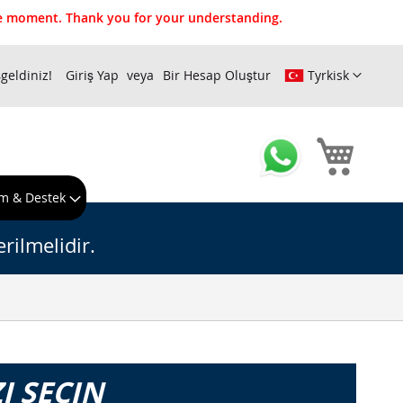
the moment. Thank you for your understanding.
geldiniz!
Giriş Yap
Bir Hesap Oluştur
Tyrkisk
Sepeti
m & Destek
rilmelidir.
I SEÇIN