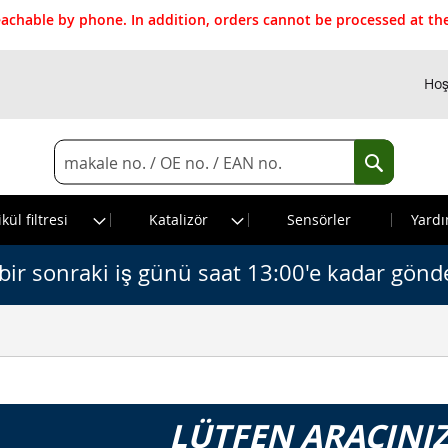
reachable by phone. In addition, orders cannot be processed at 
Hoş
Search
Search
kül filtresi
Katalizör
Sensörler
Yardı
bir sonraki iş günü saat 13:00'e kadar gönde
LÜTFEN ARACINIZ