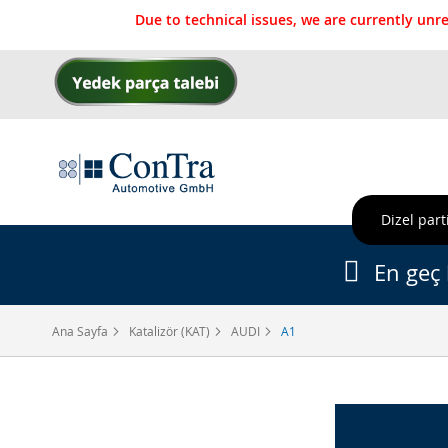
Due to technical issues, we are currently un
İçeriğe
geç
Dizel parti
En geç 
Ana Sayfa
Katalizör (KAT)
AUDI
A1