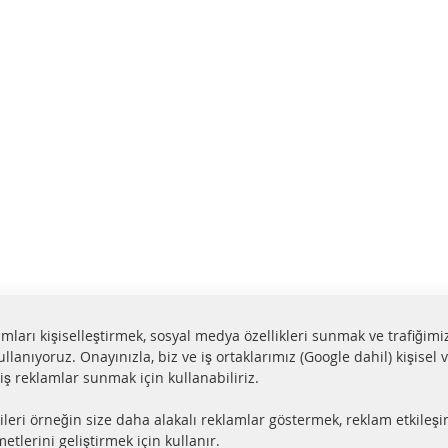
lamları kişiselleştirmek, sosyal medya özellikleri sunmak ve trafiğimi
ullanıyoruz. Onayınızla, biz ve iş ortaklarımız (Google dahil) kişisel v
miş reklamlar sunmak için kullanabiliriz.
aat içerisinde gönderim
Tüm parçalar sertifikalı
ileri örneğin size daha alakalı reklamlar göstermek, reklam etkileşi
ler stokta bulunmaktadır
e-mark ile homologe edi
etlerini geliştirmek için kullanır.