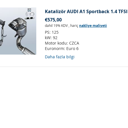
Katalizör AUDI A1 Sportback 1.4 TFSI
€575,00
dahil 19% KDV
,
hariç
nakliye maliyeti
PS:
125
kW:
92
Motor kodu:
CZCA
Euronorm:
Euro 6
Daha fazla bilgi