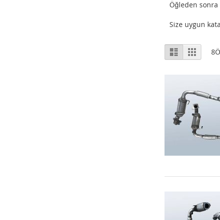
Öğleden sonra 1
Size uygun kata
Listeleme
Liste
Izgara
8
Ö
Şekli