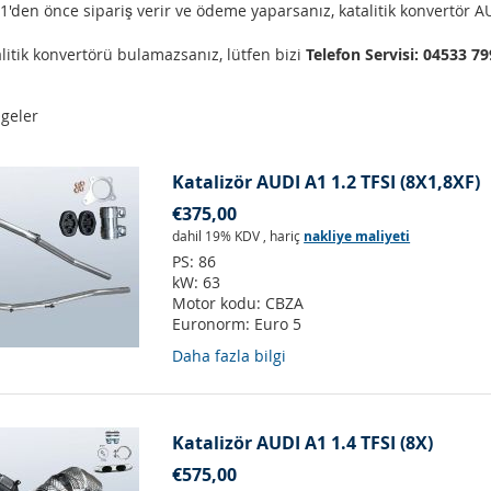
'den önce sipariş verir ve ödeme yaparsanız, katalitik konvertör AU
litik konvertörü bulamazsanız, lütfen bizi
Telefon Servisi: 04533 7
geler
Katalizör AUDI A1 1.2 TFSI (8X1,8XF)
€375,00
dahil 19% KDV
,
hariç
nakliye maliyeti
PS:
86
kW:
63
Motor kodu:
CBZA
Euronorm:
Euro 5
Daha fazla bilgi
Katalizör AUDI A1 1.4 TFSI (8X)
€575,00