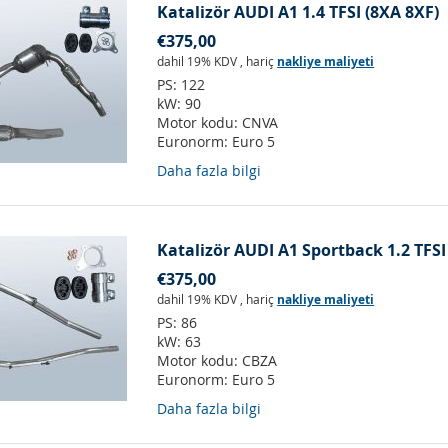
Katalizör AUDI A1 1.4 TFSI (8XA 8XF)
€375,00
dahil 19% KDV
,
hariç
nakliye maliyeti
PS:
122
kW:
90
Motor kodu:
CNVA
Euronorm:
Euro 5
Daha fazla bilgi
Katalizör AUDI A1 Sportback 1.2 TFSI
€375,00
dahil 19% KDV
,
hariç
nakliye maliyeti
PS:
86
kW:
63
Motor kodu:
CBZA
Euronorm:
Euro 5
Daha fazla bilgi