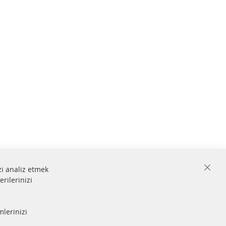
zi analiz etmek
Close
erilerinizi
Cooki
Bar
 ve
mlerinizi
Güvenli
ödeme
lmiştir