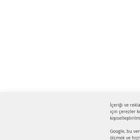
İçeriği ve rek
için çerezler k
kişiselleştiril
%100 yeni parçalar ve ÜSTÜN
24 s
Google, bu ver
hizmet
Ürün
ölçmek ve hizm