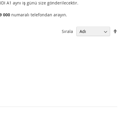
DI A1 aynı iş günü size gönderilecektir.
99 000
numaralı telefondan arayın.
Büyükt
Sırala
Küçüğe
Sıralam
Ayarla