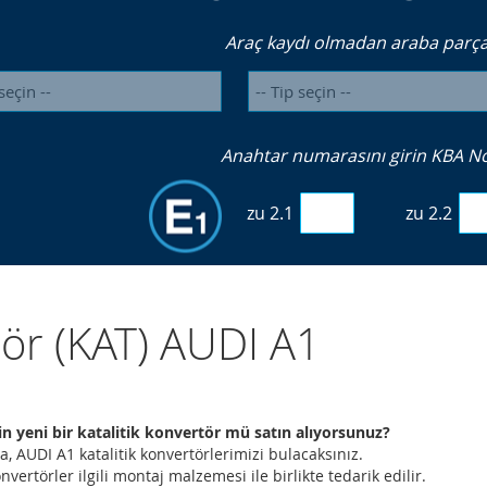
Araç kaydı olmadan araba parçal
Anahtar numarasını girin KBA No. 
zu 2.1
zu 2.2
zör (KAT) AUDI A1
in yeni bir katalitik konvertör mü satın alıyorsunuz?
a, AUDI A1 katalitik konvertörlerimizi bulacaksınız.
nvertörler ilgili montaj malzemesi ile birlikte tedarik edilir.