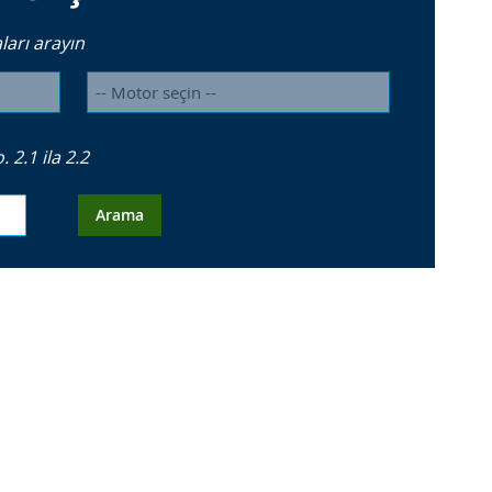
arı arayın
2.1 ila 2.2
Arama