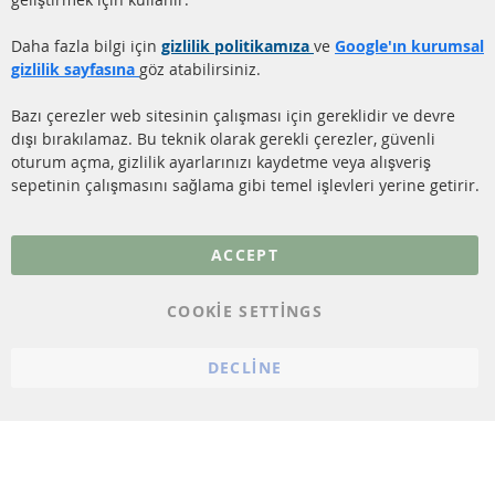
DİZEL PARTİKÜL FİLTRESİ
Ödeme şekilleri
TEMİZLİĞİ
Gönderim ücreti
Daha fazla bilgi için
gizlilik politikamıza
ve
Google'ın kurumsal
KATALİZÖR (KAT)
gizlilik sayfasına
göz atabilirsiniz.
İletişim
SENSÖRLER
Bazı çerezler web sitesinin çalışması için gereklidir ve devre
dışı bırakılamaz. Bu teknik olarak gerekli çerezler, güvenli
SSS
oturum açma, gizlilik ayarlarınızı kaydetme veya alışveriş
sepetinin çalışmasını sağlama gibi temel işlevleri yerine getirir.
Daha fazla link
Veri koruma
ACCEPT
Genel Çalışma Koşulları
COOKIE SETTINGS
Cayma hakkı
bilgilendirmesi
DECLINE
Künye
Çerez ayarları