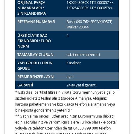
ORİJİNAL PARÇA
1K0254303CX 1T-5-000057>>,
NUMARALARI /
1K0254303RX 1T-5-000057>>
SINIRLANDIRMA
REFERANS NUMARASI
Bosal 090-762; EEC VK6087T;
Walker 20944
ÜRETİCİ ATIK GAZ
4
STANDARDI / EURO
NORM
TAMAMLAYICI ÜRÜN
sabitleme malzemeli
YAPI GRUBU / ÜRÜN
Katalizör
GRUBU
RESME BENZER / AYNI
aynı
GARANTİ
24 ay yasal garanti
* Eski dizel partikül filtresini / katalizörü memnuniyetle gelip
sizden ücretsiz teslim alırız (sadece Almanya). Aldığınız
kartona paketlemeniz ve bizi kısaca telefonla aramanız veya
bir e-posta göndermeniz yeterlidir
** Satın alma öncesi lütfen aracınızın Euronorm'una dikkat
edin! (sorularınız ve yardım için sizlere Türkçe olarak e-posta
yoluyla ve telefon üzerinden de ☎ 04533 799 000 telefon