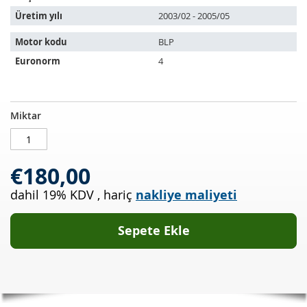
Üretim yılı
2003/02 - 2005/05
Motor kodu
BLP
Euronorm
4
Katalizör
STOKTA
Miktar
VW
MEVCUT
Touran
I
€180,00
1.6
FSI
dahil 19% KDV
,
hariç
nakliye maliyeti
(1T1)
Sepete Ekle