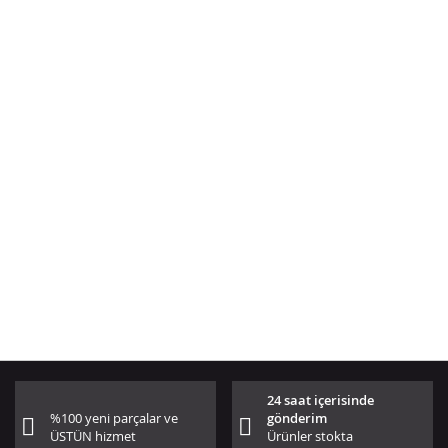
24 saat içerisinde
%100 yeni parçalar ve
gönderim
ÜSTÜN hizmet
Ürünler stokta