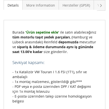
Sonra
Details
More Information
Hersteller (GPSR)
Yoruml
Burada
'Ürün sepetine ekle'
ile satın alabileceğiniz
tüm motorlu taşıt yedek parçaları
, (Hamburg ve
Lübeck arasındaki) Reinfeld
depomuzda
mevcuttur
ve
sipariş & ödeme durumunda aynı iş gününde
saat 13.00'e kadar
size gönderilir.
Sevkiyat kapsamı:
- 1x Katalizör VW Touran I 1.6 FSI (1T1), sıfır ve
ambalajlı
- 1x montaj malzemesi, gösterildiği gibi***
- PDF veya e-posta üzerinden DPF / KAT değişimi
için 1x montaj kılavuzu
- E-posta üzerinden talep üzerine homologasyon
belgesi