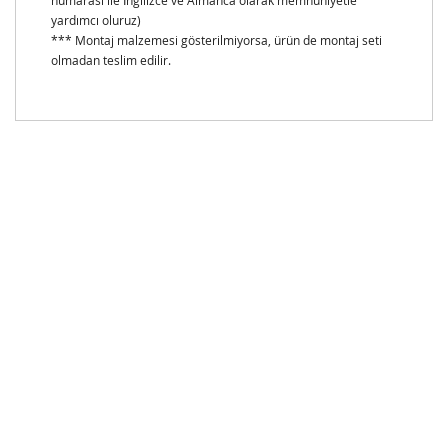
numarası ile İngilizce ve Almanca olarak memnuniyetle
yardımcı oluruz)
*** Montaj malzemesi gösterilmiyorsa, ürün de montaj seti
olmadan teslim edilir.