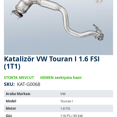
Katalizör VW Touran I 1.6 FSI
Resim
galerisinin
(1T1)
başlangıcına
git
STOKTA MEVCUT
HEMEN sevkiyata hazır
SKU
KAT-G0068
Bu
Araba Markası
VW
ürün
Model
Touran I
aşağıdaki
araçlara
Motor
1.6 FSI
uyar:
Güç
116 PS / 85 kW