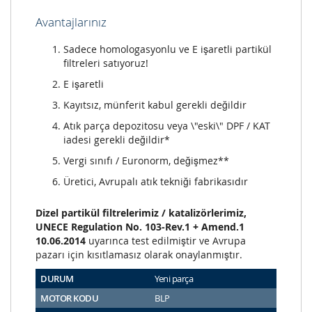
Avantajlarınız
Sadece homologasyonlu ve E işaretli partikül
filtreleri satıyoruz!
E işaretli
Kayıtsız, münferit kabul gerekli değildir
Atık parça depozitosu veya \"eski\" DPF / KAT
iadesi gerekli değildir*
Vergi sınıfı / Euronorm, değişmez**
Üretici, Avrupalı atık tekniği fabrikasıdır
Dizel partikül filtrelerimiz / katalizörlerimiz,
UNECE Regulation No. 103-Rev.1 + Amend.1
10.06.2014
uyarınca test edilmiştir ve Avrupa
pazarı için kısıtlamasız olarak onaylanmıştır.
DURUM
Yeni parça
MOTOR KODU
BLP