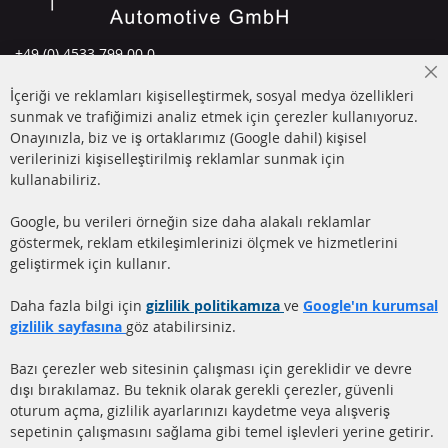
+49 (0) 4533 799 00 0
Pazartesi-Perşembe: 09-17, Cuma 09-16
Cl
İçeriği ve reklamları kişiselleştirmek, sosyal medya özellikleri
Co
info@contra-automotive.de
Ba
sunmak ve trafiğimizi analiz etmek için çerezler kullanıyoruz.
facebook
instagram
Onayınızla, biz ve iş ortaklarımız (Google dahil) kişisel
verilerinizi kişiselleştirilmiş reklamlar sunmak için
HIZLI LİNKLER
MÜŞTERİ
kullanabiliriz.
HİZMETLERİ
DİZEL PARTİKÜL FİLTRESİ
Google, bu verileri örneğin size daha alakalı reklamlar
(DPF)
Hakkımızda
göstermek, reklam etkileşimlerinizi ölçmek ve hizmetlerini
geliştirmek için kullanır.
DİZEL PARTİKÜL FİLTRESİ
Ödeme şekilleri
TEMİZLİĞİ
Gönderim ücreti
Daha fazla bilgi için
gizlilik politikamıza
ve
Google'ın kurumsal
KATALİZÖR (KAT)
gizlilik sayfasına
göz atabilirsiniz.
İletişim
SENSÖRLER
Bazı çerezler web sitesinin çalışması için gereklidir ve devre
dışı bırakılamaz. Bu teknik olarak gerekli çerezler, güvenli
SSS
oturum açma, gizlilik ayarlarınızı kaydetme veya alışveriş
sepetinin çalışmasını sağlama gibi temel işlevleri yerine getirir.
Daha fazla link