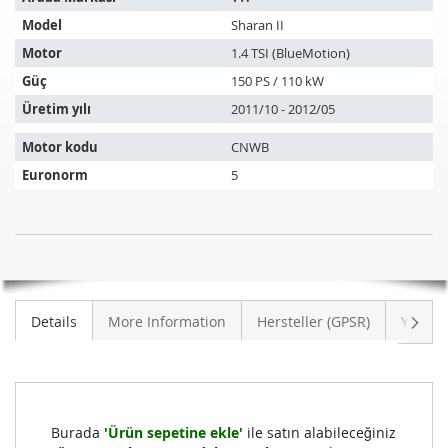
ürün
Model
Sharan II
aşağıdaki
araçlara
Motor
1.4 TSI (BlueMotion)
uyar:
Güç
150 PS / 110 kW
Üretim yılı
2011/10 - 2012/05
Motor kodu
CNWB
Euronorm
5
Katalizör
STOK
VW
MEVCUT
Sharan
DEĞIL
II
Sonra
Details
More Information
Hersteller (GPSR)
Yoruml
1.4
TSI
(BlueMotion)
(7N1,7N2)
Burada
'Ürün sepetine ekle'
ile satın alabileceğiniz