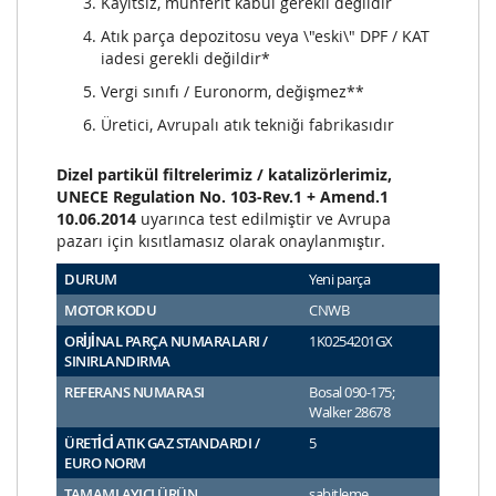
Kayıtsız, münferit kabul gerekli değildir
Atık parça depozitosu veya \"eski\" DPF / KAT
iadesi gerekli değildir*
Vergi sınıfı / Euronorm, değişmez**
Üretici, Avrupalı atık tekniği fabrikasıdır
Dizel partikül filtrelerimiz / katalizörlerimiz,
UNECE Regulation No. 103-Rev.1 + Amend.1
10.06.2014
uyarınca test edilmiştir ve Avrupa
pazarı için kısıtlamasız olarak onaylanmıştır.
DURUM
Yeni parça
MOTOR KODU
CNWB
ORİJİNAL PARÇA NUMARALARI /
1K0254201GX
SINIRLANDIRMA
REFERANS NUMARASI
Bosal 090-175;
Walker 28678
ÜRETİCİ ATIK GAZ STANDARDI /
5
EURO NORM
TAMAMLAYICI ÜRÜN
sabitleme