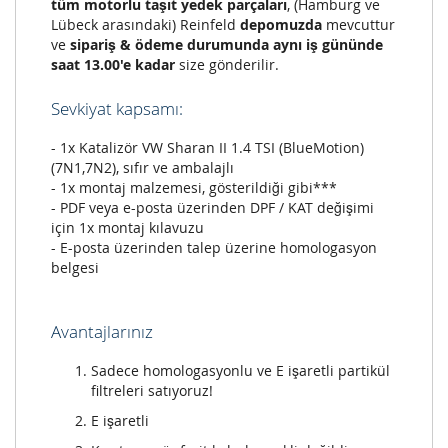
tüm motorlu taşıt yedek parçaları
, (Hamburg ve
Lübeck arasındaki) Reinfeld
depomuzda
mevcuttur
ve
sipariş & ödeme durumunda aynı iş gününde
saat 13.00'e kadar
size gönderilir.
Sevkiyat kapsamı:
- 1x Katalizör VW Sharan II 1.4 TSI (BlueMotion)
(7N1,7N2), sıfır ve ambalajlı
- 1x montaj malzemesi, gösterildiği gibi***
- PDF veya e-posta üzerinden DPF / KAT değişimi
için 1x montaj kılavuzu
- E-posta üzerinden talep üzerine homologasyon
belgesi
Avantajlarınız
Sadece homologasyonlu ve E işaretli partikül
filtreleri satıyoruz!
E işaretli