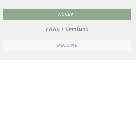
Veri koruma
ACCEPT
Genel Çalışma Koşulları
COOKIE SETTINGS
Cayma hakkı
bilgilendirmesi
DECLINE
Künye
Çerez ayarları
© 2023 ConTra Automotive GmbH. All Rights Reserved.