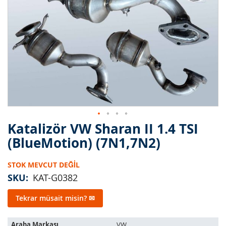
Katalizör VW Sharan II 1.4 TSI
Resim
galerisinin
(BlueMotion) (7N1,7N2)
başlangıcına
git
STOK MEVCUT DEĞIL
SKU
KAT-G0382
Tekrar müsait misin? ✉
Bu
Araba Markası
VW