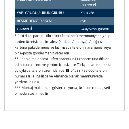
malzemeli
YAPI GRUBU / ÜRÜN GRUBU
Katalizör
RESME BENZER / AYNI
aynı
GARANTİ
24 ay yasal garanti
* Eski dizel partikül filtresini / katalizörü memnuniyetle gelip
sizden ücretsiz teslim alırız (sadece Almanya). Aldığınız
kartona paketlemeniz ve bizi kısaca telefonla aramanız veya
bir e-posta göndermeniz yeterlidir
** Satın alma öncesi lütfen aracınızın Euronorm'una dikkat
edin! (sorularınız ve yardım için sizlere Türkçe olarak e-posta
yoluyla ve telefon üzerinden de ☎ 04533 799 000 telefon
numarası ile İngilizce ve Almanca olarak memnuniyetle
yardımcı oluruz)
*** Montaj malzemesi gösterilmiyorsa, ürün de montaj seti
olmadan teslim edilir.