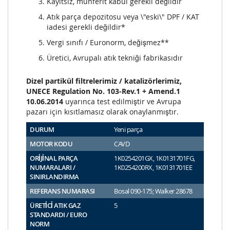
Kayıtsız, münferit kabul gerekli değildir
Atık parça depozitosu veya \"eski\" DPF / KAT
iadesi gerekli değildir*
Vergi sınıfı / Euronorm, değişmez**
Üretici, Avrupalı atık tekniği fabrikasıdır
Dizel partikül filtrelerimiz / katalizörlerimiz,
UNECE Regulation No. 103-Rev.1 + Amend.1
10.06.2014
uyarınca test edilmiştir ve Avrupa
pazarı için kısıtlamasız olarak onaylanmıştır.
DURUM
Yeni parça
MOTOR KODU
CAVD
ORİJİNAL PARÇA
1K0254201GX, 1K0131701FG,
NUMARALARI /
1K0254200RX, 1K0131701EE
SINIRLANDIRMA
REFERANS NUMARASI
Bosal 090-175; Walker 28678
ÜRETİCİ ATIK GAZ
5
STANDARDI / EURO
NORM