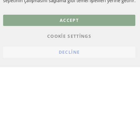
sepetinin çalışmasını sağlama gibi temel işlevleri yerine getirir.
Daha fazla link
Veri koruma
ACCEPT
Genel Çalışma Koşulları
COOKIE SETTINGS
Cayma hakkı
bilgilendirmesi
DECLINE
Künye
Çerez ayarları
© 2023 ConTra Automotive GmbH. All Rights Reserved.