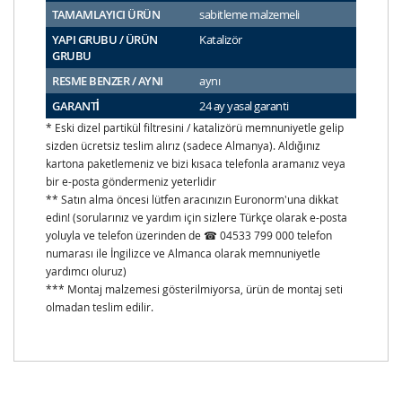
TAMAMLAYICI ÜRÜN
sabitleme malzemeli
YAPI GRUBU / ÜRÜN
Katalizör
GRUBU
RESME BENZER / AYNI
aynı
GARANTİ
24 ay yasal garanti
* Eski dizel partikül filtresini / katalizörü memnuniyetle gelip
sizden ücretsiz teslim alırız (sadece Almanya). Aldığınız
kartona paketlemeniz ve bizi kısaca telefonla aramanız veya
bir e-posta göndermeniz yeterlidir
** Satın alma öncesi lütfen aracınızın Euronorm'una dikkat
edin! (sorularınız ve yardım için sizlere Türkçe olarak e-posta
yoluyla ve telefon üzerinden de ☎ 04533 799 000 telefon
numarası ile İngilizce ve Almanca olarak memnuniyetle
yardımcı oluruz)
*** Montaj malzemesi gösterilmiyorsa, ürün de montaj seti
olmadan teslim edilir.