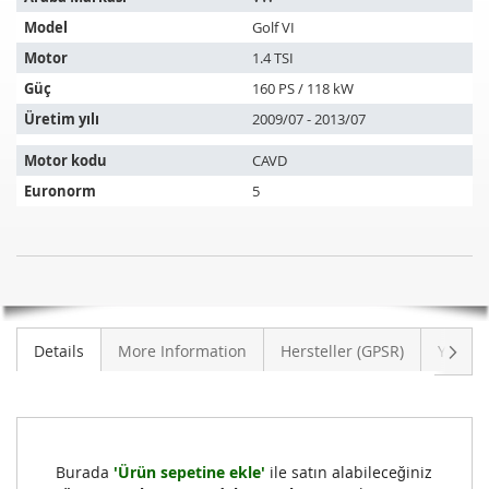
ürün
Model
Golf VI
aşağıdaki
araçlara
Motor
1.4 TSI
uyar:
Güç
160 PS / 118 kW
Üretim yılı
2009/07 - 2013/07
Motor kodu
CAVD
Euronorm
5
Katalizör
STOK
VW
MEVCUT
Golf
DEĞIL
VI
Sonra
Details
More Information
Hersteller (GPSR)
Yoruml
1.4
TSI
(5K1)
Burada
'Ürün sepetine ekle'
ile satın alabileceğiniz