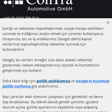
+49 (0) 4533 799 00 0
Pazartesi-Perşembe: 09-17, Cuma 09-16
Cl
İçeriği ve reklamları kişiselleştirmek, sosyal medya özellikleri
Co
info@contra-automotive.de
Ba
sunmak ve trafiğimizi analiz etmek için çerezler kullanıyoruz.
facebook
instagram
Onayınızla, biz ve iş ortaklarımız (Google dahil) kişisel
verilerinizi kişiselleştirilmiş reklamlar sunmak için
HIZLI LİNKLER
MÜŞTERİ
kullanabiliriz.
HİZMETLERİ
DİZEL PARTİKÜL FİLTRESİ
Google, bu verileri örneğin size daha alakalı reklamlar
(DPF)
Hakkımızda
göstermek, reklam etkileşimlerinizi ölçmek ve hizmetlerini
geliştirmek için kullanır.
DİZEL PARTİKÜL FİLTRESİ
Ödeme şekilleri
TEMİZLİĞİ
Gönderim ücreti
Daha fazla bilgi için
gizlilik politikamıza
ve
Google'ın kurumsal
KATALİZÖR (KAT)
gizlilik sayfasına
göz atabilirsiniz.
İletişim
SENSÖRLER
Bazı çerezler web sitesinin çalışması için gereklidir ve devre
dışı bırakılamaz. Bu teknik olarak gerekli çerezler, güvenli
SSS
oturum açma, gizlilik ayarlarınızı kaydetme veya alışveriş