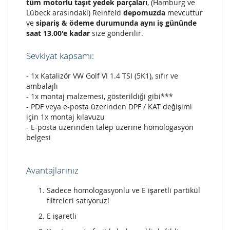
tüm motorlu taşıt yedek parçaları
, (Hamburg ve
Lübeck arasındaki) Reinfeld
depomuzda
mevcuttur
ve
sipariş & ödeme durumunda aynı iş gününde
saat 13.00'e kadar
size gönderilir.
Sevkiyat kapsamı:
- 1x Katalizör VW Golf VI 1.4 TSI (5K1), sıfır ve
ambalajlı
- 1x montaj malzemesi, gösterildiği gibi***
- PDF veya e-posta üzerinden DPF / KAT değişimi
için 1x montaj kılavuzu
- E-posta üzerinden talep üzerine homologasyon
belgesi
Avantajlarınız
Sadece homologasyonlu ve E işaretli partikül
filtreleri satıyoruz!
E işaretli