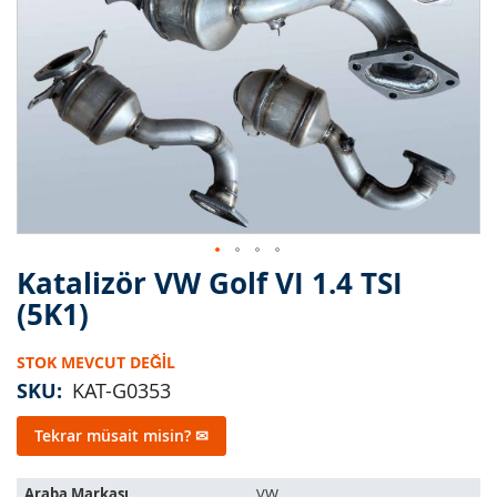
Katalizör VW Golf VI 1.4 TSI
Resim
galerisinin
(5K1)
başlangıcına
git
STOK MEVCUT DEĞIL
SKU
KAT-G0353
Tekrar müsait misin? ✉
Bu
Araba Markası
VW