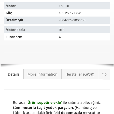
aşağıdaki
araçlara
Motor
1.9 TDI
uyar:
Güç
105 PS / 77 kW
Üretim yılı
2004/12 - 2006/05
Motor kodu
BLS
Euronorm
4
Katalizör
STOK
VW
MEVCUT
Golf
DEĞIL
V
Sonra
Details
More Information
Hersteller (GPSR)
Yoruml
Variant
1.9
TDI
(1K5)
Burada
'Ürün sepetine ekle'
ile satın alabileceğiniz
tüm motorlu taşıt yedek parçaları
, (Hamburg ve
Lübeck arasındaki) Reinfeld
depomuzda
mevcuttur