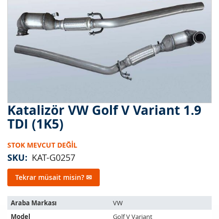
Katalizör VW Golf V Variant 1.9
Resim
galerisinin
TDI (1K5)
başlangıcına
git
STOK MEVCUT DEĞIL
SKU
KAT-G0257
Tekrar müsait misin? ✉
Bu
Araba Markası
VW
ürün
Model
Golf V Variant