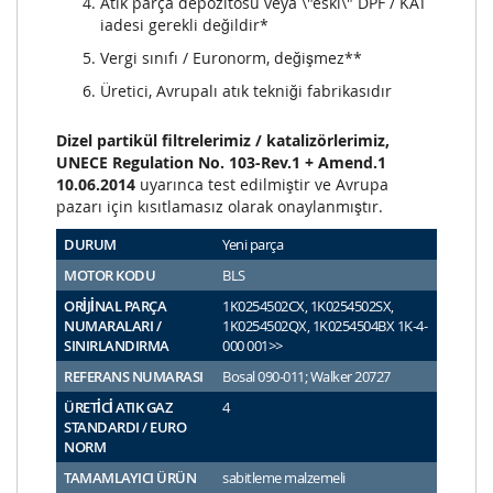
Atık parça depozitosu veya \"eski\" DPF / KAT
iadesi gerekli değildir*
Vergi sınıfı / Euronorm, değişmez**
Üretici, Avrupalı atık tekniği fabrikasıdır
Dizel partikül filtrelerimiz / katalizörlerimiz,
UNECE Regulation No. 103-Rev.1 + Amend.1
10.06.2014
uyarınca test edilmiştir ve Avrupa
pazarı için kısıtlamasız olarak onaylanmıştır.
DURUM
Yeni parça
MOTOR KODU
BLS
ORİJİNAL PARÇA
1K0254502CX, 1K0254502SX,
NUMARALARI /
1K0254502QX, 1K0254504BX 1K-4-
SINIRLANDIRMA
000 001>>
REFERANS NUMARASI
Bosal 090-011; Walker 20727
ÜRETİCİ ATIK GAZ
4
STANDARDI / EURO
NORM
TAMAMLAYICI ÜRÜN
sabitleme malzemeli