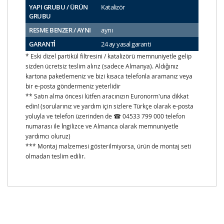
YAPI GRUBU / ÜRÜN
Katalizör
GRUBU
RESME BENZER / AYNI
aynı
GARANTİ
24 ay yasal garanti
* Eski dizel partikül filtresini / katalizörü memnuniyetle gelip
sizden ücretsiz teslim alırız (sadece Almanya). Aldığınız
kartona paketlemeniz ve bizi kısaca telefonla aramanız veya
bir e-posta göndermeniz yeterlidir
** Satın alma öncesi lütfen aracınızın Euronorm'una dikkat
edin! (sorularınız ve yardım için sizlere Türkçe olarak e-posta
yoluyla ve telefon üzerinden de ☎ 04533 799 000 telefon
numarası ile İngilizce ve Almanca olarak memnuniyetle
yardımcı oluruz)
*** Montaj malzemesi gösterilmiyorsa, ürün de montaj seti
olmadan teslim edilir.