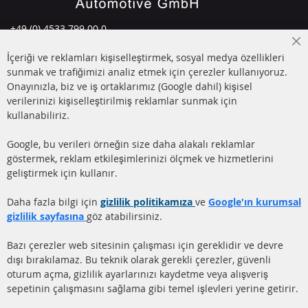
+49 (0) 4533 799 00 0
Pazartesi-Perşembe: 09-17, Cuma 09-16
Cl
İçeriği ve reklamları kişiselleştirmek, sosyal medya özellikleri
Co
info@contra-automotive.de
Ba
sunmak ve trafiğimizi analiz etmek için çerezler kullanıyoruz.
facebook
instagram
Onayınızla, biz ve iş ortaklarımız (Google dahil) kişisel
verilerinizi kişiselleştirilmiş reklamlar sunmak için
HIZLI LİNKLER
MÜŞTERİ
kullanabiliriz.
HİZMETLERİ
DİZEL PARTİKÜL FİLTRESİ
Google, bu verileri örneğin size daha alakalı reklamlar
(DPF)
Hakkımızda
göstermek, reklam etkileşimlerinizi ölçmek ve hizmetlerini
geliştirmek için kullanır.
DİZEL PARTİKÜL FİLTRESİ
Ödeme şekilleri
TEMİZLİĞİ
Gönderim ücreti
Daha fazla bilgi için
gizlilik politikamıza
ve
Google'ın kurumsal
KATALİZÖR (KAT)
gizlilik sayfasına
göz atabilirsiniz.
İletişim
SENSÖRLER
Bazı çerezler web sitesinin çalışması için gereklidir ve devre
dışı bırakılamaz. Bu teknik olarak gerekli çerezler, güvenli
SSS
oturum açma, gizlilik ayarlarınızı kaydetme veya alışveriş
sepetinin çalışmasını sağlama gibi temel işlevleri yerine getirir.
Daha fazla link