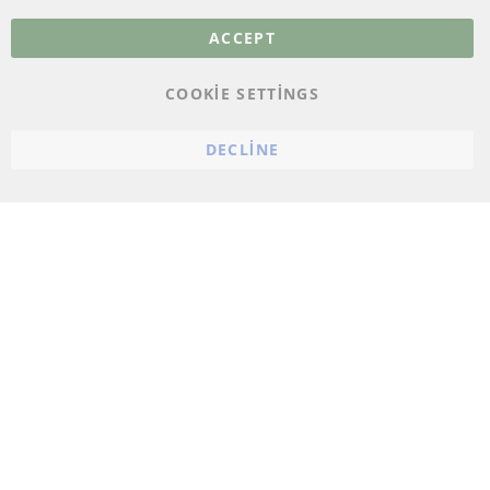
Veri koruma
ACCEPT
Genel Çalışma Koşulları
COOKIE SETTINGS
Cayma hakkı
bilgilendirmesi
DECLINE
Künye
Çerez ayarları
© 2023 ConTra Automotive GmbH. All Rights Reserved.