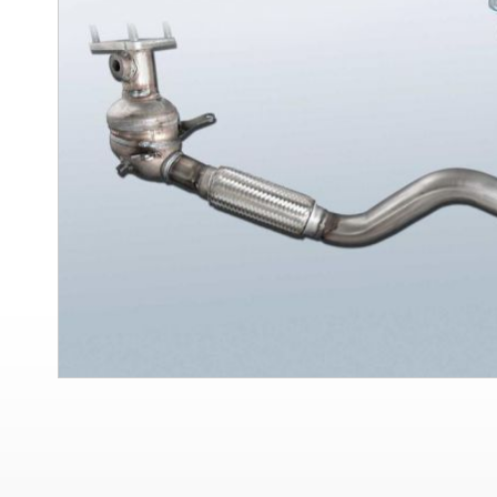
sonuna
git
Resim
galerisinin
başlangıcına
git