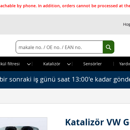
reachable by phone. In addition, orders cannot be processed at 
Hoş
Search
Search
kül filtresi
Katalizör
Sensörler
Yardı
bir sonraki iş günü saat 13:00'e kadar gönde
Katalizör VW Go