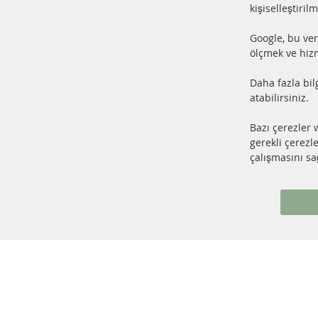
kişiselleştiril
%100 yeni parçalar ve ÜSTÜN
24 s
Google, bu ver
hizmet
Ürün
ölçmek ve hizm
Daha fazla bil
HIZ
atabilirsiniz.
DİZ
Bazı çerezler 
DİZ
gerekli çerezl
+49 (0) 4533 799 00 0
KA
çalışmasını sağ
Pazartesi-Perşembe: 09-17, Cuma 09-16
SE
info@contra-automotive.de
SS
facebook
instagram