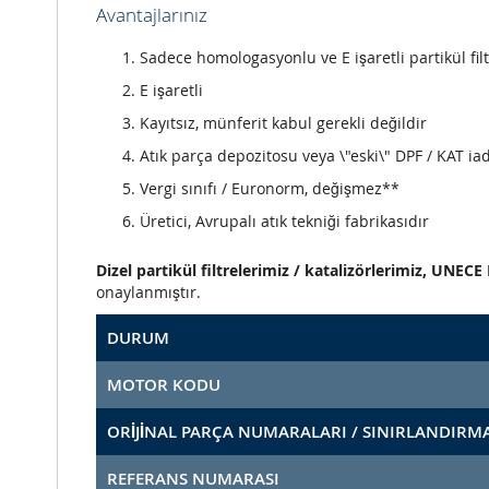
Avantajlarınız
Sadece homologasyonlu ve E işaretli partikül filt
E işaretli
Kayıtsız, münferit kabul gerekli değildir
Atık parça depozitosu veya \"eski\" DPF / KAT iad
Vergi sınıfı / Euronorm, değişmez**
Üretici, Avrupalı atık tekniği fabrikasıdır
Dizel partikül filtrelerimiz / katalizörlerimiz, UNE
onaylanmıştır.
DURUM
MOTOR KODU
ORİJİNAL PARÇA NUMARALARI / SINIRLANDIRM
REFERANS NUMARASI