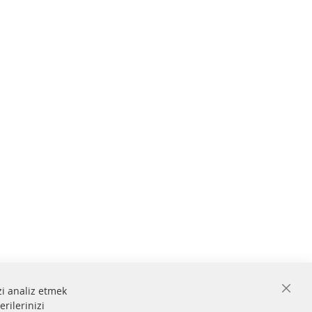
zi analiz etmek
Close
erilerinizi
Cooki