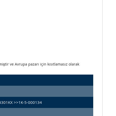
iştir ve Avrupa pazarı için kısıtlamasız olarak
4301KX >>1K-5-000134