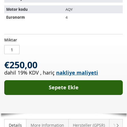
Motor kodu
AQY
Euronorm
4
Katalizör
STOKTA
Miktar
VW
MEVCUT
Golf
IV
€250,00
2.0
(1J1)
dahil 19% KDV
,
hariç
nakliye maliyeti
Sepete Ekle
Sonra
Details
More Information
Hersteller (GPSR)
Yoruml