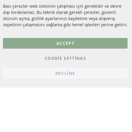
SENSÖRLER
Bazı çerezler web sitesinin çalışması için gereklidir ve devre
dışı bırakılamaz. Bu teknik olarak gerekli çerezler, güvenli
SSS
oturum açma, gizlilik ayarlarınızı kaydetme veya alışveriş
sepetinin çalışmasını sağlama gibi temel işlevleri yerine getirir.
Daha fazla link
Veri koruma
ACCEPT
Genel Çalışma Koşulları
COOKIE SETTINGS
Cayma hakkı
bilgilendirmesi
DECLINE
Künye
Çerez ayarları
© 2023 ConTra Automotive GmbH. All Rights Reserved.