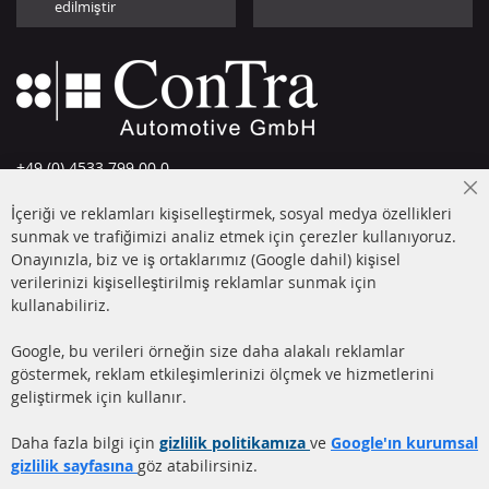
edilmiştir
+49 (0) 4533 799 00 0
Pazartesi-Perşembe: 09-17, Cuma 09-16
Cl
İçeriği ve reklamları kişiselleştirmek, sosyal medya özellikleri
Co
info@contra-automotive.de
Ba
sunmak ve trafiğimizi analiz etmek için çerezler kullanıyoruz.
facebook
instagram
Onayınızla, biz ve iş ortaklarımız (Google dahil) kişisel
verilerinizi kişiselleştirilmiş reklamlar sunmak için
HIZLI LİNKLER
MÜŞTERİ
kullanabiliriz.
HİZMETLERİ
DİZEL PARTİKÜL FİLTRESİ
Google, bu verileri örneğin size daha alakalı reklamlar
(DPF)
Hakkımızda
göstermek, reklam etkileşimlerinizi ölçmek ve hizmetlerini
geliştirmek için kullanır.
DİZEL PARTİKÜL FİLTRESİ
Ödeme şekilleri
TEMİZLİĞİ
Gönderim ücreti
Daha fazla bilgi için
gizlilik politikamıza
ve
Google'ın kurumsal
KATALİZÖR (KAT)
gizlilik sayfasına
göz atabilirsiniz.
İletişim