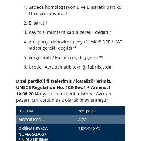
Sadece homologasyonlu ve E işaretli partikül
filtreleri satıyoruz!
E işaretli
Kayıtsız, münferit kabul gerekli değildir
Atık parça depozitosu veya \"eski\" DPF / KAT
iadesi gerekli değildir*
Vergi sınıfı / Euronorm, değişmez**
Üretici, Avrupalı atık tekniği fabrikasıdır
Dizel partikül filtrelerimiz / katalizörlerimiz,
UNECE Regulation No. 103-Rev.1 + Amend.1
10.06.2014
uyarınca test edilmiştir ve Avrupa
pazarı için kısıtlamasız olarak onaylanmıştır.
DURUM
Yeni parça
MOTOR KODU
AQY
ORİJİNAL PARÇA
1J0254508PX
NUMARALARI /
SINIRLANDIRMA