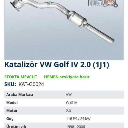
Katalizör VW Golf IV 2.0 (1J1)
Resim
galerisinin
başlangıcına
STOKTA MEVCUT
HEMEN sevkiyata hazır
git
SKU
KAT-G0024
Bu
Araba Markası
VW
ürün
Model
Golf IV
aşağıdaki
araçlara
Motor
2.0
uyar:
Güç
116 PS / 85 kW
Üretim yılı
1998 - 2006