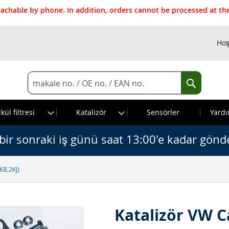
reachable by phone. In addition, orders cannot be processed at 
Hoş
Search
Search
kül filtresi
Katalizör
Sensörler
Yardı
bir sonraki iş günü saat 13:00'e kadar gönde
2KB,2KJ)
Katalizör VW Ca