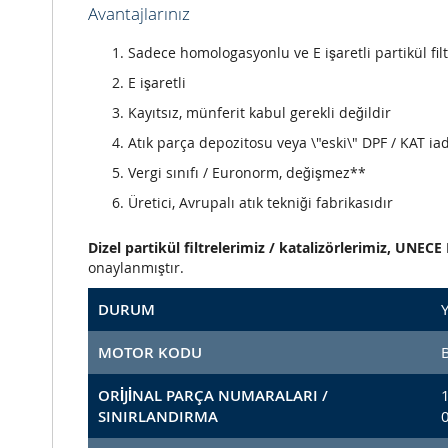
Avantajlarınız
Sadece homologasyonlu ve E işaretli partikül filt
E işaretli
Kayıtsız, münferit kabul gerekli değildir
Atık parça depozitosu veya \"eski\" DPF / KAT iad
Vergi sınıfı / Euronorm, değişmez**
Üretici, Avrupalı atık tekniği fabrikasıdır
Dizel partikül filtrelerimiz / katalizörlerimiz, UNE
onaylanmıştır.
DURUM
Y
MOTOR KODU
ORİJİNAL PARÇA NUMARALARI /
SINIRLANDIRMA