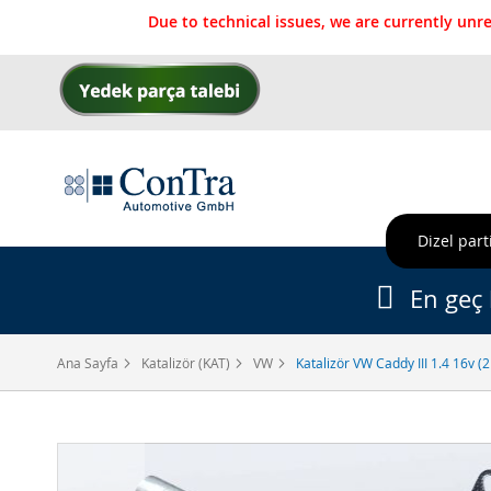
Due to technical issues, we are currently un
İçeriğe
geç
Dizel parti
En geç 
Ana Sayfa
Katalizör (KAT)
VW
Katalizör VW Caddy III 1.4 16v (
Resim
galerisinin