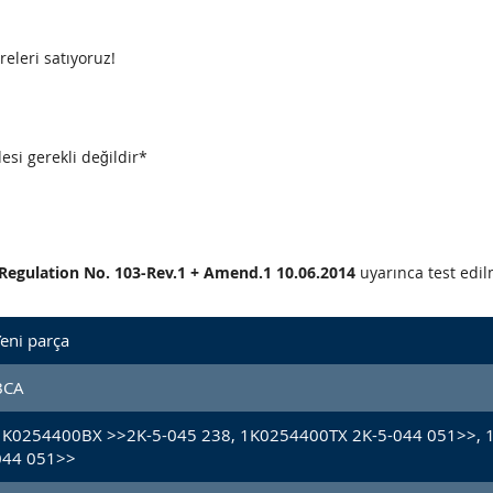
releri satıyoruz!
esi gerekli değildir*
CE Regulation No. 103-Rev.1 + Amend.1 10.06.2014
uyarınca test edilm
eni parça
BCA
1K0254400BX >>2K-5-045 238, 1K0254400TX 2K-5-044 051>>, 
044 051>>