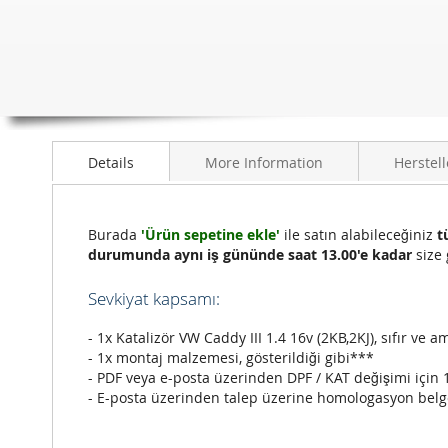
galerisinin
başlangıcına
git
Details
More Information
Herstell
Burada
'Ürün sepetine ekle'
ile satın alabileceğiniz
t
durumunda aynı iş gününde saat 13.00'e kadar
size 
Sevkiyat kapsamı:
- 1x Katalizör VW Caddy III 1.4 16v (2KB,2KJ), sıfır ve a
- 1x montaj malzemesi, gösterildiği gibi***
- PDF veya e-posta üzerinden DPF / KAT değişimi için 
- E-posta üzerinden talep üzerine homologasyon belg