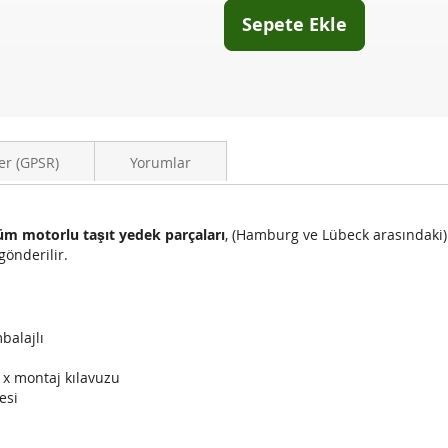
Sepete Ekle
er (GPSR)
Yorumlar
üm motorlu taşıt yedek parçaları
, (Hamburg ve Lübeck arasındaki
gönderilir.
mbalajlı
1x montaj kılavuzu
esi