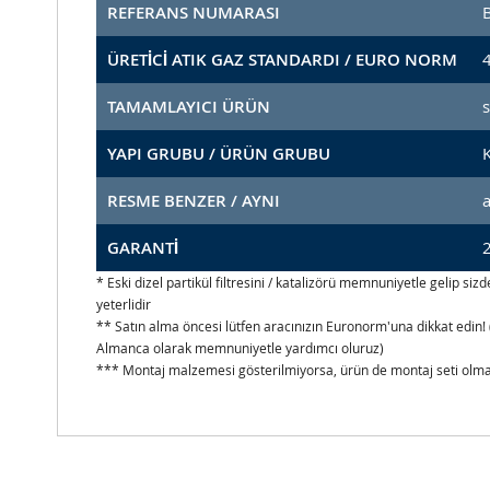
REFERANS NUMARASI
ÜRETİCİ ATIK GAZ STANDARDI / EURO NORM
TAMAMLAYICI ÜRÜN
YAPI GRUBU / ÜRÜN GRUBU
K
RESME BENZER / AYNI
GARANTİ
2
* Eski dizel partikül filtresini / katalizörü memnuniyetle gelip s
yeterlidir
** Satın alma öncesi lütfen aracınızın Euronorm'una dikkat edin! 
Almanca olarak memnuniyetle yardımcı oluruz)
*** Montaj malzemesi gösterilmiyorsa, ürün de montaj seti olmad