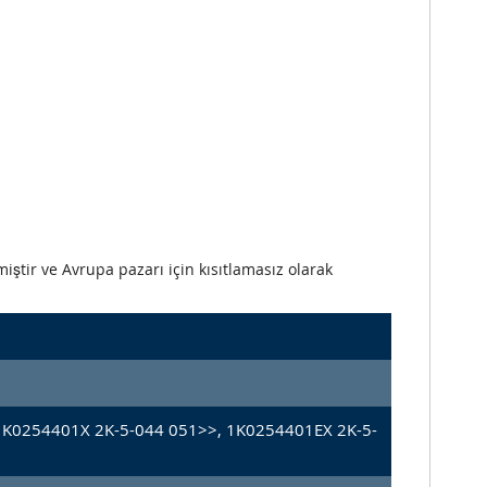
iştir ve Avrupa pazarı için kısıtlamasız olarak
1K0254401X 2K-5-044 051>>, 1K0254401EX 2K-5-