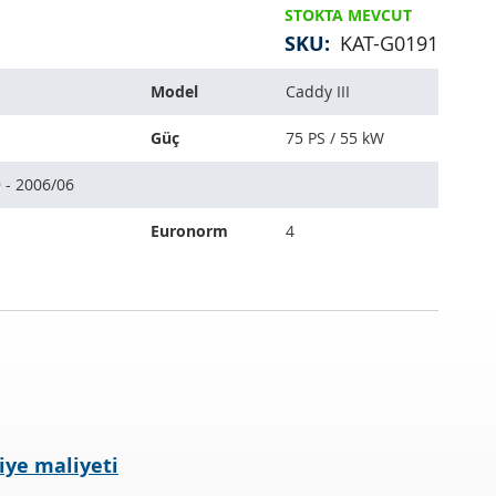
STOKTA MEVCUT
SKU
KAT-G0191
Model
Caddy III
Güç
75 PS / 55 kW
 - 2006/06
Euronorm
4
iye maliyeti