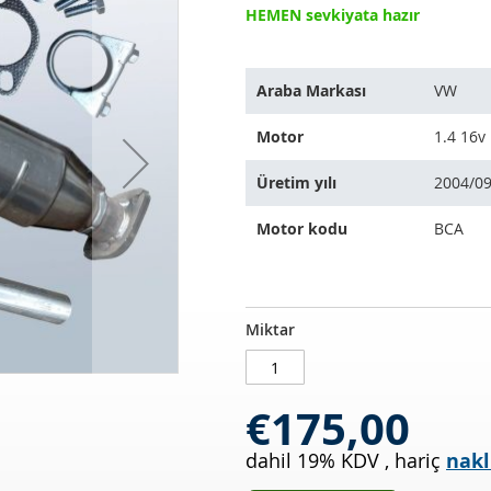
HEMEN sevkiyata hazır
Bu
Araba Markası
VW
ürün
aşağıdaki
Motor
1.4 16v
araçlara
uyar:
Üretim yılı
2004/09
Motor kodu
BCA
Katalizör
STOKTA
Miktar
VW
MEVCUT
Caddy
III
€175,00
1.4
16v
dahil 19% KDV
,
hariç
nakl
(2KB,2KJ)