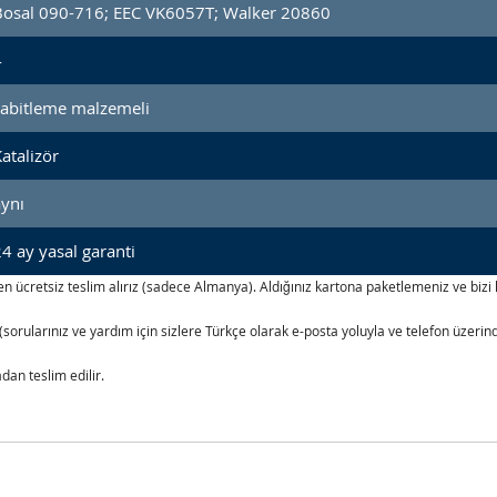
Bosal 090-716; EEC VK6057T; Walker 20860
4
sabitleme malzemeli
atalizör
aynı
4 ay yasal garanti
izden ücretsiz teslim alırız (sadece Almanya). Aldığınız kartona paketlemeniz ve b
(sorularınız ve yardım için sizlere Türkçe olarak e-posta yoluyla ve telefon üzer
an teslim edilir.