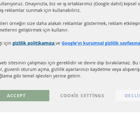
ullanıyoruz. Onayınızla, biz ve iş ortaklarımız (Google dahil) kişisel v
miş reklamlar sunmak için kullanabiliriz.
aat içerisinde gönderim
Tüm parçalar sertifikalı
ileri örneğin size daha alakalı reklamlar göstermek, reklam etkileşi
ler stokta bulunmaktadır
e-mark ile homologe edi
etlerini geliştirmek için kullanır.
gi için
gizlilik politikamıza
ve
Google'ın kurumsal gizlilik sayfasın
LI LİNKLER
MÜŞTERİ HİZM
EL PARTİKÜL FİLTRESİ (DPF)
Hakkımızda
web sitesinin çalışması için gereklidir ve devre dışı bırakılamaz. Bu 
EL PARTİKÜL FİLTRESİ TEMİZLİĞİ
Ödeme şekilleri
er, güvenli oturum açma, gizlilik ayarlarınızı kaydetme veya alışveri
TALİZÖR (KAT)
Gönderim ücreti
lama gibi temel işlevleri yerine getirir.
NSÖRLER
İletişim
S
ACCEPT
COOKIE SETTINGS
DECLI
© 2023 ConTra Automotive GmbH. All Rights Reserved.