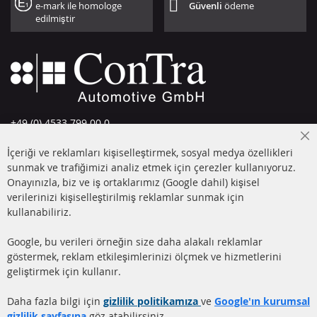
e-mark ile homologe
Güvenli
ödeme
edilmiştir
+49 (0) 4533 799 00 0
Pazartesi-Perşembe: 09-17, Cuma 09-16
Cl
İçeriği ve reklamları kişiselleştirmek, sosyal medya özellikleri
Co
info@contra-automotive.de
Ba
sunmak ve trafiğimizi analiz etmek için çerezler kullanıyoruz.
facebook
instagram
Onayınızla, biz ve iş ortaklarımız (Google dahil) kişisel
verilerinizi kişiselleştirilmiş reklamlar sunmak için
HIZLI LİNKLER
MÜŞTERİ
kullanabiliriz.
HİZMETLERİ
DİZEL PARTİKÜL FİLTRESİ
Google, bu verileri örneğin size daha alakalı reklamlar
(DPF)
Hakkımızda
göstermek, reklam etkileşimlerinizi ölçmek ve hizmetlerini
geliştirmek için kullanır.
DİZEL PARTİKÜL FİLTRESİ
Ödeme şekilleri
TEMİZLİĞİ
Gönderim ücreti
Daha fazla bilgi için
gizlilik politikamıza
ve
Google'ın kurumsal
KATALİZÖR (KAT)
gizlilik sayfasına
göz atabilirsiniz.