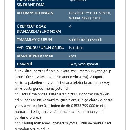
SINIRLANDIRMA
REFERANS NUMARASI
Bosal 090-759; EEC ST6001;
Walker 20630, 20195
ÜRETİCİ ATIK GAZ
4
STANDARDI / EURO NORM
TAMAMLAYICI ÜRÜN
sabitleme malzemeli
YAPI GRUBU / ÜRÜN GRUBU
Katalizör
RESME BENZER / AYNI
aynı
GARANTİ
24 ay yasal garanti
* Eski dizel partikül filtresini / katalizörü memnuniyetle gelip
sizden ücretsiz teslim alırız (sadece Almanya). Aldığınız
kartona paketlemeniz ve bizi kısaca telefonla aramanız veya
bir e-posta göndermeniz yeterlidir
** Satın alma öncesi lütfen aracınızın Euronorm'una dikkat
edin! (sorularınız ve yardım için sizlere Türkçe olarak e-posta
yoluyla ve telefon üzerinden de ☎ 04533 799 000 telefon
numarası ile İngilizce ve Almanca olarak memnuniyetle
yardımcı oluruz)
*** Montaj malzemesi gösterilmiyorsa, ürün de montaj seti
olmadan teslim edilir.