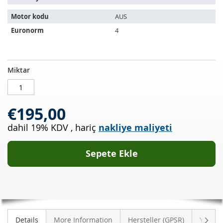
Motor kodu
AUS
Euronorm
4
Katalizör
STOKTA
Miktar
VW
MEVCUT
Bora
1.6
€195,00
16v
(1J2)
dahil 19% KDV
,
hariç
nakliye maliyeti
Sepete Ekle
Sonra
Details
More Information
Hersteller (GPSR)
Yoruml