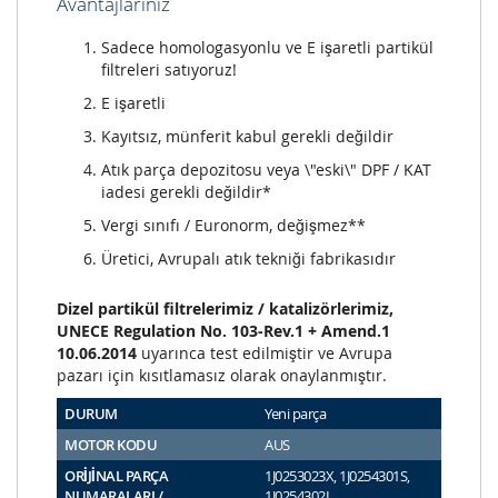
Avantajlarınız
Sadece homologasyonlu ve E işaretli partikül
filtreleri satıyoruz!
E işaretli
Kayıtsız, münferit kabul gerekli değildir
Atık parça depozitosu veya \"eski\" DPF / KAT
iadesi gerekli değildir*
Vergi sınıfı / Euronorm, değişmez**
Üretici, Avrupalı atık tekniği fabrikasıdır
Dizel partikül filtrelerimiz / katalizörlerimiz,
UNECE Regulation No. 103-Rev.1 + Amend.1
10.06.2014
uyarınca test edilmiştir ve Avrupa
pazarı için kısıtlamasız olarak onaylanmıştır.
DURUM
Yeni parça
MOTOR KODU
AUS
ORİJİNAL PARÇA
1J0253023X, 1J0254301S,
NUMARALARI /
1J0254302L