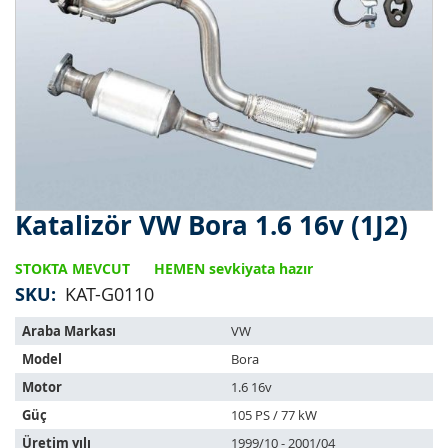
Katalizör VW Bora 1.6 16v (1J2)
Resim
galerisinin
başlangıcına
STOKTA MEVCUT
HEMEN sevkiyata hazır
git
SKU
KAT-G0110
Bu
Araba Markası
VW
ürün
Model
Bora
aşağıdaki
araçlara
Motor
1.6 16v
uyar:
Güç
105 PS / 77 kW
Üretim yılı
1999/10 - 2001/04