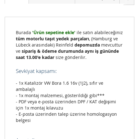
Burada
'Ürün sepetine ekle'
ile satın alabileceğiniz
tüm motorlu taşıt yedek parçaları
, (Hamburg ve
Lübeck arasındaki) Reinfeld
depomuzda
mevcuttur
ve
sipariş & ödeme durumunda aynı iş gününde
saat 13.00'e kadar
size gönderilir.
Sevkiyat kapsamı:
- 1x Katalizör VW Bora 1.6 16v (1J2), sıfır ve
ambalajlı
- 1x montaj malzemesi, gösterildiği gibi***
- PDF veya e-posta üzerinden DPF / KAT değişimi
için 1x montaj kılavuzu
- E-posta üzerinden talep üzerine homologasyon
belgesi