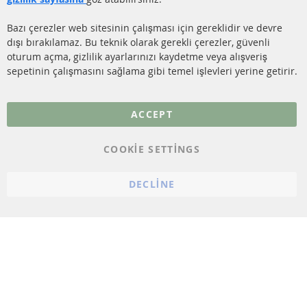
İletişim
SENSÖRLER
Bazı çerezler web sitesinin çalışması için gereklidir ve devre
dışı bırakılamaz. Bu teknik olarak gerekli çerezler, güvenli
SSS
oturum açma, gizlilik ayarlarınızı kaydetme veya alışveriş
sepetinin çalışmasını sağlama gibi temel işlevleri yerine getirir.
Daha fazla link
Veri koruma
ACCEPT
Genel Çalışma Koşulları
COOKIE SETTINGS
Cayma hakkı
bilgilendirmesi
DECLINE
Künye
Çerez ayarları
© 2023 ConTra Automotive GmbH. All Rights Reserved.