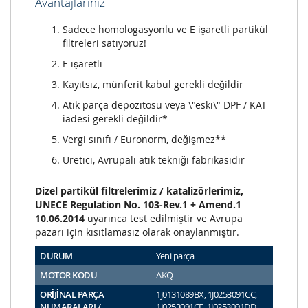
Avantajlarınız
Sadece homologasyonlu ve E işaretli partikül
filtreleri satıyoruz!
E işaretli
Kayıtsız, münferit kabul gerekli değildir
Atık parça depozitosu veya \"eski\" DPF / KAT
iadesi gerekli değildir*
Vergi sınıfı / Euronorm, değişmez**
Üretici, Avrupalı atık tekniği fabrikasıdır
Dizel partikül filtrelerimiz / katalizörlerimiz,
UNECE Regulation No. 103-Rev.1 + Amend.1
10.06.2014
uyarınca test edilmiştir ve Avrupa
pazarı için kısıtlamasız olarak onaylanmıştır.
DURUM
Yeni parça
MOTOR KODU
AKQ
ORİJİNAL PARÇA
1J0131089BX, 1J0253091CC,
NUMARALARI /
1J0253091CE, 1J0253091DD