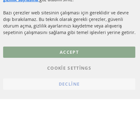
İletişim
SENSÖRLER
Bazı çerezler web sitesinin çalışması için gereklidir ve devre
dışı bırakılamaz. Bu teknik olarak gerekli çerezler, güvenli
SSS
oturum açma, gizlilik ayarlarınızı kaydetme veya alışveriş
sepetinin çalışmasını sağlama gibi temel işlevleri yerine getirir.
Daha fazla link
Veri koruma
ACCEPT
Genel Çalışma Koşulları
COOKIE SETTINGS
Cayma hakkı
bilgilendirmesi
DECLINE
Künye
Çerez ayarları
© 2023 ConTra Automotive GmbH. All Rights Reserved.