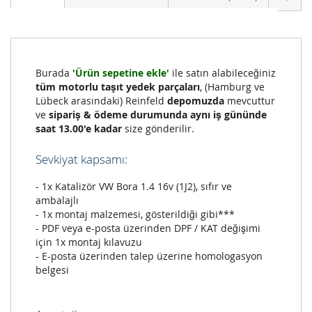
Burada
'Ürün sepetine ekle'
ile satın alabileceğiniz
tüm motorlu taşıt yedek parçaları
, (Hamburg ve
Lübeck arasındaki) Reinfeld
depomuzda
mevcuttur
ve
sipariş & ödeme durumunda aynı iş gününde
saat 13.00'e kadar
size gönderilir.
Sevkiyat kapsamı:
- 1x Katalizör VW Bora 1.4 16v (1J2), sıfır ve
ambalajlı
- 1x montaj malzemesi, gösterildiği gibi***
- PDF veya e-posta üzerinden DPF / KAT değişimi
için 1x montaj kılavuzu
- E-posta üzerinden talep üzerine homologasyon
belgesi