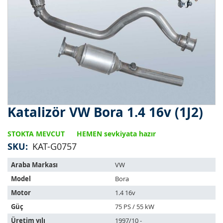
Katalizör VW Bora 1.4 16v (1J2)
Resim
galerisinin
başlangıcına
STOKTA MEVCUT
HEMEN sevkiyata hazır
git
SKU
KAT-G0757
Bu
Araba Markası
VW
ürün
Model
Bora
aşağıdaki
araçlara
Motor
1.4 16v
uyar:
Güç
75 PS / 55 kW
Üretim yılı
1997/10 -