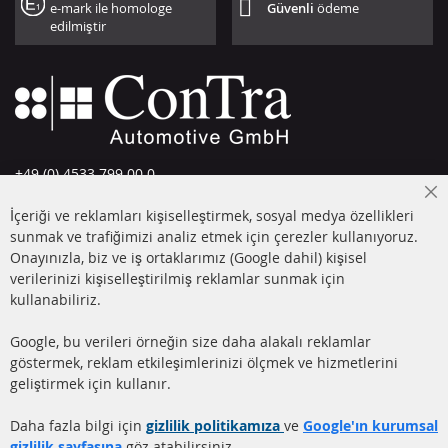
e-mark ile homologe
Güvenli
ödeme
edilmiştir
+49 (0) 4533 799 00 0
Pazartesi-Perşembe: 09-17, Cuma 09-16
Cl
İçeriği ve reklamları kişiselleştirmek, sosyal medya özellikleri
Co
info@contra-automotive.de
Ba
sunmak ve trafiğimizi analiz etmek için çerezler kullanıyoruz.
facebook
instagram
Onayınızla, biz ve iş ortaklarımız (Google dahil) kişisel
verilerinizi kişiselleştirilmiş reklamlar sunmak için
HIZLI LİNKLER
MÜŞTERİ
kullanabiliriz.
HİZMETLERİ
DİZEL PARTİKÜL FİLTRESİ
Google, bu verileri örneğin size daha alakalı reklamlar
(DPF)
Hakkımızda
göstermek, reklam etkileşimlerinizi ölçmek ve hizmetlerini
geliştirmek için kullanır.
DİZEL PARTİKÜL FİLTRESİ
Ödeme şekilleri
TEMİZLİĞİ
Gönderim ücreti
Daha fazla bilgi için
gizlilik politikamıza
ve
Google'ın kurumsal
KATALİZÖR (KAT)
gizlilik sayfasına
göz atabilirsiniz.