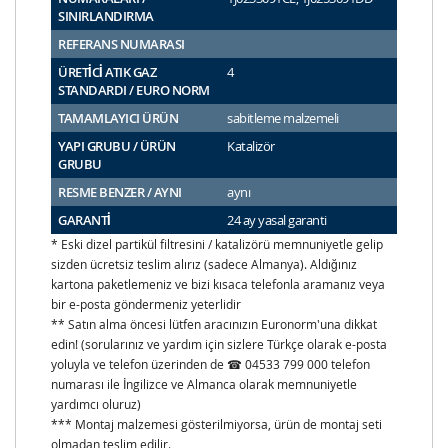
SINIRLANDIRMA
REFERANS NUMARASI
ÜRETİCİ ATIK GAZ
4
STANDARDI / EURO NORM
TAMAMLAYICI ÜRÜN
sabitleme malzemeli
YAPI GRUBU / ÜRÜN
Katalizör
GRUBU
RESME BENZER / AYNI
aynı
GARANTİ
24 ay yasal garanti
* Eski dizel partikül filtresini / katalizörü memnuniyetle gelip
sizden ücretsiz teslim alırız (sadece Almanya). Aldığınız
kartona paketlemeniz ve bizi kısaca telefonla aramanız veya
bir e-posta göndermeniz yeterlidir
** Satın alma öncesi lütfen aracınızın Euronorm'una dikkat
edin! (sorularınız ve yardım için sizlere Türkçe olarak e-posta
yoluyla ve telefon üzerinden de ☎ 04533 799 000 telefon
numarası ile İngilizce ve Almanca olarak memnuniyetle
yardımcı oluruz)
*** Montaj malzemesi gösterilmiyorsa, ürün de montaj seti
olmadan teslim edilir.