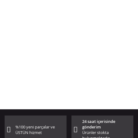
24 saat içerisinde
%100 yeni parçalar ve
gönderim
ÜSTÜN hizmet
Ürünler stokta