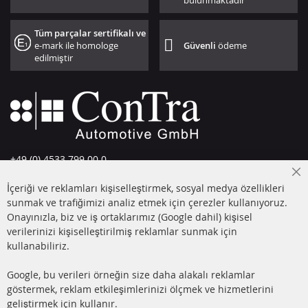
bulunmaktadır
Tüm parçalar sertifikalı ve
e-mark ile homologe
Güvenli
ödeme
edilmiştir
+49 (0) 4533 799 00 0
Pazartesi-Perşembe: 09-17, Cuma 09-16
Cl
İçeriği ve reklamları kişiselleştirmek, sosyal medya özellikleri
Co
info@contra-automotive.de
Ba
sunmak ve trafiğimizi analiz etmek için çerezler kullanıyoruz.
facebook
instagram
Onayınızla, biz ve iş ortaklarımız (Google dahil) kişisel
verilerinizi kişiselleştirilmiş reklamlar sunmak için
HIZLI LİNKLER
MÜŞTERİ
kullanabiliriz.
HİZMETLERİ
DİZEL PARTİKÜL FİLTRESİ
Google, bu verileri örneğin size daha alakalı reklamlar
(DPF)
Hakkımızda
göstermek, reklam etkileşimlerinizi ölçmek ve hizmetlerini
geliştirmek için kullanır.
DİZEL PARTİKÜL FİLTRESİ
Ödeme şekilleri