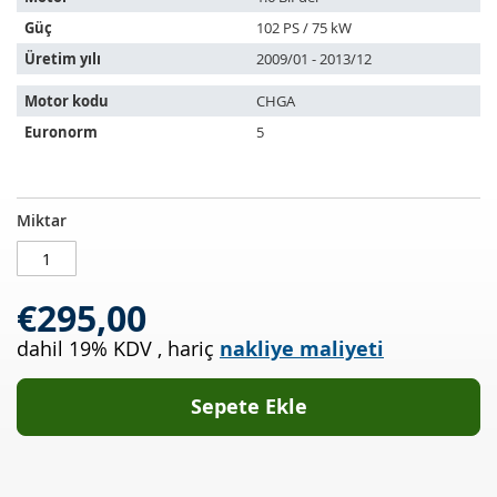
uyar:
Güç
102 PS / 75 kW
Üretim yılı
2009/01 - 2013/12
Motor kodu
CHGA
Euronorm
5
Katalizör
STOKTA
Miktar
SEAT
MEVCUT
Leon
1.6
€295,00
BiFuel
(1P1)
dahil 19% KDV
,
hariç
nakliye maliyeti
Sepete Ekle