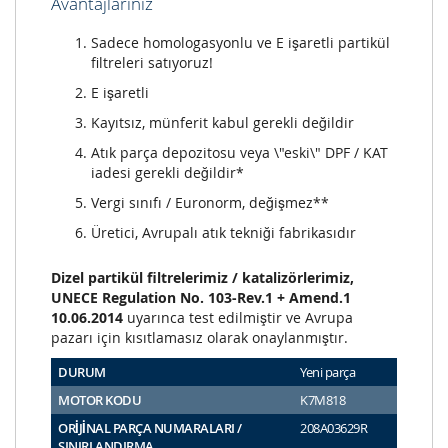
Avantajlarınız
Sadece homologasyonlu ve E işaretli partikül
filtreleri satıyoruz!
E işaretli
Kayıtsız, münferit kabul gerekli değildir
Atık parça depozitosu veya \"eski\" DPF / KAT
iadesi gerekli değildir*
Vergi sınıfı / Euronorm, değişmez**
Üretici, Avrupalı atık tekniği fabrikasıdır
Dizel partikül filtrelerimiz / katalizörlerimiz,
UNECE Regulation No. 103-Rev.1 + Amend.1
10.06.2014
uyarınca test edilmiştir ve Avrupa
pazarı için kısıtlamasız olarak onaylanmıştır.
DURUM
Yeni parça
MOTOR KODU
K7M818
ORİJİNAL PARÇA NUMARALARI /
208A03629R
SINIRLANDIRMA