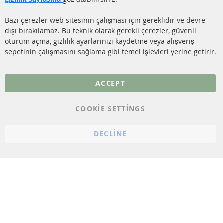
İletişim
SENSÖRLER
Bazı çerezler web sitesinin çalışması için gereklidir ve devre
dışı bırakılamaz. Bu teknik olarak gerekli çerezler, güvenli
SSS
oturum açma, gizlilik ayarlarınızı kaydetme veya alışveriş
sepetinin çalışmasını sağlama gibi temel işlevleri yerine getirir.
Daha fazla link
Veri koruma
ACCEPT
Genel Çalışma Koşulları
COOKIE SETTINGS
Cayma hakkı
bilgilendirmesi
DECLINE
Künye
Çerez ayarları
© 2023 ConTra Automotive GmbH. All Rights Reserved.