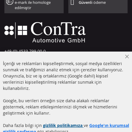
e-mark ile homologe
Güvenli
ödeme
edilmiştir
+49 (0) 4533 799 00 0
Pazartesi-Perşembe: 09-17, Cuma 09-16
Cl
İçeriği ve reklamları kişiselleştirmek, sosyal medya özellikleri
Co
info@contra-automotive.de
Ba
sunmak ve trafiğimizi analiz etmek için çerezler kullanıyoruz.
facebook
instagram
Onayınızla, biz ve iş ortaklarımız (Google dahil) kişisel
verilerinizi kişiselleştirilmiş reklamlar sunmak için
HIZLI LİNKLER
MÜŞTERİ
kullanabiliriz.
HİZMETLERİ
DİZEL PARTİKÜL FİLTRESİ
Google, bu verileri örneğin size daha alakalı reklamlar
(DPF)
Hakkımızda
göstermek, reklam etkileşimlerinizi ölçmek ve hizmetlerini
geliştirmek için kullanır.
DİZEL PARTİKÜL FİLTRESİ
Ödeme şekilleri
TEMİZLİĞİ
Gönderim ücreti
Daha fazla bilgi için
gizlilik politikamıza
ve
Google'ın kurumsal
KATALİZÖR (KAT)
gizlilik sayfasına
göz atabilirsiniz.