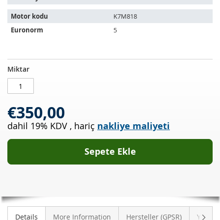
Motor kodu
K7M818
Euronorm
5
Katalizör
STOKTA
Miktar
DACIA
MEVCUT
Sandero
1.6
€350,00
8v
dahil 19% KDV
,
hariç
nakliye maliyeti
Sepete Ekle
Sonra
Details
More Information
Hersteller (GPSR)
Yoruml