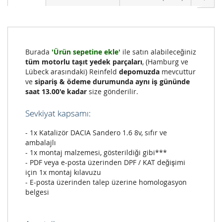
Burada
'Ürün sepetine ekle'
ile satın alabileceğiniz
tüm motorlu taşıt yedek parçaları
, (Hamburg ve
Lübeck arasındaki) Reinfeld
depomuzda
mevcuttur
ve
sipariş & ödeme durumunda aynı iş gününde
saat 13.00'e kadar
size gönderilir.
Sevkiyat kapsamı:
- 1x Katalizör DACIA Sandero 1.6 8v, sıfır ve
ambalajlı
- 1x montaj malzemesi, gösterildiği gibi***
- PDF veya e-posta üzerinden DPF / KAT değişimi
için 1x montaj kılavuzu
- E-posta üzerinden talep üzerine homologasyon
belgesi