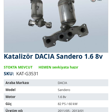
Katalizör DACIA Sandero 1.6 8v
Resim
galerisinin
başlangıcına
STOKTA MEVCUT
HEMEN sevkiyata hazır
git
SKU
KAT-G3531
Bu
Araba Markası
DACIA
ürün
Model
Sandero
aşağıdaki
araçlara
Motor
1.6 8v
uyar:
Güç
82 PS / 60 kW
Üretim yılı
2011/05 - 2013/01