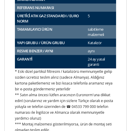
REFERANS NUMARASI
ÜRETİCİ ATIK GAZ STANDARDI / EURO
5
NORM
TAMAMLAYICI ÜRÜN
sabitleme
malzemeli
YAPI GRUBU / ÜRÜN GRUBU
Katalizör
RESME BENZER / AYNI
aynı
GARANTİ
24 ay yasal
garanti
* Eski dizel partikül filtresini / katalizörü memnuniyetle gelip
sizden ücretsiz teslim alırız (sadece Almanya). Aldığınız
kartona paketlemeniz ve bizi kısaca telefonla aramanız veya
bir e-posta göndermeniz yeterlidir
** Satın alma öncesi lütfen aracınızın Euronorm'una dikkat
edin! (sorularınız ve yardım için sizlere Türkçe olarak e-posta
yoluyla ve telefon üzerinden de ☎ 04533 799 000 telefon
numarası ile İngilizce ve Almanca olarak memnuniyetle
yardımcı oluruz)
*** Montaj malzemesi gösterilmiyorsa, ürün de montaj seti
olmadan teslim edilir.