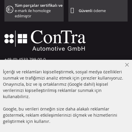
Tüm parçalar sertifikalı ve
e-mark ile homologe
Güvenli
ödeme
edilmiştir
+49 (0) 4533 799 00 0
Pazartesi-Perşembe: 09-17, Cuma 09-16
Cl
İçeriği ve reklamları kişiselleştirmek, sosyal medya özellikleri
Co
info@contra-automotive.de
Ba
sunmak ve trafiğimizi analiz etmek için çerezler kullanıyoruz.
facebook
instagram
Onayınızla, biz ve iş ortaklarımız (Google dahil) kişisel
verilerinizi kişiselleştirilmiş reklamlar sunmak için
HIZLI LİNKLER
MÜŞTERİ
kullanabiliriz.
HİZMETLERİ
DİZEL PARTİKÜL FİLTRESİ
Google, bu verileri örneğin size daha alakalı reklamlar
(DPF)
Hakkımızda
göstermek, reklam etkileşimlerinizi ölçmek ve hizmetlerini
geliştirmek için kullanır.
DİZEL PARTİKÜL FİLTRESİ
Ödeme şekilleri
TEMİZLİĞİ