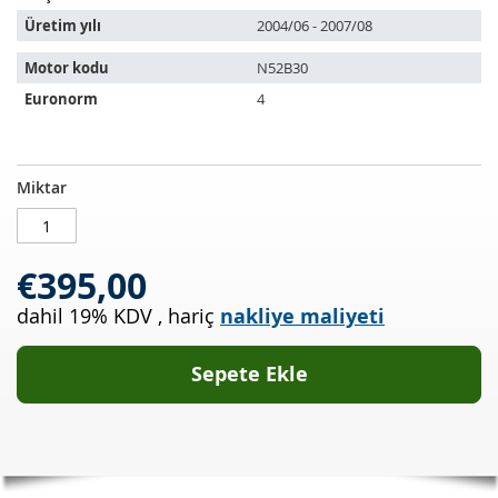
Üretim yılı
2004/06 - 2007/08
Motor kodu
N52B30
Euronorm
4
Katalizör
STOKTA
Miktar
BMW
MEVCUT
330i
Touring
€395,00
(E91)
Zyl.
dahil 19% KDV
,
hariç
nakliye maliyeti
1-
3
Sepete Ekle