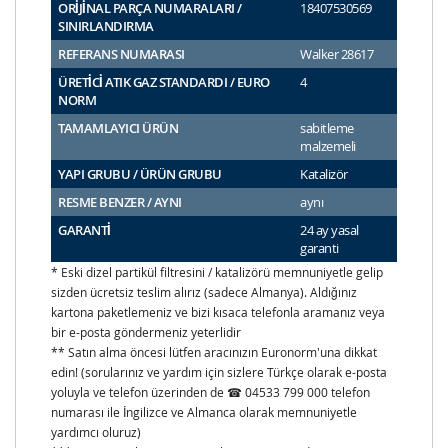
ORİJİNAL PARÇA NUMARALARI /
18407530569
SINIRLANDIRMA
REFERANS NUMARASI
Walker 28617
ÜRETİCİ ATIK GAZ STANDARDI / EURO
4
NORM
TAMAMLAYICI ÜRÜN
sabitleme
malzemeli
YAPI GRUBU / ÜRÜN GRUBU
Katalizör
RESME BENZER / AYNI
aynı
GARANTİ
24 ay yasal
garanti
* Eski dizel partikül filtresini / katalizörü memnuniyetle gelip
sizden ücretsiz teslim alırız (sadece Almanya). Aldığınız
kartona paketlemeniz ve bizi kısaca telefonla aramanız veya
bir e-posta göndermeniz yeterlidir
** Satın alma öncesi lütfen aracınızın Euronorm'una dikkat
edin! (sorularınız ve yardım için sizlere Türkçe olarak e-posta
yoluyla ve telefon üzerinden de ☎ 04533 799 000 telefon
numarası ile İngilizce ve Almanca olarak memnuniyetle
yardımcı oluruz)