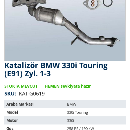
Katalizör BMW 330i Touring
Resim
galerisinin
(E91) Zyl. 1-3
başlangıcına
git
STOKTA MEVCUT
HEMEN sevkiyata hazır
SKU
KAT-G0619
Bu
Araba Markası
BMW
ürün
Model
330i Touring
aşağıdaki
araçlara
Motor
330i
uyar:
Güç
258 PS / 190 kW