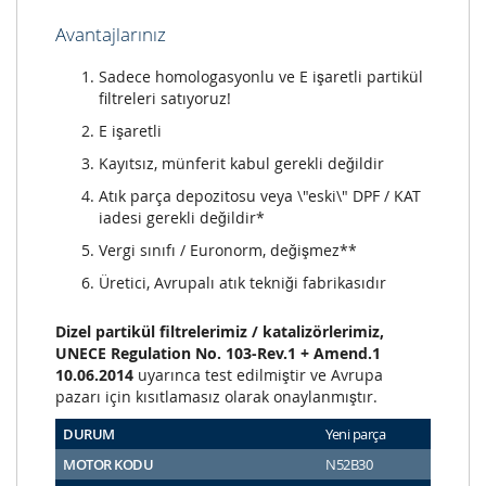
Avantajlarınız
Sadece homologasyonlu ve E işaretli partikül
filtreleri satıyoruz!
E işaretli
Kayıtsız, münferit kabul gerekli değildir
Atık parça depozitosu veya \"eski\" DPF / KAT
iadesi gerekli değildir*
Vergi sınıfı / Euronorm, değişmez**
Üretici, Avrupalı atık tekniği fabrikasıdır
Dizel partikül filtrelerimiz / katalizörlerimiz,
UNECE Regulation No. 103-Rev.1 + Amend.1
10.06.2014
uyarınca test edilmiştir ve Avrupa
pazarı için kısıtlamasız olarak onaylanmıştır.
DURUM
Yeni parça
MOTOR KODU
N52B30