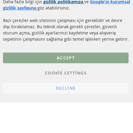
Gönderim ücreti
Daha fazla bilgi için
gizlilik politikamıza
ve
Google'ın kurumsal
KATALİZÖR (KAT)
gizlilik sayfasına
göz atabilirsiniz.
İletişim
SENSÖRLER
Bazı çerezler web sitesinin çalışması için gereklidir ve devre
dışı bırakılamaz. Bu teknik olarak gerekli çerezler, güvenli
SSS
oturum açma, gizlilik ayarlarınızı kaydetme veya alışveriş
sepetinin çalışmasını sağlama gibi temel işlevleri yerine getirir.
Daha fazla link
Veri koruma
ACCEPT
Genel Çalışma Koşulları
COOKIE SETTINGS
Cayma hakkı
bilgilendirmesi
DECLINE
Künye
Çerez ayarları
© 2023 ConTra Automotive GmbH. All Rights Reserved.