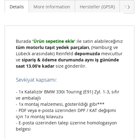
Sonra
Details
More Information
Hersteller (GPSR)
Yoruml
Burada
'Ürün sepetine ekle'
ile satın alabileceğiniz
tüm motorlu taşıt yedek parçaları
, (Hamburg ve
Lübeck arasındaki) Reinfeld
depomuzda
mevcuttur
ve
sipariş & ödeme durumunda aynı iş gününde
saat 13.00'e kadar
size gönderilir.
Sevkiyat kapsamı:
- 1x Katalizör BMW 330i Touring (E91) Zyl. 1-3, sıfır
ve ambalajlı
- 1x montaj malzemesi, gösterildiği gibi***
- PDF veya e-posta üzerinden DPF / KAT değişimi
için 1x montaj kılavuzu
- E-posta üzerinden talep üzerine homologasyon
belgesi