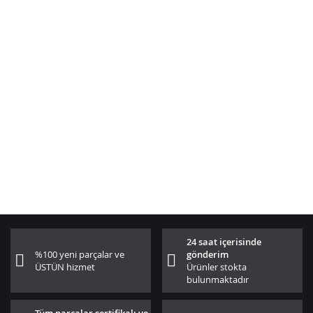
24 saat içerisinde
%100 yeni parçalar ve
gönderim
ÜSTÜN hizmet
Ürünler stokta
bulunmaktadır