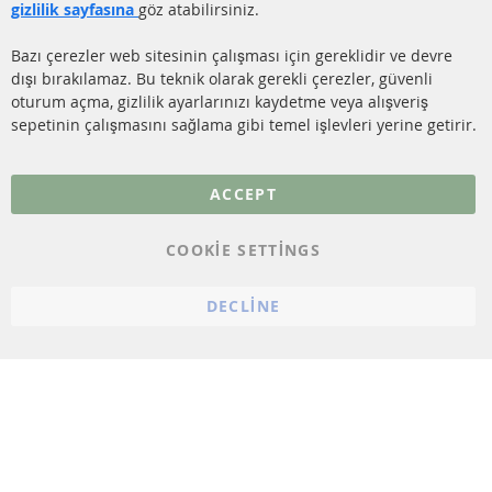
KATALİZÖR (KAT)
gizlilik sayfasına
göz atabilirsiniz.
İletişim
SENSÖRLER
Bazı çerezler web sitesinin çalışması için gereklidir ve devre
dışı bırakılamaz. Bu teknik olarak gerekli çerezler, güvenli
SSS
oturum açma, gizlilik ayarlarınızı kaydetme veya alışveriş
sepetinin çalışmasını sağlama gibi temel işlevleri yerine getirir.
Daha fazla link
Veri koruma
ACCEPT
Genel Çalışma Koşulları
COOKIE SETTINGS
Cayma hakkı
bilgilendirmesi
DECLINE
Künye
Çerez ayarları
© 2023 ConTra Automotive GmbH. All Rights Reserved.