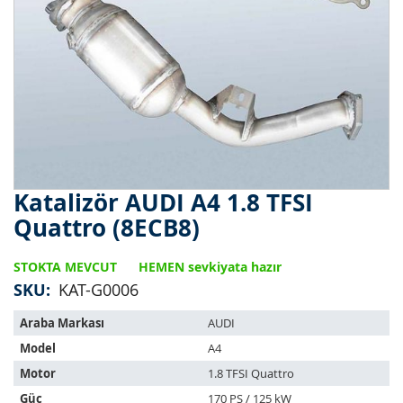
Katalizör AUDI A4 1.8 TFSI
Resim
galerisinin
Quattro (8ECB8)
başlangıcına
git
STOKTA MEVCUT
HEMEN sevkiyata hazır
SKU
KAT-G0006
Bu
Araba Markası
AUDI
ürün
Model
A4
aşağıdaki
araçlara
Motor
1.8 TFSI Quattro
uyar:
Güç
170 PS / 125 kW