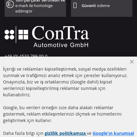
Tüm parçalar sertifikalı ve
e-mark ile homologe
Güvenli
ödeme
edilmiştir
+49 (0) 4533 799 00 0
Pazartesi-Perşembe: 09-17, Cuma 09-16
Cl
İçeriği ve reklamları kişiselleştirmek, sosyal medya özellikleri
Co
info@contra-automotive.de
Ba
sunmak ve trafiğimizi analiz etmek için çerezler kullanıyoruz.
facebook
instagram
Onayınızla, biz ve iş ortaklarımız (Google dahil) kişisel
verilerinizi kişiselleştirilmiş reklamlar sunmak için
HIZLI LİNKLER
MÜŞTERİ
kullanabiliriz.
HİZMETLERİ
DİZEL PARTİKÜL FİLTRESİ
Google, bu verileri örneğin size daha alakalı reklamlar
(DPF)
Hakkımızda
göstermek, reklam etkileşimlerinizi ölçmek ve hizmetlerini
geliştirmek için kullanır.
DİZEL PARTİKÜL FİLTRESİ
Ödeme şekilleri
TEMİZLİĞİ
Gönderim ücreti
Daha fazla bilgi için
gizlilik politikamıza
ve
Google'ın kurumsal