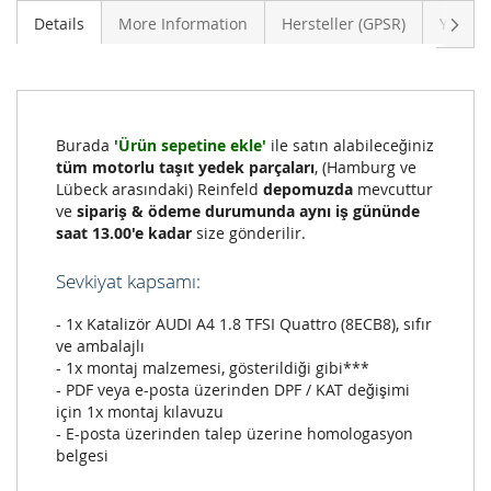
Sonra
Details
More Information
Hersteller (GPSR)
Yoruml
Burada
'Ürün sepetine ekle'
ile satın alabileceğiniz
tüm motorlu taşıt yedek parçaları
, (Hamburg ve
Lübeck arasındaki) Reinfeld
depomuzda
mevcuttur
ve
sipariş & ödeme durumunda aynı iş gününde
saat 13.00'e kadar
size gönderilir.
Sevkiyat kapsamı:
- 1x Katalizör AUDI A4 1.8 TFSI Quattro (8ECB8), sıfır
ve ambalajlı
- 1x montaj malzemesi, gösterildiği gibi***
- PDF veya e-posta üzerinden DPF / KAT değişimi
için 1x montaj kılavuzu
- E-posta üzerinden talep üzerine homologasyon
belgesi