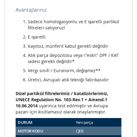
Avantajlarınız
Sadece homologasyonlu ve E işaretli partikül
filtreleri satıyoruz!
E işaretli
Kayıtsız, münferit kabul gerekli değildir
Atık parça depozitosu veya \"eski\" DPF / KAT
iadesi gerekli değildir*
Vergi sınıfı / Euronorm, değişmez**
Üretici, Avrupalı atık tekniği fabrikasıdır
Dizel partikül filtrelerimiz / katalizörlerimiz,
UNECE Regulation No. 103-Rev.1 + Amend.1
10.06.2014
uyarınca test edilmiştir ve Avrupa
pazarı için kısıtlamasız olarak onaylanmıştır.
DURUM
Yeni parça
MOTOR KODU
CJEB