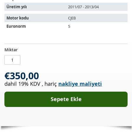
Üretim yılı
2011/07 - 2013/04
Motor kodu
CJEB
Euronorm
5
Katalizör
STOKTA
Miktar
AUDI
MEVCUT
A4
1.8
€350,00
TFSI
Quattro
dahil 19% KDV
,
hariç
nakliye maliyeti
(8ECB8)
Sepete Ekle