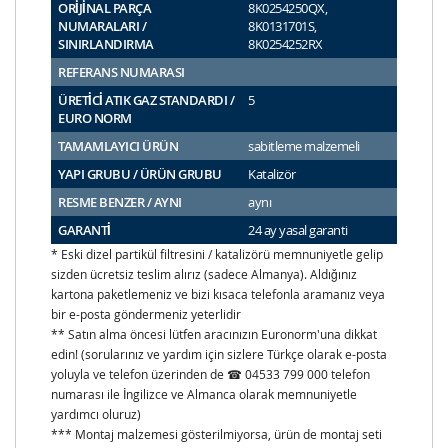
ORİJİNAL PARÇA
8K0254250QX,
NUMARALARI /
8K0131701S,
SINIRLANDIRMA
8K0254252RX
REFERANS NUMARASI
ÜRETİCİ ATIK GAZ STANDARDI /
5
EURO NORM
TAMAMLAYICI ÜRÜN
sabitleme malzemeli
YAPI GRUBU / ÜRÜN GRUBU
Katalizör
RESME BENZER / AYNI
aynı
GARANTİ
24 ay yasal garanti
* Eski dizel partikül filtresini / katalizörü memnuniyetle gelip
sizden ücretsiz teslim alırız (sadece Almanya). Aldığınız
kartona paketlemeniz ve bizi kısaca telefonla aramanız veya
bir e-posta göndermeniz yeterlidir
** Satın alma öncesi lütfen aracınızın Euronorm'una dikkat
edin! (sorularınız ve yardım için sizlere Türkçe olarak e-posta
yoluyla ve telefon üzerinden de ☎ 04533 799 000 telefon
numarası ile İngilizce ve Almanca olarak memnuniyetle
yardımcı oluruz)
*** Montaj malzemesi gösterilmiyorsa, ürün de montaj seti