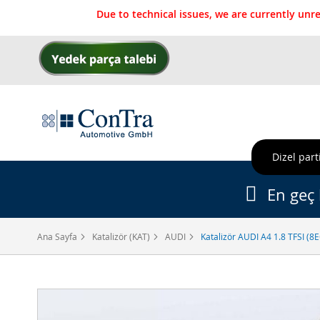
Due to technical issues, we are currently un
İçeriğe
geç
Dizel parti
En geç 
Ana Sayfa
Katalizör (KAT)
AUDI
Katalizör AUDI A4 1.8 TFSI (8
Resim
galerisinin