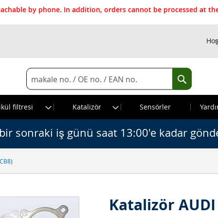
reachable by phone. In addition, orders cannot be processed at 
Hoş
Search
Search
kül filtresi
Katalizör
Sensörler
Yardı
bir sonraki iş günü saat 13:00'e kadar gönde
ECB8)
Katalizör AUDI 