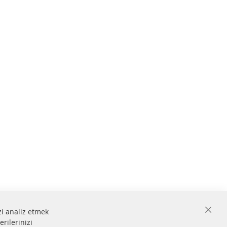
zi analiz etmek
Close
erilerinizi
Cooki