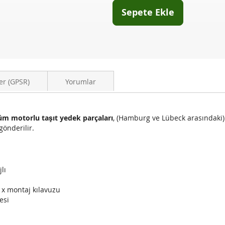
Sepete Ekle
er (GPSR)
Yorumlar
üm motorlu taşıt yedek parçaları
, (Hamburg ve Lübeck arasındaki
gönderilir.
lı
1x montaj kılavuzu
esi