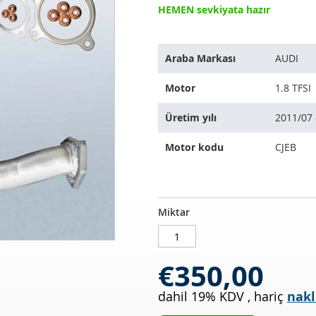
HEMEN sevkiyata hazır
Bu
Araba Markası
AUDI
ürün
aşağıdaki
Motor
1.8 TFSI
araçlara
uyar:
Üretim yılı
2011/07 
Motor kodu
CJEB
Katalizör
STOKTA
Miktar
AUDI
MEVCUT
A4
1.8
€350,00
TFSI
(8ECB8)
dahil 19% KDV
,
hariç
nakl