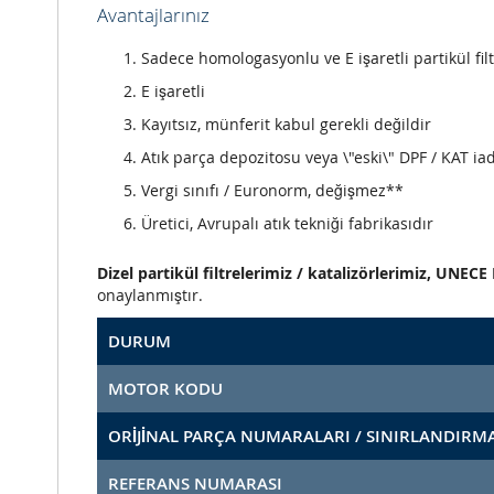
Avantajlarınız
Sadece homologasyonlu ve E işaretli partikül filt
E işaretli
Kayıtsız, münferit kabul gerekli değildir
Atık parça depozitosu veya \"eski\" DPF / KAT iad
Vergi sınıfı / Euronorm, değişmez**
Üretici, Avrupalı atık tekniği fabrikasıdır
Dizel partikül filtrelerimiz / katalizörlerimiz, UNE
onaylanmıştır.
DURUM
MOTOR KODU
ORİJİNAL PARÇA NUMARALARI / SINIRLANDIRM
REFERANS NUMARASI