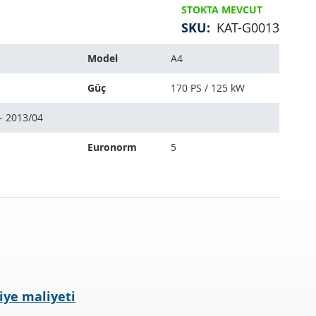
STOKTA MEVCUT
SKU
KAT-G0013
Model
A4
Güç
170 PS / 125 kW
- 2013/04
Euronorm
5
iye maliyeti