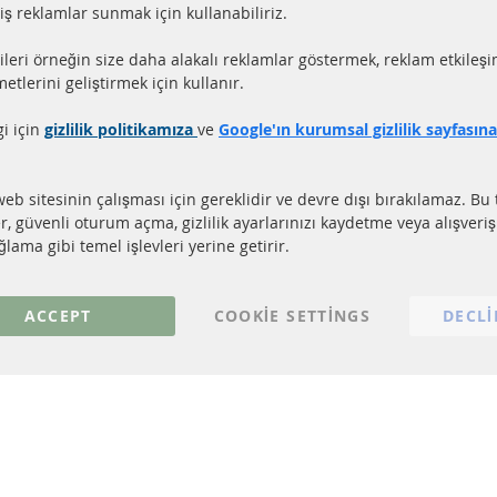
miş reklamlar sunmak için kullanabiliriz.
aat içerisinde gönderim
Tüm parçalar sertifikalı
ileri örneğin size daha alakalı reklamlar göstermek, reklam etkileşi
ler stokta bulunmaktadır
e-mark ile homologe edi
etlerini geliştirmek için kullanır.
gi için
gizlilik politikamıza
ve
Google'ın kurumsal gizlilik sayfasın
LI LİNKLER
MÜŞTERİ HİZM
EL PARTİKÜL FİLTRESİ (DPF)
Hakkımızda
web sitesinin çalışması için gereklidir ve devre dışı bırakılamaz. Bu 
EL PARTİKÜL FİLTRESİ TEMİZLİĞİ
Ödeme şekilleri
er, güvenli oturum açma, gizlilik ayarlarınızı kaydetme veya alışveri
TALİZÖR (KAT)
Gönderim ücreti
lama gibi temel işlevleri yerine getirir.
NSÖRLER
İletişim
S
ACCEPT
COOKIE SETTINGS
DECLI
© 2023 ConTra Automotive GmbH. All Rights Reserved.