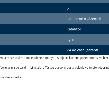
5
sabitleme malzemeli
Katalizör
aynı
24 ay yasal garanti
izden ücretsiz teslim alırız (sadece Almanya). Aldığınız kartona paketlemeniz ve b
(sorularınız ve yardım için sizlere Türkçe olarak e-posta yoluyla ve telefon üzer
an teslim edilir.