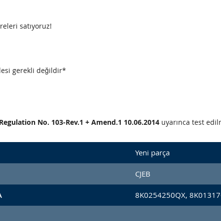
releri satıyoruz!
esi gerekli değildir*
CE Regulation No. 103-Rev.1 + Amend.1 10.06.2014
uyarınca test edilm
Yeni parça
CJEB
A
8K0254250QX, 8K01317