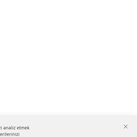
zi analiz etmek
Close
erilerinizi
Cooki