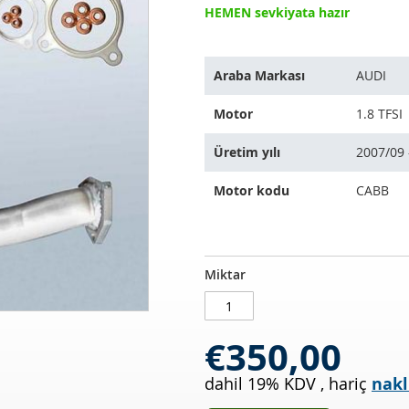
HEMEN sevkiyata hazır
Bu
Araba Markası
AUDI
ürün
aşağıdaki
Motor
1.8 TFSI
araçlara
uyar:
Üretim yılı
2007/09 
Motor kodu
CABB
Katalizör
STOKTA
Miktar
AUDI
MEVCUT
A4
1.8
€350,00
TFSI
(8ECB8)
dahil 19% KDV
,
hariç
nakl