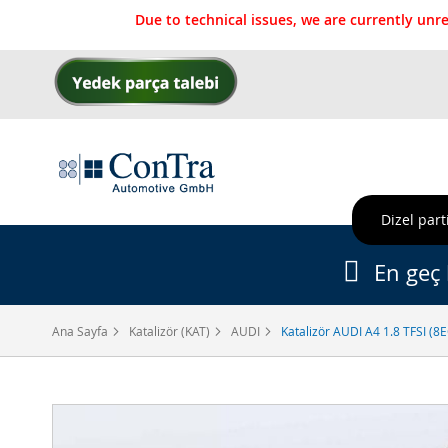
Due to technical issues, we are currently un
İçeriğe
geç
Dizel parti
En geç 
Ana Sayfa
Katalizör (KAT)
AUDI
Katalizör AUDI A4 1.8 TFSI (8
Resim
galerisinin