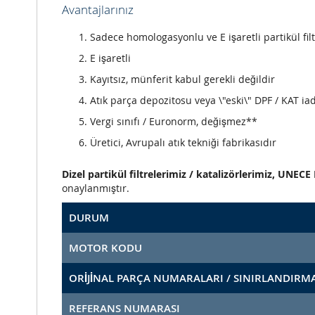
Avantajlarınız
Sadece homologasyonlu ve E işaretli partikül filt
E işaretli
Kayıtsız, münferit kabul gerekli değildir
Atık parça depozitosu veya \"eski\" DPF / KAT iad
Vergi sınıfı / Euronorm, değişmez**
Üretici, Avrupalı atık tekniği fabrikasıdır
Dizel partikül filtrelerimiz / katalizörlerimiz, UNE
onaylanmıştır.
DURUM
MOTOR KODU
ORİJİNAL PARÇA NUMARALARI / SINIRLANDIRM
REFERANS NUMARASI