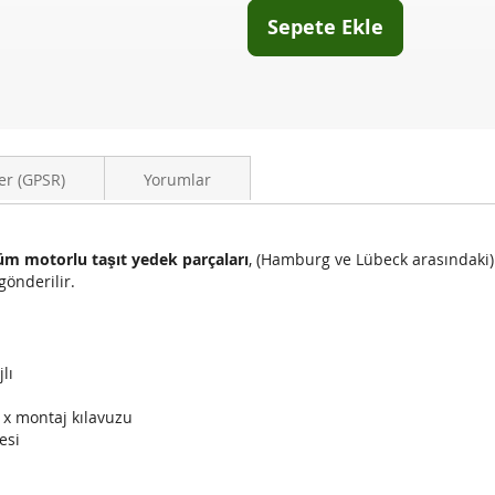
Sepete Ekle
er (GPSR)
Yorumlar
üm motorlu taşıt yedek parçaları
, (Hamburg ve Lübeck arasındaki
gönderilir.
lı
1x montaj kılavuzu
esi