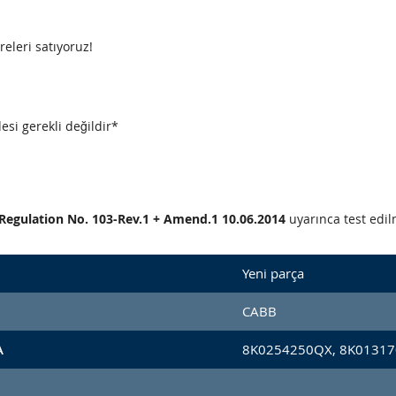
releri satıyoruz!
esi gerekli değildir*
CE Regulation No. 103-Rev.1 + Amend.1 10.06.2014
uyarınca test edilm
Yeni parça
CABB
A
8K0254250QX, 8K01317