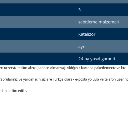
5
sabitleme malzemeli
Katalizör
aynı
24 ay yasal garanti
izden ücretsiz teslim alırız (sadece Almanya). Aldığınız kartona paketlemeniz ve b
(sorularınız ve yardım için sizlere Türkçe olarak e-posta yoluyla ve telefon üzer
an teslim edilir.