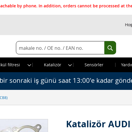
reachable by phone. In addition, orders cannot be processed at 
Hoş
Search
Search
kül filtresi
Katalizör
Sensörler
Yardı
bir sonraki iş günü saat 13:00'e kadar gönde
ECB8)
Katalizör AUDI 