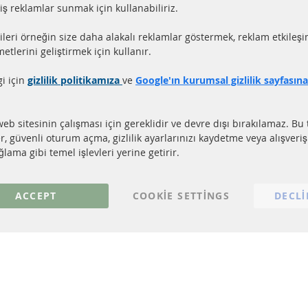
miş reklamlar sunmak için kullanabiliriz.
aat içerisinde gönderim
Tüm parçalar sertifikalı
ileri örneğin size daha alakalı reklamlar göstermek, reklam etkileşi
ler stokta bulunmaktadır
e-mark ile homologe edi
etlerini geliştirmek için kullanır.
gi için
gizlilik politikamıza
ve
Google'ın kurumsal gizlilik sayfasın
LI LİNKLER
MÜŞTERİ HİZM
EL PARTİKÜL FİLTRESİ (DPF)
Hakkımızda
web sitesinin çalışması için gereklidir ve devre dışı bırakılamaz. Bu 
EL PARTİKÜL FİLTRESİ TEMİZLİĞİ
Ödeme şekilleri
er, güvenli oturum açma, gizlilik ayarlarınızı kaydetme veya alışveri
TALİZÖR (KAT)
Gönderim ücreti
lama gibi temel işlevleri yerine getirir.
NSÖRLER
İletişim
S
ACCEPT
COOKIE SETTINGS
DECLI
© 2023 ConTra Automotive GmbH. All Rights Reserved.