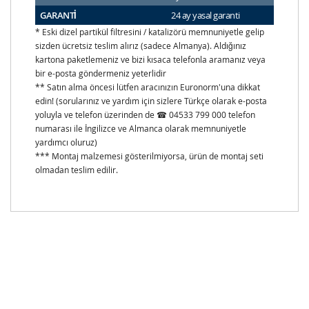
GARANTİ
24 ay yasal garanti
* Eski dizel partikül filtresini / katalizörü memnuniyetle gelip
sizden ücretsiz teslim alırız (sadece Almanya). Aldığınız
kartona paketlemeniz ve bizi kısaca telefonla aramanız veya
bir e-posta göndermeniz yeterlidir
** Satın alma öncesi lütfen aracınızın Euronorm'una dikkat
edin! (sorularınız ve yardım için sizlere Türkçe olarak e-posta
yoluyla ve telefon üzerinden de ☎ 04533 799 000 telefon
numarası ile İngilizce ve Almanca olarak memnuniyetle
yardımcı oluruz)
*** Montaj malzemesi gösterilmiyorsa, ürün de montaj seti
olmadan teslim edilir.