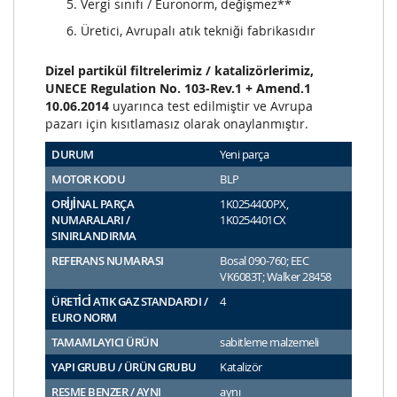
Vergi sınıfı / Euronorm, değişmez**
Üretici, Avrupalı atık tekniği fabrikasıdır
Dizel partikül filtrelerimiz / katalizörlerimiz,
UNECE Regulation No. 103-Rev.1 + Amend.1
10.06.2014
uyarınca test edilmiştir ve Avrupa
pazarı için kısıtlamasız olarak onaylanmıştır.
DURUM
Yeni parça
MOTOR KODU
BLP
ORİJİNAL PARÇA
1K0254400PX,
NUMARALARI /
1K0254401CX
SINIRLANDIRMA
REFERANS NUMARASI
Bosal 090-760; EEC
VK6083T; Walker 28458
ÜRETİCİ ATIK GAZ STANDARDI /
4
EURO NORM
TAMAMLAYICI ÜRÜN
sabitleme malzemeli
YAPI GRUBU / ÜRÜN GRUBU
Katalizör
RESME BENZER / AYNI
aynı