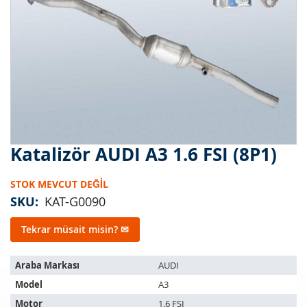
Katalizör AUDI A3 1.6 FSI (8P1)
Resim
galerisinin
başlangıcına
STOK MEVCUT DEĞIL
git
SKU
KAT-G0090
Tekrar müsait misin? ✉
Bu
Araba Markası
AUDI
ürün
Model
A3
aşağıdaki
araçlara
Motor
1.6 FSI