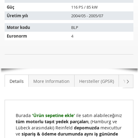
uyar:
Güç
116 PS / 85 kW
Üretim yılı
2004/05 - 2005/07
Motor kodu
BLP
Euronorm
4
Katalizör
STOK
AUDI
MEVCUT
A3
DEĞIL
1.6
Sonra
Details
More Information
Hersteller (GPSR)
Yoruml
FSI
(8P1)
Burada
'Ürün sepetine ekle'
ile satın alabileceğiniz
tüm motorlu taşıt yedek parçaları
, (Hamburg ve
Lübeck arasındaki) Reinfeld
depomuzda
mevcuttur
ve
sipariş & ödeme durumunda aynı iş gününde