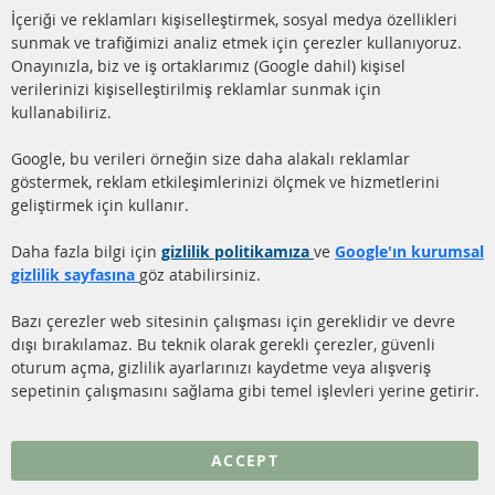
Pazartesi-Perşembe: 09-17, Cuma 09-16
Cl
İçeriği ve reklamları kişiselleştirmek, sosyal medya özellikleri
Co
info@contra-automotive.de
Ba
sunmak ve trafiğimizi analiz etmek için çerezler kullanıyoruz.
facebook
instagram
Onayınızla, biz ve iş ortaklarımız (Google dahil) kişisel
verilerinizi kişiselleştirilmiş reklamlar sunmak için
HIZLI LİNKLER
MÜŞTERİ
kullanabiliriz.
HİZMETLERİ
DİZEL PARTİKÜL FİLTRESİ
Google, bu verileri örneğin size daha alakalı reklamlar
(DPF)
Hakkımızda
göstermek, reklam etkileşimlerinizi ölçmek ve hizmetlerini
geliştirmek için kullanır.
DİZEL PARTİKÜL FİLTRESİ
Ödeme şekilleri
TEMİZLİĞİ
Gönderim ücreti
Daha fazla bilgi için
gizlilik politikamıza
ve
Google'ın kurumsal
KATALİZÖR (KAT)
gizlilik sayfasına
göz atabilirsiniz.
İletişim
SENSÖRLER
Bazı çerezler web sitesinin çalışması için gereklidir ve devre
dışı bırakılamaz. Bu teknik olarak gerekli çerezler, güvenli
SSS
oturum açma, gizlilik ayarlarınızı kaydetme veya alışveriş
sepetinin çalışmasını sağlama gibi temel işlevleri yerine getirir.
Daha fazla link
Veri koruma
ACCEPT
Genel Çalışma Koşulları