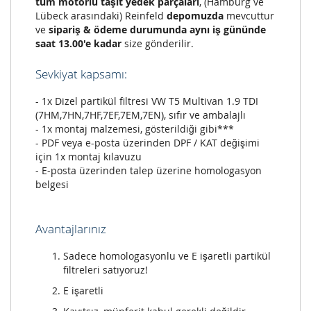
tüm motorlu taşıt yedek parçaları
, (Hamburg ve
Lübeck arasındaki) Reinfeld
depomuzda
mevcuttur
ve
sipariş & ödeme durumunda aynı iş gününde
saat 13.00'e kadar
size gönderilir.
Sevkiyat kapsamı:
- 1x Dizel partikül filtresi VW T5 Multivan 1.9 TDI
(7HM,7HN,7HF,7EF,7EM,7EN), sıfır ve ambalajlı
- 1x montaj malzemesi, gösterildiği gibi***
- PDF veya e-posta üzerinden DPF / KAT değişimi
için 1x montaj kılavuzu
- E-posta üzerinden talep üzerine homologasyon
belgesi
Avantajlarınız
Sadece homologasyonlu ve E işaretli partikül
filtreleri satıyoruz!
E işaretli