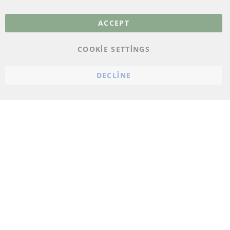
Veri koruma
ACCEPT
Genel Çalışma Koşulları
COOKIE SETTINGS
Cayma hakkı
bilgilendirmesi
DECLINE
Künye
Çerez ayarları
© 2023 ConTra Automotive GmbH. All Rights Reserved.