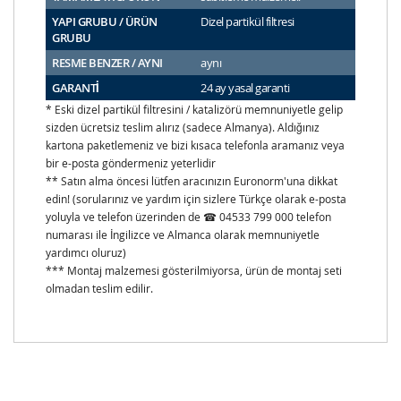
YAPI GRUBU / ÜRÜN
Dizel partikül filtresi
GRUBU
RESME BENZER / AYNI
aynı
GARANTİ
24 ay yasal garanti
* Eski dizel partikül filtresini / katalizörü memnuniyetle gelip
sizden ücretsiz teslim alırız (sadece Almanya). Aldığınız
kartona paketlemeniz ve bizi kısaca telefonla aramanız veya
bir e-posta göndermeniz yeterlidir
** Satın alma öncesi lütfen aracınızın Euronorm'una dikkat
edin! (sorularınız ve yardım için sizlere Türkçe olarak e-posta
yoluyla ve telefon üzerinden de ☎ 04533 799 000 telefon
numarası ile İngilizce ve Almanca olarak memnuniyetle
yardımcı oluruz)
*** Montaj malzemesi gösterilmiyorsa, ürün de montaj seti
olmadan teslim edilir.