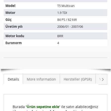
ürün
Model
T5 Multivan
aşağıdaki
araçlara
Motor
1.9 TDI
uyar:
Güç
84 PS / 62 kW
Üretim yılı
2006/01 - 2007/06
Motor kodu
BRR
Euronorm
4
Dizel
STOK
partikül
MEVCUT
filtresi
DEĞIL
VW
Sonra
Details
More Information
Hersteller (GPSR)
Yoruml
T5
Multivan
1.9
TDI
(7HM,7HN,7HF,7EF,7EM,7EN)
Burada
'Ürün sepetine ekle'
ile satın alabileceğiniz