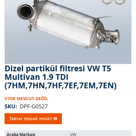
Dizel partikül filtresi VW T5
Resim
galerisinin
Multivan 1.9 TDI
başlangıcına
(7HM,7HN,7HF,7EF,7EM,7EN)
git
STOK MEVCUT DEĞIL
SKU
DPF-G0527
Tekrar müsait misin? ✉
Bu
Araba Markası
VW