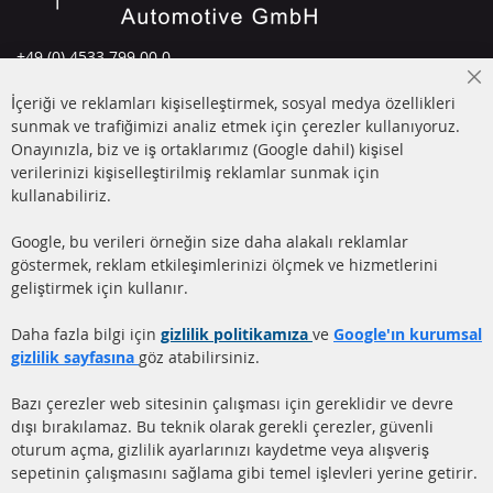
+49 (0) 4533 799 00 0
Pazartesi-Perşembe: 09-17, Cuma 09-16
Cl
İçeriği ve reklamları kişiselleştirmek, sosyal medya özellikleri
Co
info@contra-automotive.de
Ba
sunmak ve trafiğimizi analiz etmek için çerezler kullanıyoruz.
facebook
instagram
Onayınızla, biz ve iş ortaklarımız (Google dahil) kişisel
verilerinizi kişiselleştirilmiş reklamlar sunmak için
HIZLI LİNKLER
MÜŞTERİ
kullanabiliriz.
HİZMETLERİ
DİZEL PARTİKÜL FİLTRESİ
Google, bu verileri örneğin size daha alakalı reklamlar
(DPF)
Hakkımızda
göstermek, reklam etkileşimlerinizi ölçmek ve hizmetlerini
geliştirmek için kullanır.
DİZEL PARTİKÜL FİLTRESİ
Ödeme şekilleri
TEMİZLİĞİ
Gönderim ücreti
Daha fazla bilgi için
gizlilik politikamıza
ve
Google'ın kurumsal
KATALİZÖR (KAT)
gizlilik sayfasına
göz atabilirsiniz.
İletişim
SENSÖRLER
Bazı çerezler web sitesinin çalışması için gereklidir ve devre
dışı bırakılamaz. Bu teknik olarak gerekli çerezler, güvenli
SSS
oturum açma, gizlilik ayarlarınızı kaydetme veya alışveriş
sepetinin çalışmasını sağlama gibi temel işlevleri yerine getirir.
Daha fazla link