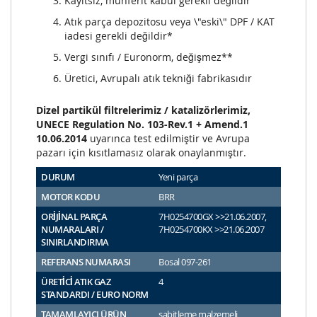
Kayıtsız, münferit kabul gerekli değildir
Atık parça depozitosu veya \"eski\" DPF / KAT
iadesi gerekli değildir*
Vergi sınıfı / Euronorm, değişmez**
Üretici, Avrupalı atık tekniği fabrikasıdır
Dizel partikül filtrelerimiz / katalizörlerimiz,
UNECE Regulation No. 103-Rev.1 + Amend.1
10.06.2014
uyarınca test edilmiştir ve Avrupa
pazarı için kısıtlamasız olarak onaylanmıştır.
DURUM
Yeni parça
MOTOR KODU
BRR
ORİJİNAL PARÇA
7H0254700GX >>21.06.2007,
NUMARALARI /
7H0254700KX >>21.06.2007
SINIRLANDIRMA
REFERANS NUMARASI
Bosal 097-261
ÜRETİCİ ATIK GAZ
4
STANDARDI / EURO NORM
TAMAMLAYICI ÜRÜN
sabitleme malzemeli