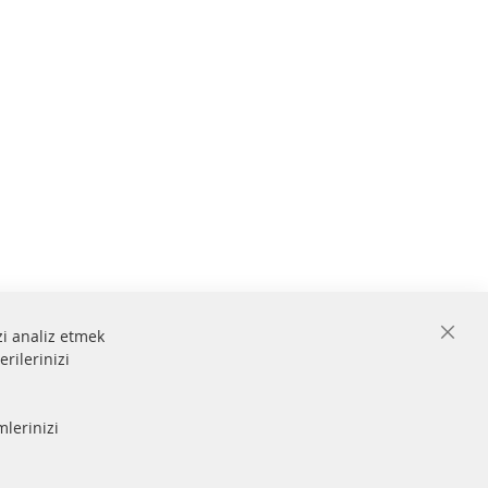
zi analiz etmek
Close
erilerinizi
Cooki
Bar
 ve
mlerinizi
Güvenli
ödeme
lmiştir