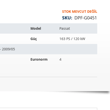
STOK MEVCUT DEĞIL
SKU
DPF-G0451
Model
Passat
Güç
163 PS / 120 kW
- 2009/05
Euronorm
4