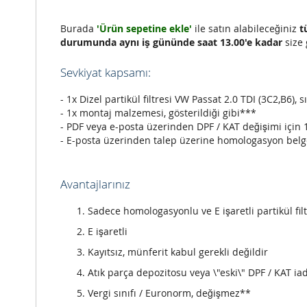
Burada
'Ürün sepetine ekle'
ile satın alabileceğiniz
t
durumunda aynı iş gününde saat 13.00'e kadar
size 
Sevkiyat kapsamı:
- 1x Dizel partikül filtresi VW Passat 2.0 TDI (3C2,B6), s
- 1x montaj malzemesi, gösterildiği gibi***
- PDF veya e-posta üzerinden DPF / KAT değişimi için 
- E-posta üzerinden talep üzerine homologasyon belg
Avantajlarınız
Sadece homologasyonlu ve E işaretli partikül filt
E işaretli
Kayıtsız, münferit kabul gerekli değildir
Atık parça depozitosu veya \"eski\" DPF / KAT iad
Vergi sınıfı / Euronorm, değişmez**