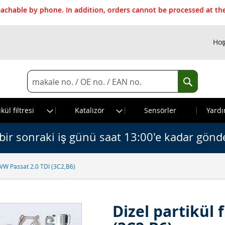
reachable by phone. In addition, orders cannot be processed at 
Hoş
Search
Search
kül filtresi
Katalizör
Sensörler
Yardı
bir sonraki iş günü saat 13:00'e kadar gönde
si VW Passat 2.0 TDI (3C2,B6)
Dizel partikül 