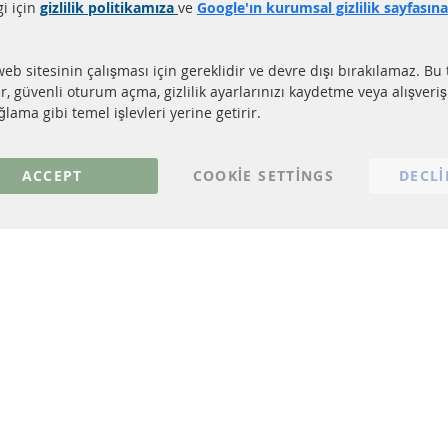
gi için
gizlilik politikamıza
ve
Google'ın kurumsal gizlilik sayfasın
LI LİNKLER
MÜŞTERİ HİZM
EL PARTİKÜL FİLTRESİ (DPF)
Hakkımızda
web sitesinin çalışması için gereklidir ve devre dışı bırakılamaz. Bu 
EL PARTİKÜL FİLTRESİ TEMİZLİĞİ
Ödeme şekilleri
er, güvenli oturum açma, gizlilik ayarlarınızı kaydetme veya alışveri
TALİZÖR (KAT)
Gönderim ücreti
lama gibi temel işlevleri yerine getirir.
NSÖRLER
İletişim
S
ACCEPT
COOKIE SETTINGS
DECLI
© 2023 ConTra Automotive GmbH. All Rights Reserved.