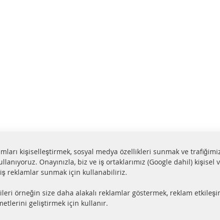
lamları kişiselleştirmek, sosyal medya özellikleri sunmak ve trafiğimi
ullanıyoruz. Onayınızla, biz ve iş ortaklarımız (Google dahil) kişisel v
miş reklamlar sunmak için kullanabiliriz.
aat içerisinde gönderim
Tüm parçalar sertifikalı
ileri örneğin size daha alakalı reklamlar göstermek, reklam etkileşi
ler stokta bulunmaktadır
e-mark ile homologe edi
etlerini geliştirmek için kullanır.