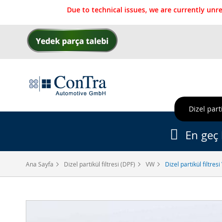
Due to technical issues, we are currently un
İçeriğe
geç
Dizel parti
En geç 
Ana Sayfa
Dizel partikül filtresi (DPF)
VW
Dizel partikül filtre
Resim
galerisinin