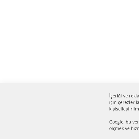
İçeriği ve rek
için çerezler k
kişiselleştiril
%100 yeni parçalar ve ÜSTÜN
24 s
Google, bu ver
hizmet
Ürün
ölçmek ve hizm