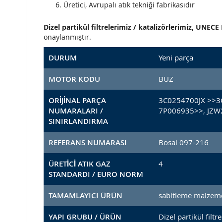
Üretici, Avrupalı atık tekniği fabrikasıdır
Dizel partikül filtrelerimiz / katalizörlerimiz, UNE
onaylanmıştır.
DURUM
Yeni parça
MOTOR KODU
BUZ
ORİJİNAL PARÇA
3C0254700JX >>3
NUMARALARI /
7P006935>>, JZW
SINIRLANDIRMA
REFERANS NUMARASI
Bosal 097-216
ÜRETİCİ ATIK GAZ
4
STANDARDI / EURO NORM
TAMAMLAYICI ÜRÜN
sabitleme malzeme
YAPI GRUBU / ÜRÜN
Dizel partikül filtre