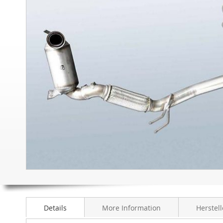
sonuna
git
Resim
galerisinin
başlangıcına
git
Details
More Information
Herstell