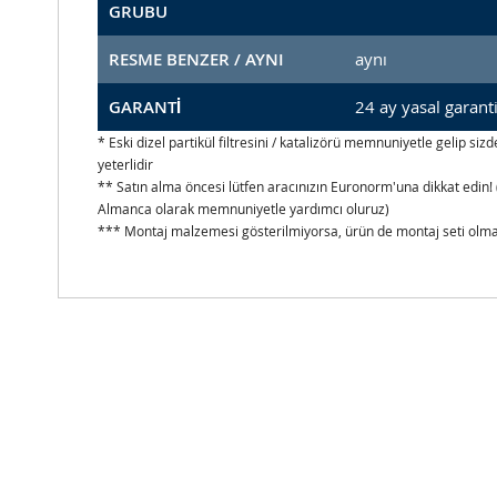
GRUBU
RESME BENZER / AYNI
aynı
GARANTİ
24 ay yasal garant
* Eski dizel partikül filtresini / katalizörü memnuniyetle gelip s
yeterlidir
** Satın alma öncesi lütfen aracınızın Euronorm'una dikkat edin! 
Almanca olarak memnuniyetle yardımcı oluruz)
*** Montaj malzemesi gösterilmiyorsa, ürün de montaj seti olmad