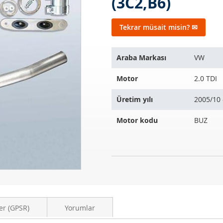
(3C2,B6)
Tekrar müsait misin? ✉
Bu
Araba Markası
VW
ürün
aşağıdaki
Motor
2.0 TDI
araçlara
uyar:
Üretim yılı
2005/10 
Motor kodu
BUZ
Dizel
STOK
partikül
MEVCUT
filtresi
DEĞIL
VW
Passat
er (GPSR)
Yorumlar
2.0