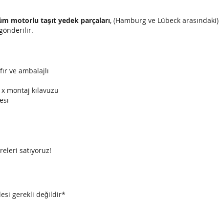
TDI
(3C2,B6)
üm motorlu taşıt yedek parçaları
, (Hamburg ve Lübeck arasındaki
gönderilir.
ıfır ve ambalajlı
1x montaj kılavuzu
esi
releri satıyoruz!
esi gerekli değildir*