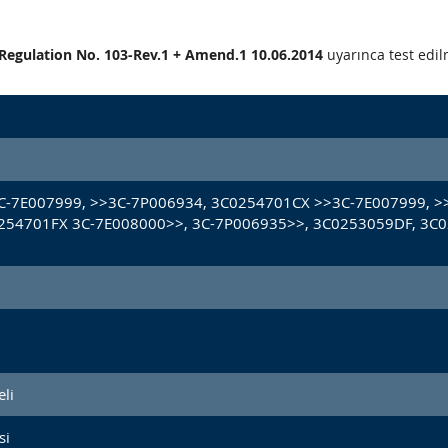
CE Regulation No. 103-Rev.1 + Amend.1 10.06.2014
uyarınca test edilm
C-7E007999, >>3C-7P006934, 3C0254701CX >>3C-7E007999, >
254701FX 3C-7E008000>>, 3C-7P006935>>, 3C0253059DF, 3C
li
si