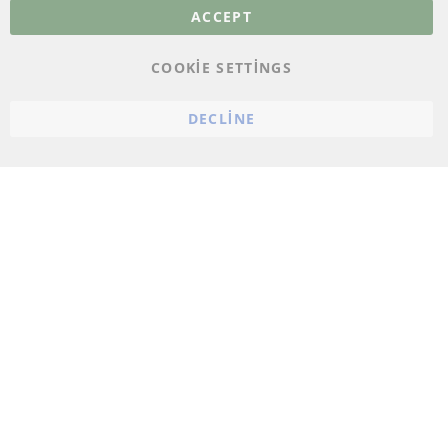
Veri koruma
ACCEPT
Genel Çalışma Koşulları
COOKIE SETTINGS
Cayma hakkı
bilgilendirmesi
DECLINE
Künye
Çerez ayarları
© 2023 ConTra Automotive GmbH. All Rights Reserved.