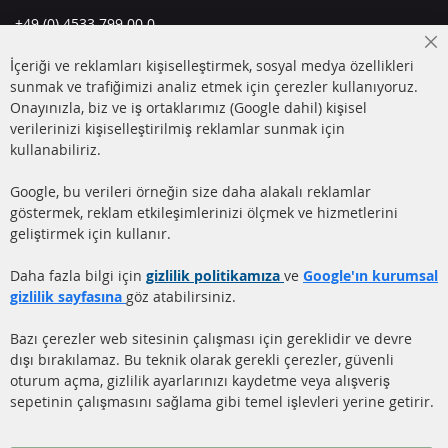
+49 (0) 4533 799 00 0
Pazartesi-Perşembe: 09-17, Cuma 09-16
Cl
İçeriği ve reklamları kişiselleştirmek, sosyal medya özellikleri
Co
info@contra-automotive.de
Ba
sunmak ve trafiğimizi analiz etmek için çerezler kullanıyoruz.
facebook
instagram
Onayınızla, biz ve iş ortaklarımız (Google dahil) kişisel
verilerinizi kişiselleştirilmiş reklamlar sunmak için
HIZLI LİNKLER
MÜŞTERİ
kullanabiliriz.
HİZMETLERİ
DİZEL PARTİKÜL FİLTRESİ
Google, bu verileri örneğin size daha alakalı reklamlar
(DPF)
Hakkımızda
göstermek, reklam etkileşimlerinizi ölçmek ve hizmetlerini
geliştirmek için kullanır.
DİZEL PARTİKÜL FİLTRESİ
Ödeme şekilleri
TEMİZLİĞİ
Gönderim ücreti
Daha fazla bilgi için
gizlilik politikamıza
ve
Google'ın kurumsal
KATALİZÖR (KAT)
gizlilik sayfasına
göz atabilirsiniz.
İletişim
SENSÖRLER
Bazı çerezler web sitesinin çalışması için gereklidir ve devre
dışı bırakılamaz. Bu teknik olarak gerekli çerezler, güvenli
SSS
oturum açma, gizlilik ayarlarınızı kaydetme veya alışveriş
sepetinin çalışmasını sağlama gibi temel işlevleri yerine getirir.
Daha fazla link