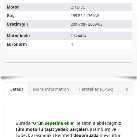
aşağıdaki
araçlara
Motor
2.4 D D5
uyar:
Güç
185 PS / 136 kW
Üretim yılı
2007/08 - 2009/03
Motor kodu
D5244T4
Euronorm
4
Dizel
STOK
partikül
MEVCUT
filtresi
DEĞIL
VOLVO
Sonra
Details
More Information
Hersteller (GPSR)
Yoruml
V70
III
2.4
D
D5
Burada
'Ürün sepetine ekle'
ile satın alabileceğiniz
(P24)
tüm motorlu taşıt yedek parçaları
, (Hamburg ve
Lübeck arasındaki) Reinfeld
depomuzda
mevcuttur