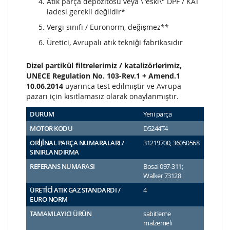
Atık parça depozitosu veya \"eski\" DPF / KAT
iadesi gerekli değildir*
Vergi sınıfı / Euronorm, değişmez**
Üretici, Avrupalı atık tekniği fabrikasıdır
Dizel partikül filtrelerimiz / katalizörlerimiz,
UNECE Regulation No. 103-Rev.1 + Amend.1
10.06.2014
uyarınca test edilmiştir ve Avrupa
pazarı için kısıtlamasız olarak onaylanmıştır.
DURUM
Yeni parça
MOTOR KODU
D5244T4
ORİJİNAL PARÇA NUMARALARI /
31219700, 36050568
SINIRLANDIRMA
REFERANS NUMARASI
Bosal 097-311;
Walker 73128
ÜRETİCİ ATIK GAZ STANDARDI /
4
EURO NORM
TAMAMLAYICI ÜRÜN
sabitleme
malzemeli