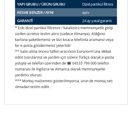
YAPI GRUBU / ÜRÜN GRUBU
Dizel partikül filtresi
RESME BENZER / AYNI
aynı
GARANTİ
24 ay yasal garanti
* Eski dizel partikül filtresini / katalizörü memnuniyetle gelip
sizden ücretsiz teslim alırız (sadece Almanya). Aldığınız
kartona paketlemeniz ve bizi kısaca telefonla aramanız veya
bir e-posta göndermeniz yeterlidir
** Satın alma öncesi lütfen aracınızın Euronorm'una dikkat
edin! (sorularınız ve yardım için sizlere Türkçe olarak e-posta
yoluyla ve telefon üzerinden de ☎ 04533 799 000 telefon
numarası ile İngilizce ve Almanca olarak memnuniyetle
yardımcı oluruz)
*** Montaj malzemesi gösterilmiyorsa, ürün de montaj seti
olmadan teslim edilir.