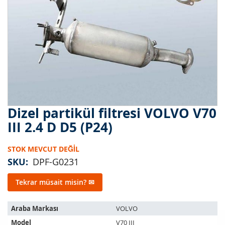
Dizel partikül filtresi VOLVO V70
Resim
galerisinin
III 2.4 D D5 (P24)
başlangıcına
git
STOK MEVCUT DEĞIL
SKU
DPF-G0231
Tekrar müsait misin? ✉
Bu
Araba Markası
VOLVO
ürün
Model
V70 III