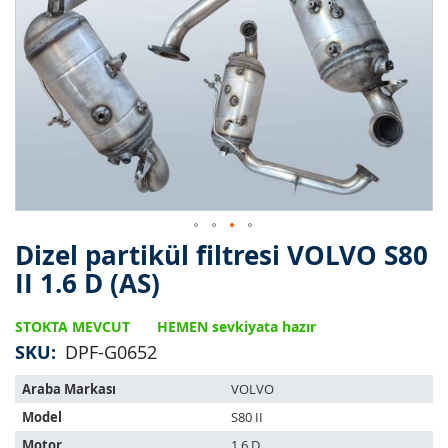
Dizel partikül filtresi VOLVO S80
Resim
galerisinin
II 1.6 D (AS)
başlangıcına
git
STOKTA MEVCUT
HEMEN sevkiyata hazır
SKU
DPF-G0652
Bu
Araba Markası
VOLVO
ürün
Model
S80 II
aşağıdaki
araçlara
Motor
1.6 D