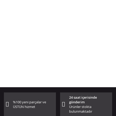
24 saat içerisinde
%100 yeni parçalar ve
gönderim
ÜSTÜN hizmet
Ürünler stokta
bulunmaktadır