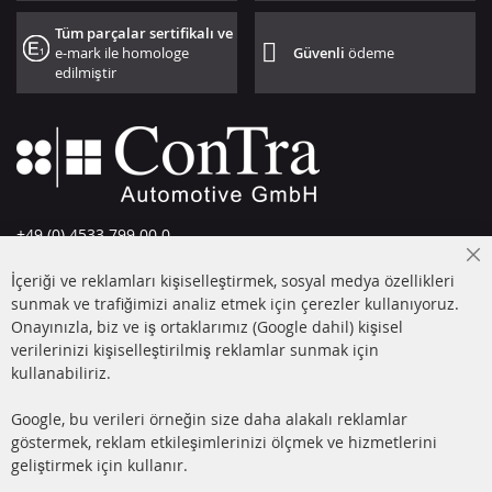
Tüm parçalar sertifikalı ve
e-mark ile homologe
Güvenli
ödeme
edilmiştir
+49 (0) 4533 799 00 0
Pazartesi-Perşembe: 09-17, Cuma 09-16
Cl
İçeriği ve reklamları kişiselleştirmek, sosyal medya özellikleri
Co
info@contra-automotive.de
Ba
sunmak ve trafiğimizi analiz etmek için çerezler kullanıyoruz.
facebook
instagram
Onayınızla, biz ve iş ortaklarımız (Google dahil) kişisel
verilerinizi kişiselleştirilmiş reklamlar sunmak için
HIZLI LİNKLER
MÜŞTERİ
kullanabiliriz.
HİZMETLERİ
DİZEL PARTİKÜL FİLTRESİ
Google, bu verileri örneğin size daha alakalı reklamlar
(DPF)
Hakkımızda
göstermek, reklam etkileşimlerinizi ölçmek ve hizmetlerini
geliştirmek için kullanır.
DİZEL PARTİKÜL FİLTRESİ
Ödeme şekilleri
TEMİZLİĞİ