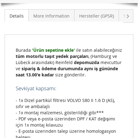
Sonra
Details
More Information
Hersteller (GPSR)
Yoruml
Burada
'Ürün sepetine ekle'
ile satın alabileceğiniz
tüm motorlu taşıt yedek parçaları
, (Hamburg ve
Lübeck arasındaki) Reinfeld
depomuzda
mevcuttur
ve
sipariş & ödeme durumunda aynı iş gününde
saat 13.00'e kadar
size gönderilir.
Sevkiyat kapsamı:
- 1x Dizel partikül filtresi VOLVO S80 II 1.6 D (AS),
sıfır ve ambalajlı
- 1x montaj malzemesi, gösterildiği gibi***
- PDF veya e-posta üzerinden DPF / KAT değişimi
için 1x montaj kılavuzu
- E-posta üzerinden talep üzerine homologasyon
belgesi