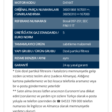
MOTOR KODU
D4164T
ORİJİNAL PARÇA NUMARALARI
36001868 167001>>,
/ SINIRLANDIRMA
36050310 >>167000
REFERANS NUMARASI
Bosal 097-351; EEC
FR6111T
ÜRETİCİ ATIK GAZ STANDARDI /
5
EURO NORM
TAMAMLAYICI ÜRÜN
sabitleme malzemeli
YAPI GRUBU / ÜRÜN GRUBU
Dizel partikül filtresi
RESME BENZER / AYNI
aynı
GARANTİ
24 ay yasal garanti
* Eski dizel partikül filtresini / katalizörü memnuniyetle gelip
sizden ücretsiz teslim alırız (sadece Almanya). Aldığınız
kartona paketlemeniz ve bizi kısaca telefonla aramanız veya
bir e-posta göndermeniz yeterlidir
** Satın alma öncesi lütfen aracınızın Euronorm'una dikkat
edin! (sorularınız ve yardım için sizlere Türkçe olarak e-posta
yoluyla ve telefon üzerinden de ☎ 04533 799 000 telefon
numarası ile İngilizce ve Almanca olarak memnuniyetle
yardımcı oluruz)