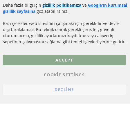
Gönderim ücreti
Daha fazla bilgi için
gizlilik politikamıza
ve
Google'ın kurumsal
KATALİZÖR (KAT)
gizlilik sayfasına
göz atabilirsiniz.
İletişim
SENSÖRLER
Bazı çerezler web sitesinin çalışması için gereklidir ve devre
dışı bırakılamaz. Bu teknik olarak gerekli çerezler, güvenli
SSS
oturum açma, gizlilik ayarlarınızı kaydetme veya alışveriş
sepetinin çalışmasını sağlama gibi temel işlevleri yerine getirir.
Daha fazla link
Veri koruma
ACCEPT
Genel Çalışma Koşulları
COOKIE SETTINGS
Cayma hakkı
bilgilendirmesi
DECLINE
Künye
Çerez ayarları
© 2023 ConTra Automotive GmbH. All Rights Reserved.