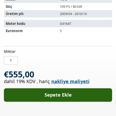
uyar:
Güç
109 PS / 80 kW
Üretim yılı
2009/04 - 2010/10
Motor kodu
D4164T
Euronorm
5
Dizel
STOKTA
Miktar
partikül
MEVCUT
filtresi
VOLVO
€555,00
S80
II
dahil 19% KDV
,
hariç
nakliye maliyeti
1.6
D
(AS)
Sepete Ekle