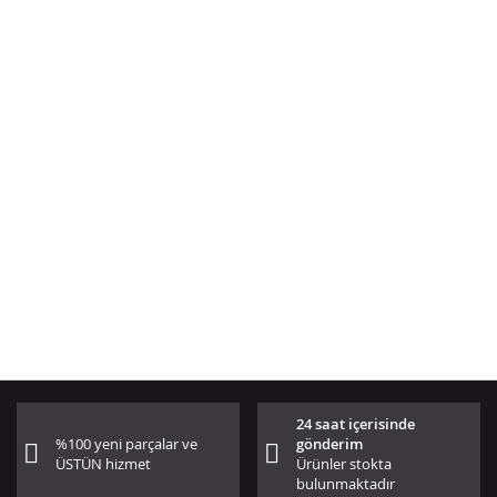
24 saat içerisinde
%100 yeni parçalar ve
gönderim
ÜSTÜN hizmet
Ürünler stokta
bulunmaktadır