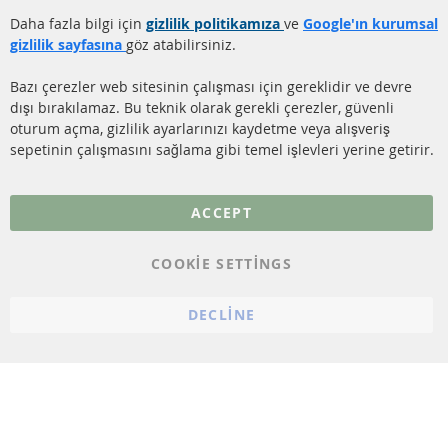
TEMİZLİĞİ
Gönderim ücreti
Daha fazla bilgi için
gizlilik politikamıza
ve
Google'ın kurumsal
KATALİZÖR (KAT)
gizlilik sayfasına
göz atabilirsiniz.
İletişim
SENSÖRLER
Bazı çerezler web sitesinin çalışması için gereklidir ve devre
dışı bırakılamaz. Bu teknik olarak gerekli çerezler, güvenli
SSS
oturum açma, gizlilik ayarlarınızı kaydetme veya alışveriş
sepetinin çalışmasını sağlama gibi temel işlevleri yerine getirir.
Daha fazla link
Veri koruma
ACCEPT
Genel Çalışma Koşulları
COOKIE SETTINGS
Cayma hakkı
bilgilendirmesi
DECLINE
Künye
Çerez ayarları
© 2023 ConTra Automotive GmbH. All Rights Reserved.