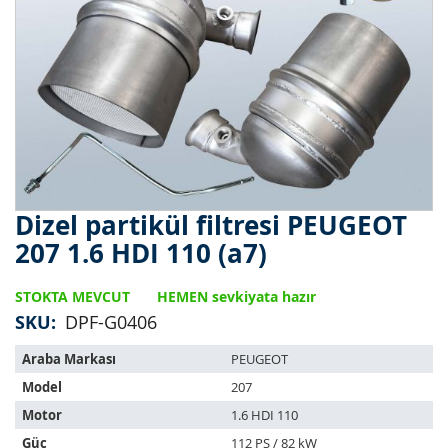
Dizel partikül filtresi PEUGEOT
Resim
galerisinin
207 1.6 HDI 110 (a7)
başlangıcına
git
STOKTA MEVCUT
HEMEN sevkiyata hazır
SKU
DPF-G0406
Bu
Araba Markası
PEUGEOT
ürün
Model
207
aşağıdaki
araçlara
Motor
1.6 HDI 110
uyar:
Güç
112 PS / 82 kW