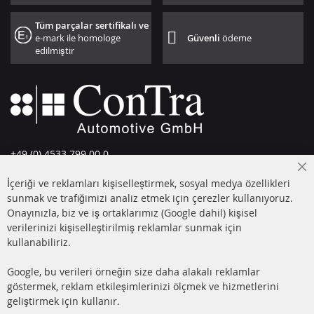
Tüm parçalar sertifikalı ve
e-mark ile homologe
Güvenli
ödeme
edilmiştir
+49 (0) 4533 799 00 0
Pazartesi-Perşembe: 09-17, Cuma 09-16
Cl
İçeriği ve reklamları kişiselleştirmek, sosyal medya özellikleri
Co
info@contra-automotive.de
Ba
sunmak ve trafiğimizi analiz etmek için çerezler kullanıyoruz.
facebook
instagram
Onayınızla, biz ve iş ortaklarımız (Google dahil) kişisel
verilerinizi kişiselleştirilmiş reklamlar sunmak için
HIZLI LİNKLER
MÜŞTERİ
kullanabiliriz.
HİZMETLERİ
DİZEL PARTİKÜL FİLTRESİ
Google, bu verileri örneğin size daha alakalı reklamlar
(DPF)
Hakkımızda
göstermek, reklam etkileşimlerinizi ölçmek ve hizmetlerini
geliştirmek için kullanır.
DİZEL PARTİKÜL FİLTRESİ
Ödeme şekilleri