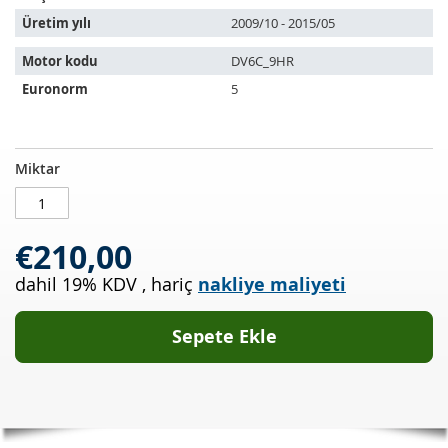
Üretim yılı
2009/10 - 2015/05
Motor kodu
DV6C_9HR
Euronorm
5
Dizel
STOKTA
Miktar
partikül
MEVCUT
filtresi
PEUGEOT
€210,00
207
1.6
dahil 19% KDV
,
hariç
nakliye maliyeti
HDI
110
(a7)
Sepete Ekle