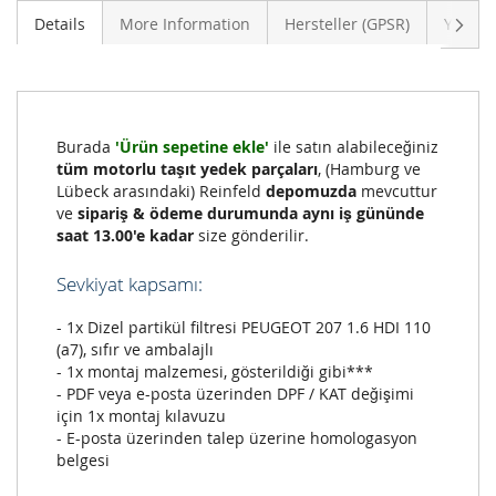
Sonra
Details
More Information
Hersteller (GPSR)
Yoruml
Burada
'Ürün sepetine ekle'
ile satın alabileceğiniz
tüm motorlu taşıt yedek parçaları
, (Hamburg ve
Lübeck arasındaki) Reinfeld
depomuzda
mevcuttur
ve
sipariş & ödeme durumunda aynı iş gününde
saat 13.00'e kadar
size gönderilir.
Sevkiyat kapsamı:
- 1x Dizel partikül filtresi PEUGEOT 207 1.6 HDI 110
(a7), sıfır ve ambalajlı
- 1x montaj malzemesi, gösterildiği gibi***
- PDF veya e-posta üzerinden DPF / KAT değişimi
için 1x montaj kılavuzu
- E-posta üzerinden talep üzerine homologasyon
belgesi