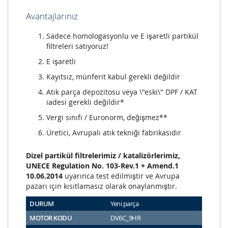
Avantajlarınız
Sadece homologasyonlu ve E işaretli partikül
filtreleri satıyoruz!
E işaretli
Kayıtsız, münferit kabul gerekli değildir
Atık parça depozitosu veya \"eski\" DPF / KAT
iadesi gerekli değildir*
Vergi sınıfı / Euronorm, değişmez**
Üretici, Avrupalı atık tekniği fabrikasıdır
Dizel partikül filtrelerimiz / katalizörlerimiz,
UNECE Regulation No. 103-Rev.1 + Amend.1
10.06.2014
uyarınca test edilmiştir ve Avrupa
pazarı için kısıtlamasız olarak onaylanmıştır.
DURUM
Yeni parça
MOTOR KODU
DV6C_9HR