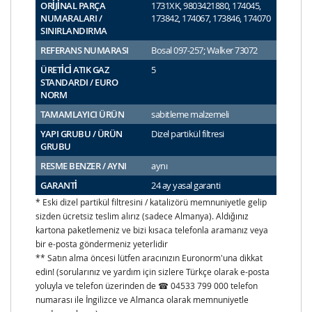
ORİJİNAL PARÇA
1731XK, 9803421880, 174045,
NUMARALARI /
173842, 174067, 173846, 174070
SINIRLANDIRMA
REFERANS NUMARASI
Bosal 097-257; Walker 73072
ÜRETİCİ ATIK GAZ
5
STANDARDI / EURO
NORM
TAMAMLAYICI ÜRÜN
sabitleme malzemeli
YAPI GRUBU / ÜRÜN
Dizel partikül filtresi
GRUBU
RESME BENZER / AYNI
aynı
GARANTİ
24 ay yasal garanti
* Eski dizel partikül filtresini / katalizörü memnuniyetle gelip
sizden ücretsiz teslim alırız (sadece Almanya). Aldığınız
kartona paketlemeniz ve bizi kısaca telefonla aramanız veya
bir e-posta göndermeniz yeterlidir
** Satın alma öncesi lütfen aracınızın Euronorm'una dikkat
edin! (sorularınız ve yardım için sizlere Türkçe olarak e-posta
yoluyla ve telefon üzerinden de ☎ 04533 799 000 telefon
numarası ile İngilizce ve Almanca olarak memnuniyetle