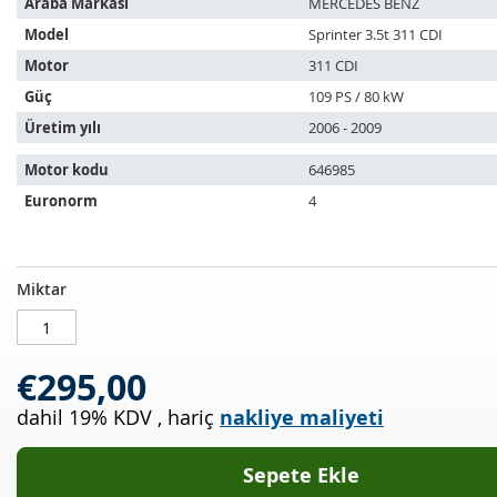
Araba Markası
MERCEDES BENZ
ürün
Model
Sprinter 3.5t 311 CDI
aşağıdaki
araçlara
Motor
311 CDI
uyar:
Güç
109 PS / 80 kW
Üretim yılı
2006 - 2009
Motor kodu
646985
Euronorm
4
Dizel
STOKTA
Miktar
partikül
MEVCUT
filtresi
MERCEDES
€295,00
BENZ
Sprinter
dahil 19% KDV
,
hariç
nakliye maliyeti
3.5
t
311
Sepete Ekle
CDI