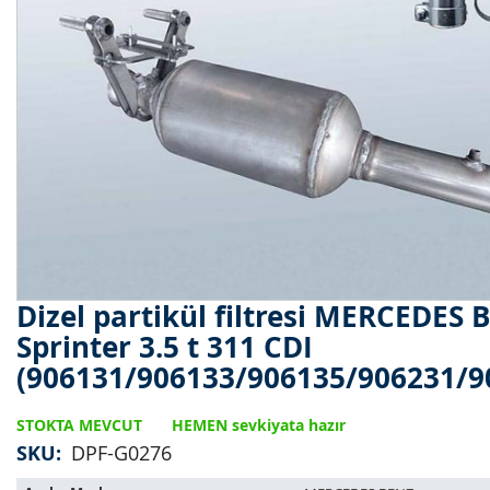
Dizel partikül filtresi MERCEDES 
Resim
galerisinin
Sprinter 3.5 t 311 CDI
başlangıcına
(906131/906133/906135/906231/9
git
STOKTA MEVCUT
HEMEN sevkiyata hazır
SKU
DPF-G0276
Bu