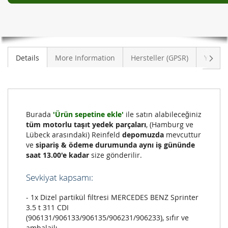
(906131/906133/906135/906231/906233)
Sonra
Details
More Information
Hersteller (GPSR)
Yoruml
Burada
'Ürün sepetine ekle'
ile satın alabileceğiniz
tüm motorlu taşıt yedek parçaları
, (Hamburg ve
Lübeck arasındaki) Reinfeld
depomuzda
mevcuttur
ve
sipariş & ödeme durumunda aynı iş gününde
saat 13.00'e kadar
size gönderilir.
Sevkiyat kapsamı:
- 1x Dizel partikül filtresi MERCEDES BENZ Sprinter
3.5 t 311 CDI
(906131/906133/906135/906231/906233), sıfır ve
ambalajlı