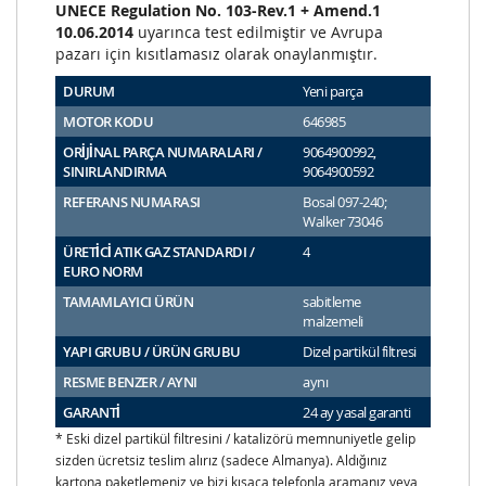
UNECE Regulation No. 103-Rev.1 + Amend.1
10.06.2014
uyarınca test edilmiştir ve Avrupa
pazarı için kısıtlamasız olarak onaylanmıştır.
DURUM
Yeni parça
MOTOR KODU
646985
ORİJİNAL PARÇA NUMARALARI /
9064900992,
SINIRLANDIRMA
9064900592
REFERANS NUMARASI
Bosal 097-240;
Walker 73046
ÜRETİCİ ATIK GAZ STANDARDI /
4
EURO NORM
TAMAMLAYICI ÜRÜN
sabitleme
malzemeli
YAPI GRUBU / ÜRÜN GRUBU
Dizel partikül filtresi
RESME BENZER / AYNI
aynı
GARANTİ
24 ay yasal garanti
* Eski dizel partikül filtresini / katalizörü memnuniyetle gelip
sizden ücretsiz teslim alırız (sadece Almanya). Aldığınız
kartona paketlemeniz ve bizi kısaca telefonla aramanız veya