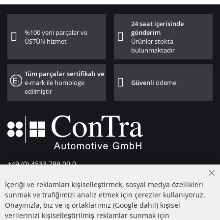
24 saat içerisinde
%100 yeni parçalar ve
gönderim
ÜSTÜN hizmet
Ürünler stokta
bulunmaktadır
Tüm parçalar sertifikalı ve
e-mark ile homologe
Güvenli
ödeme
edilmiştir
+49 (0) 4533 799 00 0
Pazartesi-Perşembe: 09-17, Cuma 09-16
Cl
İçeriği ve reklamları kişiselleştirmek, sosyal medya özellikleri
Co
info@contra-automotive.de
Ba
sunmak ve trafiğimizi analiz etmek için çerezler kullanıyoruz.
facebook
instagram
Onayınızla, biz ve iş ortaklarımız (Google dahil) kişisel
verilerinizi kişiselleştirilmiş reklamlar sunmak için