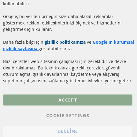
HIZLI LİNKLER
MÜŞTERİ
kullanabiliriz.
HİZMETLERİ
DİZEL PARTİKÜL FİLTRESİ
Google, bu verileri örneğin size daha alakalı reklamlar
(DPF)
Hakkımızda
göstermek, reklam etkileşimlerinizi ölçmek ve hizmetlerini
geliştirmek için kullanır.
DİZEL PARTİKÜL FİLTRESİ
Ödeme şekilleri
TEMİZLİĞİ
Gönderim ücreti
Daha fazla bilgi için
gizlilik politikamıza
ve
Google'ın kurumsal
KATALİZÖR (KAT)
gizlilik sayfasına
göz atabilirsiniz.
İletişim
SENSÖRLER
Bazı çerezler web sitesinin çalışması için gereklidir ve devre
dışı bırakılamaz. Bu teknik olarak gerekli çerezler, güvenli
SSS
oturum açma, gizlilik ayarlarınızı kaydetme veya alışveriş
sepetinin çalışmasını sağlama gibi temel işlevleri yerine getirir.
Daha fazla link
Veri koruma
ACCEPT
Genel Çalışma Koşulları
COOKIE SETTINGS
Cayma hakkı
bilgilendirmesi
DECLINE
Künye