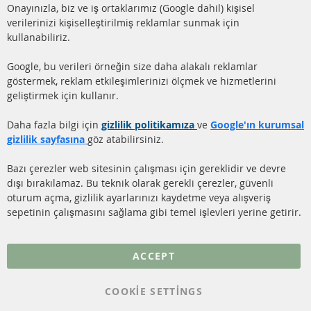
facebook
instagram
Onayınızla, biz ve iş ortaklarımız (Google dahil) kişisel
verilerinizi kişiselleştirilmiş reklamlar sunmak için
HIZLI LİNKLER
MÜŞTERİ
kullanabiliriz.
HİZMETLERİ
DİZEL PARTİKÜL FİLTRESİ
Google, bu verileri örneğin size daha alakalı reklamlar
(DPF)
Hakkımızda
göstermek, reklam etkileşimlerinizi ölçmek ve hizmetlerini
geliştirmek için kullanır.
DİZEL PARTİKÜL FİLTRESİ
Ödeme şekilleri
TEMİZLİĞİ
Gönderim ücreti
Daha fazla bilgi için
gizlilik politikamıza
ve
Google'ın kurumsal
KATALİZÖR (KAT)
gizlilik sayfasına
göz atabilirsiniz.
İletişim
SENSÖRLER
Bazı çerezler web sitesinin çalışması için gereklidir ve devre
dışı bırakılamaz. Bu teknik olarak gerekli çerezler, güvenli
SSS
oturum açma, gizlilik ayarlarınızı kaydetme veya alışveriş
sepetinin çalışmasını sağlama gibi temel işlevleri yerine getirir.
Daha fazla link
Veri koruma
ACCEPT
Genel Çalışma Koşulları
COOKIE SETTINGS
Cayma hakkı
bilgilendirmesi