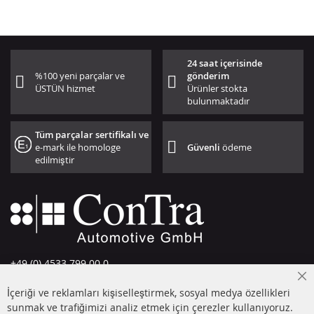
24 saat içerisinde
%100 yeni parçalar ve
gönderim
ÜSTÜN hizmet
Ürünler stokta
bulunmaktadır
Tüm parçalar sertifikalı ve
e-mark ile homologe
Güvenli
ödeme
edilmiştir
+49 (0) 4533 799 00 0
Pazartesi-Perşembe: 09-17, Cuma 09-16
Cl
İçeriği ve reklamları kişiselleştirmek, sosyal medya özellikleri
Co
info@contra-automotive.de
Ba
sunmak ve trafiğimizi analiz etmek için çerezler kullanıyoruz.