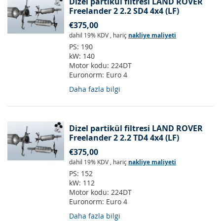
Dizel partikül filtresi LAND ROVER
Freelander 2 2.2 SD4 4x4 (LF)
€375,00
dahil 19% KDV
,
hariç
nakliye maliyeti
PS:
190
kW:
140
Motor kodu:
224DT
Euronorm:
Euro 4
Daha fazla bilgi
Dizel partikül filtresi LAND ROVER
Freelander 2 2.2 TD4 4x4 (LF)
€375,00
dahil 19% KDV
,
hariç
nakliye maliyeti
PS:
152
kW:
112
Motor kodu:
224DT
Euronorm:
Euro 4
Daha fazla bilgi