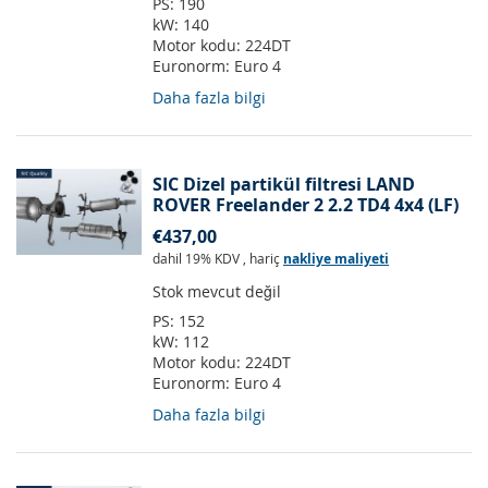
PS:
190
kW:
140
Motor kodu:
224DT
Euronorm:
Euro 4
Daha fazla bilgi
SIC Dizel partikül filtresi LAND
ROVER Freelander 2 2.2 TD4 4x4 (LF)
€437,00
dahil 19% KDV
,
hariç
nakliye maliyeti
Stok mevcut değil
PS:
152
kW:
112
Motor kodu:
224DT
Euronorm:
Euro 4
Daha fazla bilgi