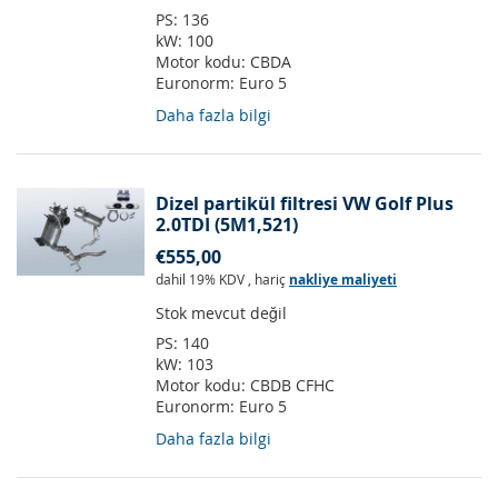
PS:
136
kW:
100
Motor kodu:
CBDA
Euronorm:
Euro 5
Daha fazla bilgi
Dizel partikül filtresi VW Golf Plus
2.0TDI (5M1,521)
€555,00
dahil 19% KDV
,
hariç
nakliye maliyeti
Stok mevcut değil
PS:
140
kW:
103
Motor kodu:
CBDB CFHC
Euronorm:
Euro 5
Daha fazla bilgi