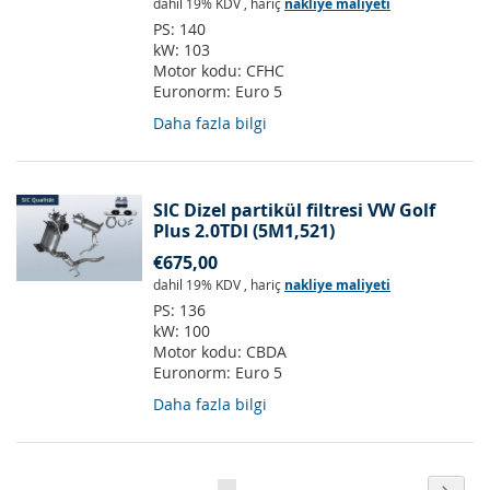
dahil 19% KDV
,
hariç
nakliye maliyeti
PS:
140
kW:
103
Motor kodu:
CFHC
Euronorm:
Euro 5
Daha fazla bilgi
SIC Dizel partikül filtresi VW Golf
Plus 2.0TDI (5M1,521)
€675,00
dahil 19% KDV
,
hariç
nakliye maliyeti
PS:
136
kW:
100
Motor kodu:
CBDA
Euronorm:
Euro 5
Daha fazla bilgi
Sayfa