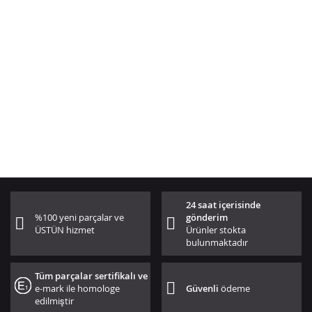
24 saat içerisinde
%100 yeni parçalar ve
gönderim
ÜSTÜN hizmet
Ürünler stokta
bulunmaktadır
Tüm parçalar sertifikalı ve
e-mark ile homologe
Güvenli
ödeme
edilmiştir