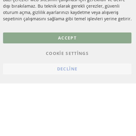
dışı bırakılamaz. Bu teknik olarak gerekli çerezler, güvenli
SSS
oturum açma, gizlilik ayarlarınızı kaydetme veya alışveriş
sepetinin çalışmasını sağlama gibi temel işlevleri yerine getirir.
Daha fazla link
Veri koruma
ACCEPT
Genel Çalışma Koşulları
COOKIE SETTINGS
Cayma hakkı
bilgilendirmesi
DECLINE
Künye
Çerez ayarları
© 2023 ConTra Automotive GmbH. All Rights Reserved.