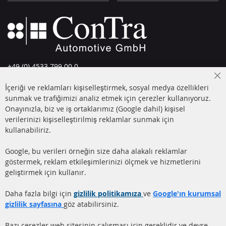
+49 (0) 4533 799 00 0
Pazartesi-Perşembe: 09-17, Cuma 09-16
Cl
İçeriği ve reklamları kişiselleştirmek, sosyal medya özellikleri
Co
info@contra-automotive.de
Ba
sunmak ve trafiğimizi analiz etmek için çerezler kullanıyoruz.
facebook
instagram
Onayınızla, biz ve iş ortaklarımız (Google dahil) kişisel
verilerinizi kişiselleştirilmiş reklamlar sunmak için
HIZLI LİNKLER
MÜŞTERİ
kullanabiliriz.
HİZMETLERİ
DİZEL PARTİKÜL FİLTRESİ
Google, bu verileri örneğin size daha alakalı reklamlar
(DPF)
Hakkımızda
göstermek, reklam etkileşimlerinizi ölçmek ve hizmetlerini
geliştirmek için kullanır.
DİZEL PARTİKÜL FİLTRESİ
Ödeme şekilleri
TEMİZLİĞİ
Gönderim ücreti
Daha fazla bilgi için
gizlilik politikamıza
ve
Google'ın kurumsal
KATALİZÖR (KAT)
gizlilik sayfasına
göz atabilirsiniz.
İletişim
SENSÖRLER
Bazı çerezler web sitesinin çalışması için gereklidir ve devre