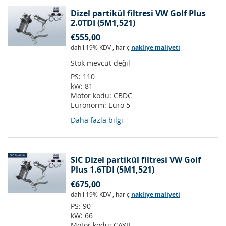
Dizel partikül filtresi VW Golf Plus
2.0TDI (5M1,521)
€555,00
dahil 19% KDV
,
hariç
nakliye maliyeti
Stok mevcut değil
PS:
110
kW:
81
Motor kodu:
CBDC
Euronorm:
Euro 5
Daha fazla bilgi
SIC Dizel partikül filtresi VW Golf
Plus 1.6TDI (5M1,521)
€675,00
dahil 19% KDV
,
hariç
nakliye maliyeti
PS:
90
kW:
66
Motor kodu:
CAYB