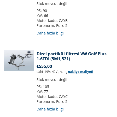
Stok mevcut değil
PS:
90
kW:
66
Motor kodu:
CAYB
Euronorm:
Euro 5
Daha fazla bilgi
Dizel partikül filtresi VW Golf Plus
1.6TDI (5M1,521)
€555,00
dahil 19% KDV
,
hariç
nakliye maliyeti
Stok mevcut değil
PS:
105
kW:
77
Motor kodu:
CAYC
Euronorm:
Euro 5
Daha fazla bilgi