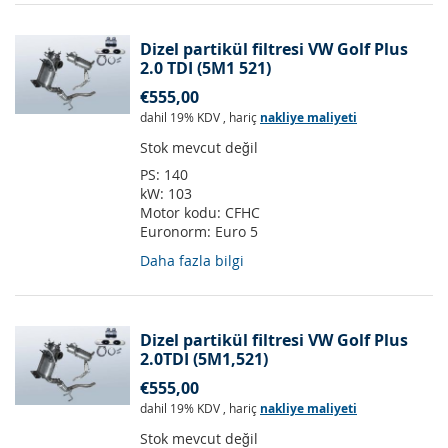
Dizel partikül filtresi VW Golf Plus
2.0 TDI (5M1 521)
€555,00
dahil 19% KDV
,
hariç
nakliye maliyeti
Stok mevcut değil
PS:
140
kW:
103
Motor kodu:
CFHC
Euronorm:
Euro 5
Daha fazla bilgi
Dizel partikül filtresi VW Golf Plus
2.0TDI (5M1,521)
€555,00
dahil 19% KDV
,
hariç
nakliye maliyeti
Stok mevcut değil