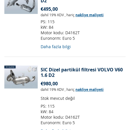
D2
€495,00
dahil 19% KDV
,
hariç
nakliye maliyeti
PS:
115
kW:
84
Motor kodu:
D4162T
Euronorm:
Euro 5
Daha fazla bilgi
SIC Dizel partikül filtresi VOLVO V60
1.6 D2
€980,00
dahil 19% KDV
,
hariç
nakliye maliyeti
Stok mevcut değil
PS:
115
kW:
84
Motor kodu:
D4162T
Euronorm:
Euro 5