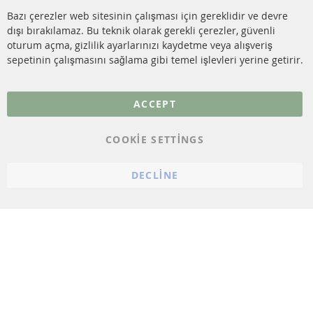
SENSÖRLER
Bazı çerezler web sitesinin çalışması için gereklidir ve devre
dışı bırakılamaz. Bu teknik olarak gerekli çerezler, güvenli
SSS
oturum açma, gizlilik ayarlarınızı kaydetme veya alışveriş
sepetinin çalışmasını sağlama gibi temel işlevleri yerine getirir.
Daha fazla link
Veri koruma
ACCEPT
Genel Çalışma Koşulları
COOKIE SETTINGS
Cayma hakkı
bilgilendirmesi
DECLINE
Künye
Çerez ayarları
© 2023 ConTra Automotive GmbH. All Rights Reserved.