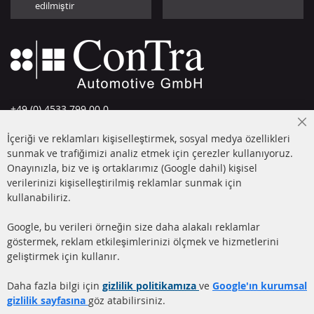
edilmiştir
+49 (0) 4533 799 00 0
Pazartesi-Perşembe: 09-17, Cuma 09-16
Cl
İçeriği ve reklamları kişiselleştirmek, sosyal medya özellikleri
Co
info@contra-automotive.de
Ba
sunmak ve trafiğimizi analiz etmek için çerezler kullanıyoruz.
facebook
instagram
Onayınızla, biz ve iş ortaklarımız (Google dahil) kişisel
verilerinizi kişiselleştirilmiş reklamlar sunmak için
HIZLI LİNKLER
MÜŞTERİ
kullanabiliriz.
HİZMETLERİ
DİZEL PARTİKÜL FİLTRESİ
Google, bu verileri örneğin size daha alakalı reklamlar
(DPF)
Hakkımızda
göstermek, reklam etkileşimlerinizi ölçmek ve hizmetlerini
geliştirmek için kullanır.
DİZEL PARTİKÜL FİLTRESİ
Ödeme şekilleri
TEMİZLİĞİ
Gönderim ücreti
Daha fazla bilgi için
gizlilik politikamıza
ve
Google'ın kurumsal
KATALİZÖR (KAT)
gizlilik sayfasına
göz atabilirsiniz.
İletişim