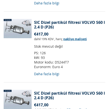
Daha fazla bilgi
SIC Dizel partikül filtresi VOLVO S60 I
2.4 D (P26)
€417,00
dahil 19% KDV
,
hariç
nakliye maliyeti
Stok mevcut değil
PS:
126
kW:
93
Motor kodu:
D5244T7
Euronorm:
Euro 4
Daha fazla bilgi
SIC Dizel partikül filtresi VOLVO S60 I
2.4 D (P26)
€417,00