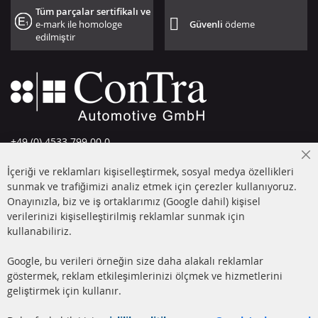
Tüm parçalar sertifikalı ve
e-mark ile homologe
Güvenli
ödeme
edilmiştir
+49 (0) 4533 799 00 0
Pazartesi-Perşembe: 09-17, Cuma 09-16
Cl
İçeriği ve reklamları kişiselleştirmek, sosyal medya özellikleri
Co
info@contra-automotive.de
Ba
sunmak ve trafiğimizi analiz etmek için çerezler kullanıyoruz.
facebook
instagram
Onayınızla, biz ve iş ortaklarımız (Google dahil) kişisel
verilerinizi kişiselleştirilmiş reklamlar sunmak için
HIZLI LİNKLER
MÜŞTERİ
kullanabiliriz.
HİZMETLERİ
DİZEL PARTİKÜL FİLTRESİ
Google, bu verileri örneğin size daha alakalı reklamlar
(DPF)
Hakkımızda
göstermek, reklam etkileşimlerinizi ölçmek ve hizmetlerini
geliştirmek için kullanır.
DİZEL PARTİKÜL FİLTRESİ
Ödeme şekilleri
TEMİZLİĞİ