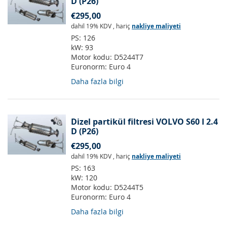
D (P26)
€295,00
dahil 19% KDV
,
hariç
nakliye maliyeti
PS:
126
kW:
93
Motor kodu:
D5244T7
Euronorm:
Euro 4
Daha fazla bilgi
Dizel partikül filtresi VOLVO S60 I 2.4
D (P26)
€295,00
dahil 19% KDV
,
hariç
nakliye maliyeti
PS:
163
kW:
120
Motor kodu:
D5244T5
Euronorm:
Euro 4
Daha fazla bilgi