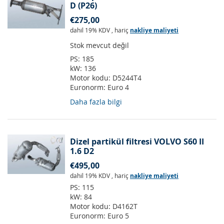
D (P26)
€275,00
dahil 19% KDV
,
hariç
nakliye maliyeti
Stok mevcut değil
PS:
185
kW:
136
Motor kodu:
D5244T4
Euronorm:
Euro 4
Daha fazla bilgi
Dizel partikül filtresi VOLVO S60 II
1.6 D2
€495,00
dahil 19% KDV
,
hariç
nakliye maliyeti
PS:
115
kW:
84
Motor kodu:
D4162T
Euronorm:
Euro 5