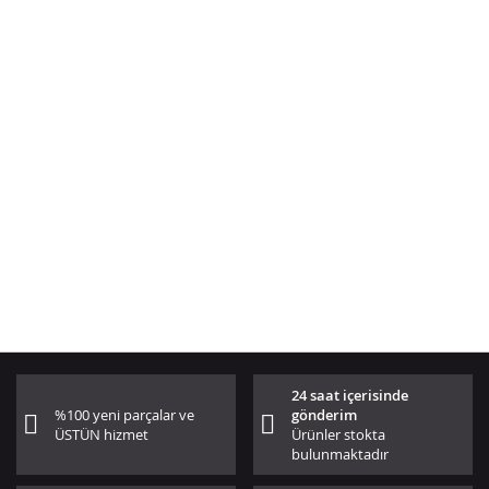
24 saat içerisinde
%100 yeni parçalar ve
gönderim
ÜSTÜN hizmet
Ürünler stokta
bulunmaktadır