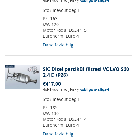
dahil 19% KDV
,
hariç
nakliye maliyeti
Stok mevcut değil
PS:
163
kW:
120
Motor kodu:
D5244T5
Euronorm:
Euro 4
Daha fazla bilgi
SIC Dizel partikül filtresi VOLVO S60 I
2.4 D (P26)
€417,00
dahil 19% KDV
,
hariç
nakliye maliyeti
Stok mevcut değil
PS:
185
kW:
136
Motor kodu:
D5244T4
Euronorm:
Euro 4
Daha fazla bilgi