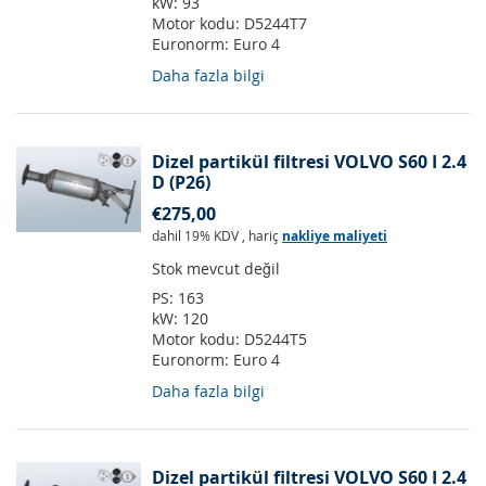
kW:
93
Motor kodu:
D5244T7
Euronorm:
Euro 4
Daha fazla bilgi
Dizel partikül filtresi VOLVO S60 I 2.4
D (P26)
€275,00
dahil 19% KDV
,
hariç
nakliye maliyeti
Stok mevcut değil
PS:
163
kW:
120
Motor kodu:
D5244T5
Euronorm:
Euro 4
Daha fazla bilgi
Dizel partikül filtresi VOLVO S60 I 2.4