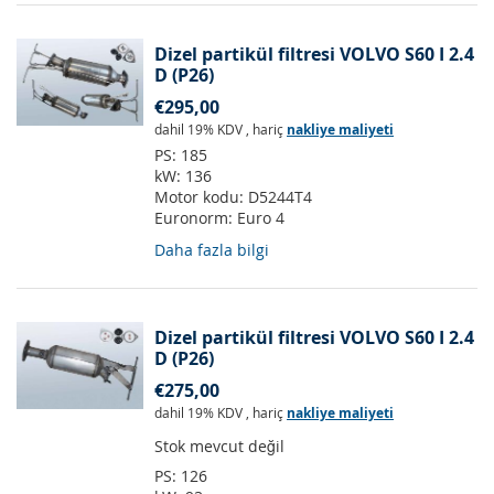
Dizel partikül filtresi VOLVO S60 I 2.4
D (P26)
€295,00
dahil 19% KDV
,
hariç
nakliye maliyeti
PS:
185
kW:
136
Motor kodu:
D5244T4
Euronorm:
Euro 4
Daha fazla bilgi
Dizel partikül filtresi VOLVO S60 I 2.4
D (P26)
€275,00
dahil 19% KDV
,
hariç
nakliye maliyeti
Stok mevcut değil
PS:
126