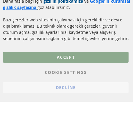
Gönderim ücreti
Daha fazla bilgi için
gizlilik politikamıza
ve
Google'ın kurumsal
KATALİZÖR (KAT)
gizlilik sayfasına
göz atabilirsiniz.
İletişim
SENSÖRLER
Bazı çerezler web sitesinin çalışması için gereklidir ve devre
dışı bırakılamaz. Bu teknik olarak gerekli çerezler, güvenli
SSS
oturum açma, gizlilik ayarlarınızı kaydetme veya alışveriş
sepetinin çalışmasını sağlama gibi temel işlevleri yerine getirir.
Daha fazla link
Veri koruma
ACCEPT
Genel Çalışma Koşulları
COOKIE SETTINGS
Cayma hakkı
bilgilendirmesi
DECLINE
Künye
Çerez ayarları
© 2023 ConTra Automotive GmbH. All Rights Reserved.