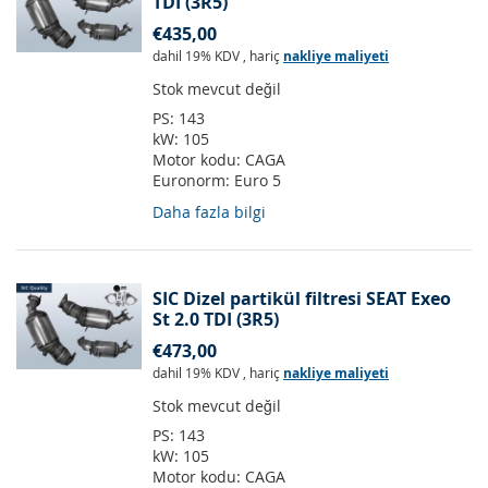
TDI (3R5)
€435,00
dahil 19% KDV
,
hariç
nakliye maliyeti
Stok mevcut değil
PS:
143
kW:
105
Motor kodu:
CAGA
Euronorm:
Euro 5
Daha fazla bilgi
SIC Dizel partikül filtresi SEAT Exeo
St 2.0 TDI (3R5)
€473,00
dahil 19% KDV
,
hariç
nakliye maliyeti
Stok mevcut değil
PS:
143
kW:
105
Motor kodu:
CAGA