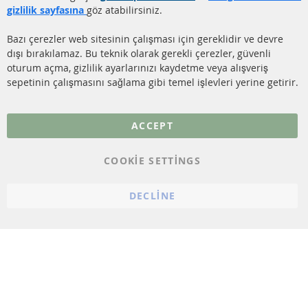
KATALİZÖR (KAT)
gizlilik sayfasına
göz atabilirsiniz.
İletişim
SENSÖRLER
Bazı çerezler web sitesinin çalışması için gereklidir ve devre
dışı bırakılamaz. Bu teknik olarak gerekli çerezler, güvenli
SSS
oturum açma, gizlilik ayarlarınızı kaydetme veya alışveriş
sepetinin çalışmasını sağlama gibi temel işlevleri yerine getirir.
Daha fazla link
Veri koruma
ACCEPT
Genel Çalışma Koşulları
COOKIE SETTINGS
Cayma hakkı
bilgilendirmesi
DECLINE
Künye
Çerez ayarları
© 2023 ConTra Automotive GmbH. All Rights Reserved.