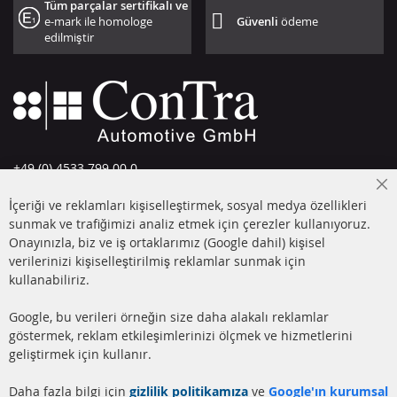
Tüm parçalar sertifikalı ve
e-mark ile homologe
Güvenli
ödeme
edilmiştir
+49 (0) 4533 799 00 0
Pazartesi-Perşembe: 09-17, Cuma 09-16
Cl
İçeriği ve reklamları kişiselleştirmek, sosyal medya özellikleri
Co
info@contra-automotive.de
Ba
sunmak ve trafiğimizi analiz etmek için çerezler kullanıyoruz.
facebook
instagram
Onayınızla, biz ve iş ortaklarımız (Google dahil) kişisel
verilerinizi kişiselleştirilmiş reklamlar sunmak için
HIZLI LİNKLER
MÜŞTERİ
kullanabiliriz.
HİZMETLERİ
DİZEL PARTİKÜL FİLTRESİ
Google, bu verileri örneğin size daha alakalı reklamlar
(DPF)
Hakkımızda
göstermek, reklam etkileşimlerinizi ölçmek ve hizmetlerini
geliştirmek için kullanır.
DİZEL PARTİKÜL FİLTRESİ
Ödeme şekilleri
TEMİZLİĞİ
Gönderim ücreti
Daha fazla bilgi için
gizlilik politikamıza
ve
Google'ın kurumsal