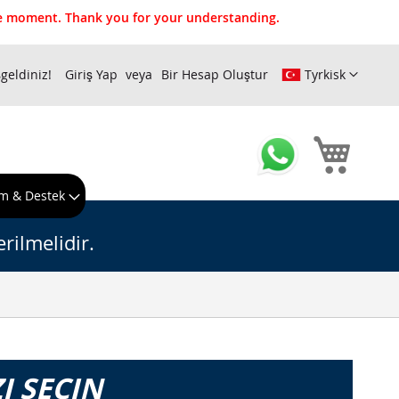
the moment. Thank you for your understanding.
geldiniz!
Giriş Yap
Bir Hesap Oluştur
Tyrkisk
Sepeti
m & Destek
rilmelidir.
I SEÇIN