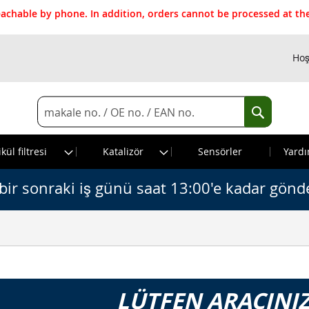
reachable by phone. In addition, orders cannot be processed at 
Hoş
Search
Search
kül filtresi
Katalizör
Sensörler
Yardı
bir sonraki iş günü saat 13:00'e kadar gönde
LÜTFEN ARACINIZ