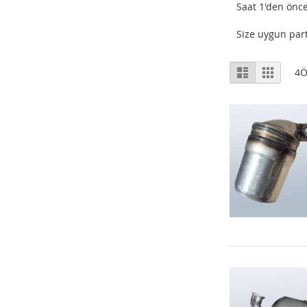
Saat 1'den önce
Size uygun part
Listeleme
Liste
Izgara
4
Ö
Şekli