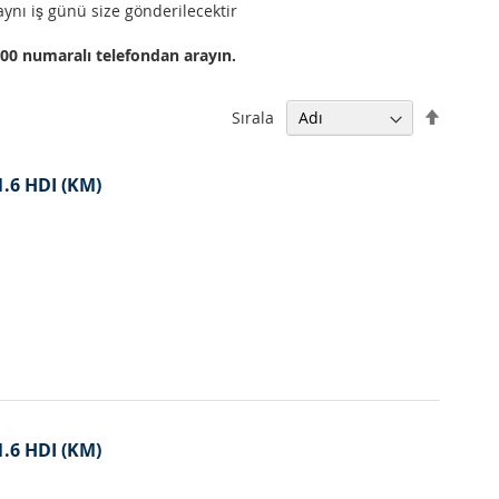
aynı iş günü size gönderilecektir
000 numaralı telefondan arayın.
Büyükt
Sırala
Küçüğe
Sıralam
Ayarla
1.6 HDI (KM)
1.6 HDI (KM)