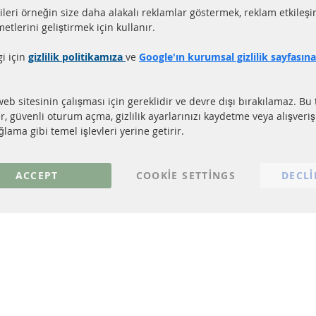
aat içerisinde gönderim
Tüm parçalar sertifikalı
ileri örneğin size daha alakalı reklamlar göstermek, reklam etkileşi
ler stokta bulunmaktadır
e-mark ile homologe edi
etlerini geliştirmek için kullanır.
gi için
gizlilik politikamıza
ve
Google'ın kurumsal gizlilik sayfasın
LI LİNKLER
MÜŞTERİ HİZM
EL PARTİKÜL FİLTRESİ (DPF)
Hakkımızda
web sitesinin çalışması için gereklidir ve devre dışı bırakılamaz. Bu 
EL PARTİKÜL FİLTRESİ TEMİZLİĞİ
Ödeme şekilleri
er, güvenli oturum açma, gizlilik ayarlarınızı kaydetme veya alışveri
TALİZÖR (KAT)
Gönderim ücreti
lama gibi temel işlevleri yerine getirir.
NSÖRLER
İletişim
S
ACCEPT
COOKIE SETTINGS
DECLI
© 2023 ConTra Automotive GmbH. All Rights Reserved.