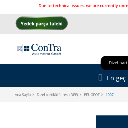
Due to technical issues, we are currently un
İçeriğe
geç
Dizel parti
En geç 
Ana Sayfa
Dizel partikül filtresi (DPF)
PEUGEOT
1007