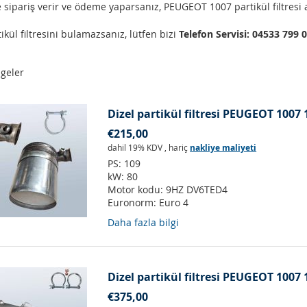
 sipariş verir ve ödeme yaparsanız, PEUGEOT 1007 partikül filtresi 
ikül filtresini bulamazsanız, lütfen bizi
Telefon Servisi: 04533 799 
geler
Dizel partikül filtresi PEUGEOT 1007 
€215,00
dahil 19% KDV
,
hariç
nakliye maliyeti
PS:
109
kW:
80
Motor kodu:
9HZ DV6TED4
Euronorm:
Euro 4
Daha fazla bilgi
Dizel partikül filtresi PEUGEOT 1007 
€375,00