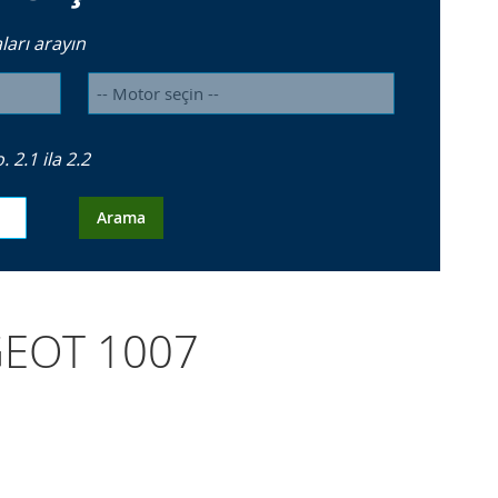
arı arayın
2.1 ila 2.2
Arama
EUGEOT 1007