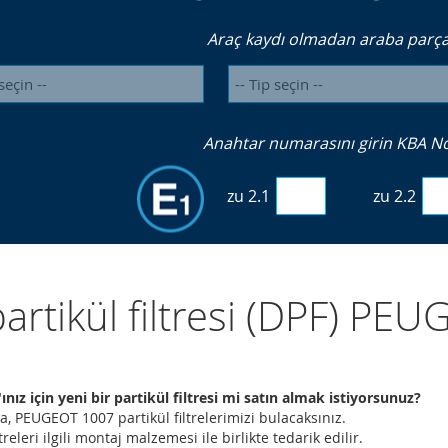
Araç kaydı olmadan araba parçal
Anahtar numarasını girin KBA No. 
zu 2.1
zu 2.2
partikül filtresi (DPF) P
ız için yeni bir partikül filtresi mi satın almak istiyorsunuz?
a, PEUGEOT 1007 partikül filtrelerimizi bulacaksınız.
treleri ilgili montaj malzemesi ile birlikte tedarik edilir.