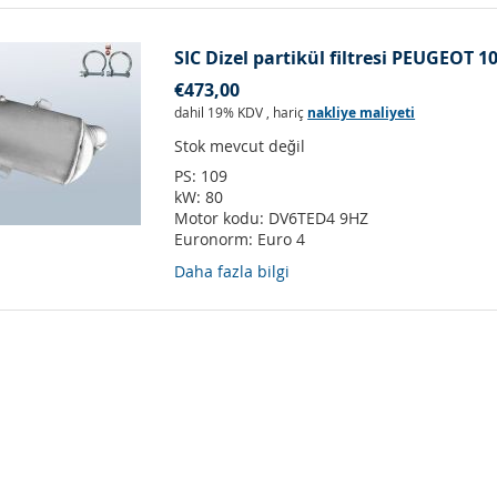
SIC Dizel partikül filtresi PEUGEOT 1
€473,00
dahil 19% KDV
,
hariç
nakliye maliyeti
Stok mevcut değil
PS:
109
kW:
80
Motor kodu:
DV6TED4 9HZ
Euronorm:
Euro 4
Daha fazla bilgi