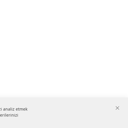
zi analiz etmek
Close
erilerinizi
Cooki
Bar