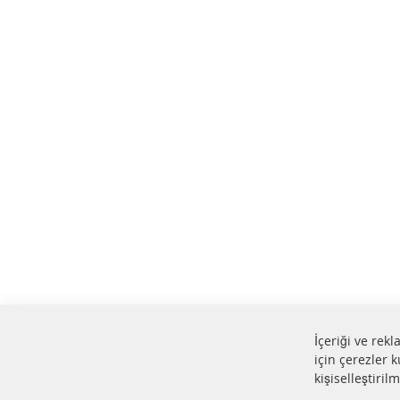
İçeriği ve rek
için çerezler k
kişiselleştiril