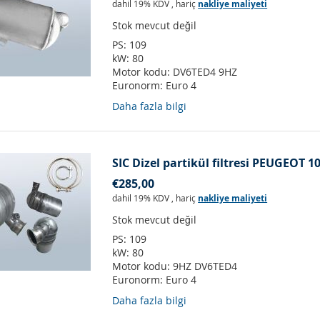
dahil 19% KDV
,
hariç
nakliye maliyeti
Stok mevcut değil
PS:
109
kW:
80
Motor kodu:
DV6TED4 9HZ
Euronorm:
Euro 4
Daha fazla bilgi
SIC Dizel partikül filtresi PEUGEOT 1
€285,00
dahil 19% KDV
,
hariç
nakliye maliyeti
Stok mevcut değil
PS:
109
kW:
80
Motor kodu:
9HZ DV6TED4
Euronorm:
Euro 4
Daha fazla bilgi