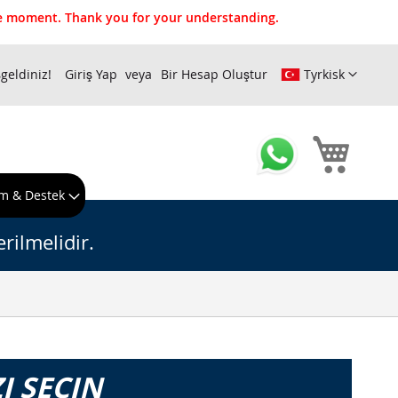
the moment. Thank you for your understanding.
geldiniz!
Giriş Yap
Bir Hesap Oluştur
Tyrkisk
Sepeti
m & Destek
rilmelidir.
I SEÇIN