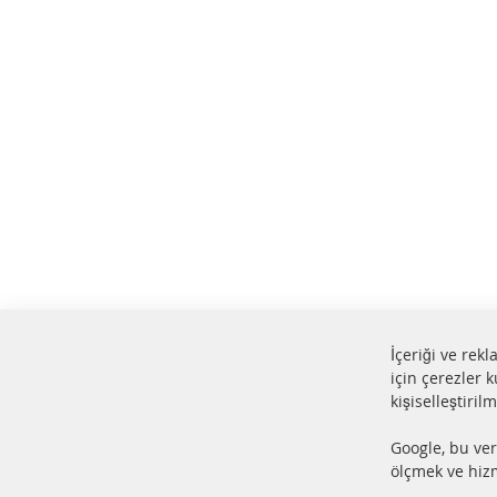
İçeriği ve rek
için çerezler k
kişiselleştiril
%100 yeni parçalar ve ÜSTÜN
24 s
Google, bu ver
hizmet
Ürün
ölçmek ve hizm