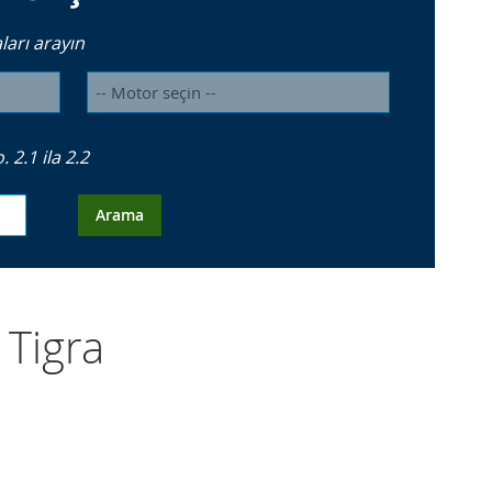
arı arayın
2.1 ila 2.2
Arama
 Tigra