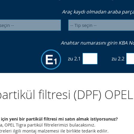
Araç kaydı olmadan araba parçal
Anahtar numarasını girin KBA No. 
zu 2.1
zu 2.2
partikül filtresi (DPF) OPEL
 için yeni bir partikül filtresi mi satın almak istiyorsunuz?
, OPEL Tigra partikül filtrelerimizi bulacaksınız.
treleri ilgili montaj malzemesi ile birlikte tedarik edilir.