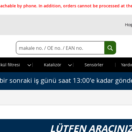
reachable by phone. In addition, orders cannot be processed at 
Hoş
Search
Search
kül filtresi
Katalizör
Sensörler
Yardı
bir sonraki iş günü saat 13:00'e kadar gönde
LÜTFEN ARACINIZ