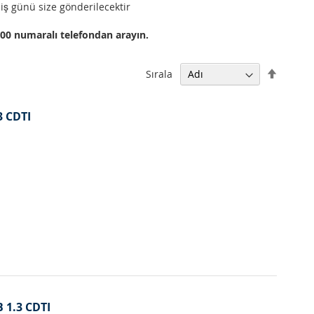
 iş günü size gönderilecektir
000 numaralı telefondan arayın.
Büyükt
Sırala
Küçüğe
Sıralam
Ayarla
3 CDTI
B 1.3 CDTI