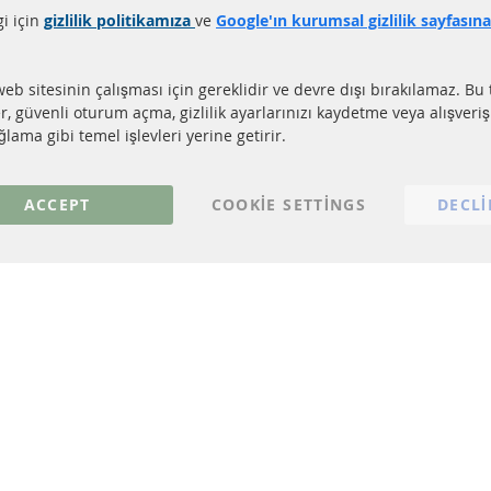
gi için
gizlilik politikamıza
ve
Google'ın kurumsal gizlilik sayfasın
LI LİNKLER
MÜŞTERİ HİZM
EL PARTİKÜL FİLTRESİ (DPF)
Hakkımızda
web sitesinin çalışması için gereklidir ve devre dışı bırakılamaz. Bu 
EL PARTİKÜL FİLTRESİ TEMİZLİĞİ
Ödeme şekilleri
er, güvenli oturum açma, gizlilik ayarlarınızı kaydetme veya alışveri
TALİZÖR (KAT)
Gönderim ücreti
lama gibi temel işlevleri yerine getirir.
NSÖRLER
İletişim
S
ACCEPT
COOKIE SETTINGS
DECLI
© 2023 ConTra Automotive GmbH. All Rights Reserved.