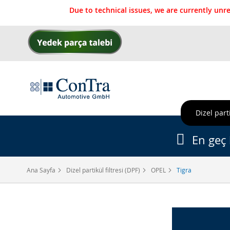
Due to technical issues, we are currently un
İçeriğe
geç
Dizel parti
En geç 
Ana Sayfa
Dizel partikül filtresi (DPF)
OPEL
Tigra