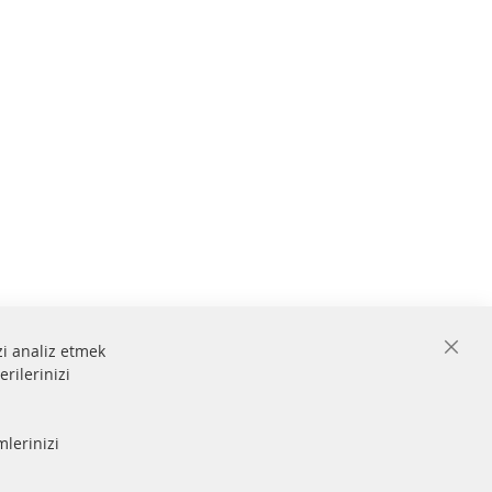
zi analiz etmek
Close
erilerinizi
Cooki
Bar
 ve
mlerinizi
Güvenli
ödeme
lmiştir