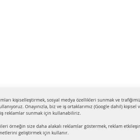
lamları kişiselleştirmek, sosyal medya özellikleri sunmak ve trafiğimi
ullanıyoruz. Onayınızla, biz ve iş ortaklarımız (Google dahil) kişisel v
miş reklamlar sunmak için kullanabiliriz.
aat içerisinde gönderim
Tüm parçalar sertifikalı
ileri örneğin size daha alakalı reklamlar göstermek, reklam etkileşi
ler stokta bulunmaktadır
e-mark ile homologe edi
etlerini geliştirmek için kullanır.