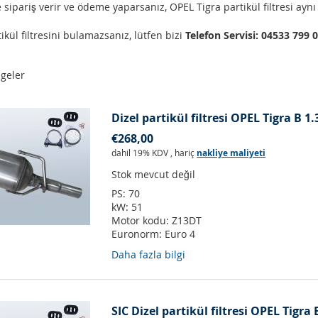
 sipariş verir ve ödeme yaparsanız, OPEL Tigra partikül filtresi aynı
ikül filtresini bulamazsanız, lütfen bizi
Telefon Servisi: 04533 799 
geler
Dizel partikül filtresi OPEL Tigra B 1.
€268,00
dahil 19% KDV
,
hariç
nakliye maliyeti
Stok mevcut değil
PS:
70
kW:
51
Motor kodu:
Z13DT
Euronorm:
Euro 4
Daha fazla bilgi
SIC Dizel partikül filtresi OPEL Tigra 