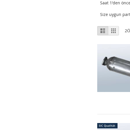
Saat 1'den önce
Size uygun part
Listeleme
Liste
Izgara
2
Ö
Şekli