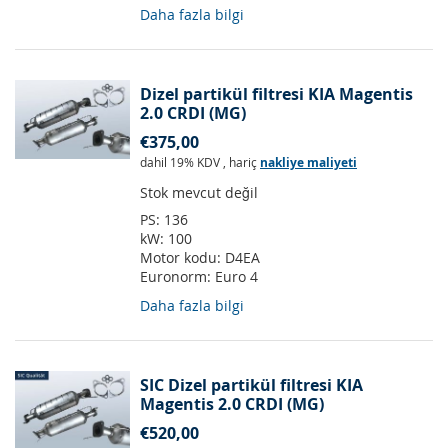
Daha fazla bilgi
Dizel partikül filtresi KIA Magentis
2.0 CRDI (MG)
€375,00
dahil 19% KDV
,
hariç
nakliye maliyeti
Stok mevcut değil
PS:
136
kW:
100
Motor kodu:
D4EA
Euronorm:
Euro 4
Daha fazla bilgi
SIC Dizel partikül filtresi KIA
Magentis 2.0 CRDI (MG)
€520,00