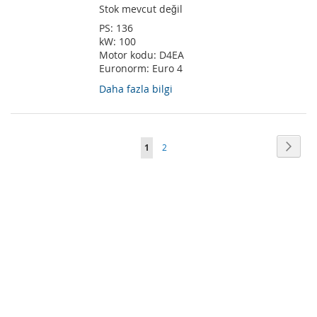
Stok mevcut değil
PS:
136
kW:
100
Motor kodu:
D4EA
Euronorm:
Euro 4
Daha fazla bilgi
Sayfa
Sayfa
Sonra
Şu
Sayfa
1
2
anda
okuma
sayfasındasınız