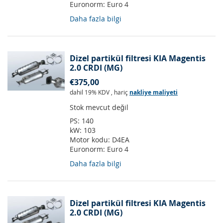
Euronorm:
Euro 4
Daha fazla bilgi
Dizel partikül filtresi KIA Magentis
2.0 CRDI (MG)
€375,00
dahil 19% KDV
,
hariç
nakliye maliyeti
Stok mevcut değil
PS:
140
kW:
103
Motor kodu:
D4EA
Euronorm:
Euro 4
Daha fazla bilgi
Dizel partikül filtresi KIA Magentis
2.0 CRDI (MG)