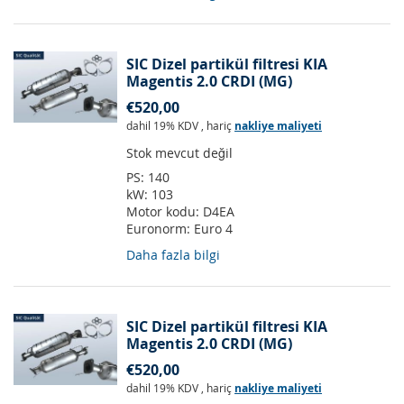
SIC Dizel partikül filtresi KIA
Magentis 2.0 CRDI (MG)
€520,00
dahil 19% KDV
,
hariç
nakliye maliyeti
Stok mevcut değil
PS:
140
kW:
103
Motor kodu:
D4EA
Euronorm:
Euro 4
Daha fazla bilgi
SIC Dizel partikül filtresi KIA
Magentis 2.0 CRDI (MG)
€520,00
dahil 19% KDV
,
hariç
nakliye maliyeti