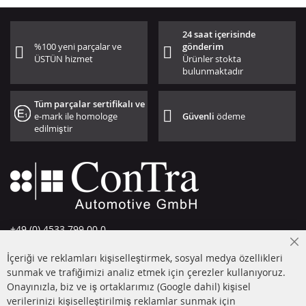
24 saat içerisinde
%100 yeni parçalar ve
gönderim
ÜSTÜN hizmet
Ürünler stokta
bulunmaktadır
Tüm parçalar sertifikalı ve
e-mark ile homologe
Güvenli
ödeme
edilmiştir
+49 (0) 4533 799 00 0
Pazartesi-Perşembe: 09-17, Cuma 09-16
Cl
İçeriği ve reklamları kişiselleştirmek, sosyal medya özellikleri
Co
info@contra-automotive.de
Ba
sunmak ve trafiğimizi analiz etmek için çerezler kullanıyoruz.
facebook
instagram
Onayınızla, biz ve iş ortaklarımız (Google dahil) kişisel
verilerinizi kişiselleştirilmiş reklamlar sunmak için