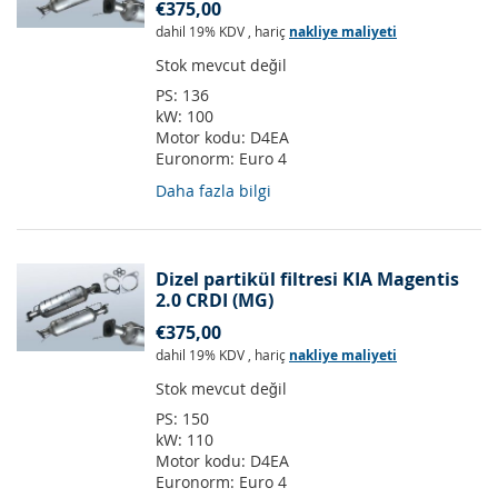
€375,00
dahil 19% KDV
,
hariç
nakliye maliyeti
Stok mevcut değil
PS:
136
kW:
100
Motor kodu:
D4EA
Euronorm:
Euro 4
Daha fazla bilgi
Dizel partikül filtresi KIA Magentis
2.0 CRDI (MG)
€375,00
dahil 19% KDV
,
hariç
nakliye maliyeti
Stok mevcut değil
PS:
150
kW:
110
Motor kodu:
D4EA
Euronorm:
Euro 4