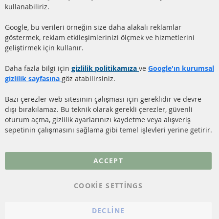
HIZLI LİNKLER
MÜŞTERİ
kullanabiliriz.
HİZMETLERİ
DİZEL PARTİKÜL FİLTRESİ
Google, bu verileri örneğin size daha alakalı reklamlar
(DPF)
Hakkımızda
göstermek, reklam etkileşimlerinizi ölçmek ve hizmetlerini
geliştirmek için kullanır.
DİZEL PARTİKÜL FİLTRESİ
Ödeme şekilleri
TEMİZLİĞİ
Gönderim ücreti
Daha fazla bilgi için
gizlilik politikamıza
ve
Google'ın kurumsal
KATALİZÖR (KAT)
gizlilik sayfasına
göz atabilirsiniz.
İletişim
SENSÖRLER
Bazı çerezler web sitesinin çalışması için gereklidir ve devre
dışı bırakılamaz. Bu teknik olarak gerekli çerezler, güvenli
SSS
oturum açma, gizlilik ayarlarınızı kaydetme veya alışveriş
sepetinin çalışmasını sağlama gibi temel işlevleri yerine getirir.
Daha fazla link
Veri koruma
ACCEPT
Genel Çalışma Koşulları
COOKIE SETTINGS
Cayma hakkı
bilgilendirmesi
DECLINE
Künye