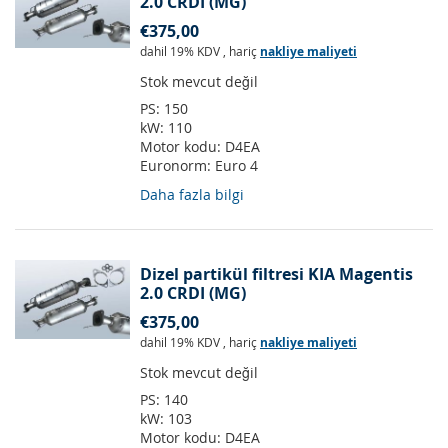
2.0 CRDI (MG)
€375,00
dahil 19% KDV
,
hariç
nakliye maliyeti
Stok mevcut değil
PS:
150
kW:
110
Motor kodu:
D4EA
Euronorm:
Euro 4
Daha fazla bilgi
Dizel partikül filtresi KIA Magentis
2.0 CRDI (MG)
€375,00
dahil 19% KDV
,
hariç
nakliye maliyeti
Stok mevcut değil
PS:
140
kW:
103
Motor kodu:
D4EA